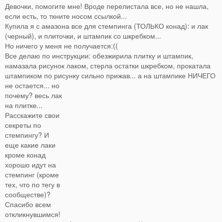
Девочки, помогите мне! Вроде перелистала все, но не нашла,
если есть, то ткните носом ссылкой...
Купила я с амазона все для стемпинга (ТОЛЬКО конад): и лак
(черный), и плиточки, и штампик со шкребком...
Но ничего у меня не получается:((
Все делаю по инструкции: обезжирила плитку и штампик,
намазала рисунок лаком, стерла остатки шкребком, прокатала
штампиком по рисунку сильно прижав...
а на штампике НИЧЕГО
не остается... но
почему? весь лак
на плитке...
Расскажите свои
секреты по
стемпингу? И
еще какие лаки
кроме конад
хорошо идут на
стемпинг (кроме
тех, что по тегу в
сообществе)?
Спасибо всем
откликнувшимся!