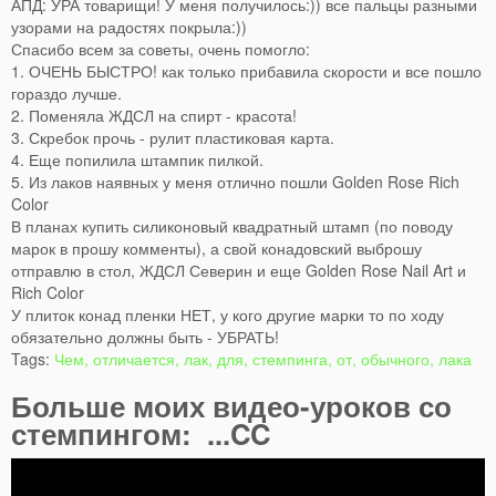
АПД: УРА товарищи! У меня получилось:)) все пальцы разными
узорами на радостях покрыла:))
Спасибо всем за советы, очень помогло:
1. ОЧЕНЬ БЫСТРО! как только прибавила скорости и все пошло
гораздо лучше.
2. Поменяла ЖДСЛ на спирт - красота!
3. Скребок прочь - рулит пластиковая карта.
4. Еще попилила штампик пилкой.
5. Из лаков наявных у меня отлично пошли Golden Rose Rich
Color
В планах купить силиконовый квадратный штамп (по поводу
марок в прошу комменты), а свой конадовский выброшу
отправлю в стол, ЖДСЛ Северин и еще Golden Rose Nail Art и
Rich Color
У плиток конад пленки НЕТ, у кого другие марки то по ходу
обязательно должны быть - УБРАТЬ!
Tags:
Чем, отличается, лак, для, стемпинга, от, обычного, лака
Больше моих видео-уроков со
стемпингом: ...CC