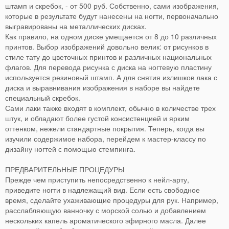
штамп и скребок, - от 500 руб. Собственно, сами изображения,
которые в результате будут нанесены на ногти, первоначально
выгравированы на металлических дисках.
Как правило, на одном диске умещается от 8 до 10 различных
принтов. Выбор изображений довольно велик: от рисунков в
стиле тату до цветочных принтов и различных национальных
флагов. Для перевода рисунка с диска на ногтевую пластину
используется резиновый штамп. А для снятия излишков лака с
диска и выравнивания изображения в наборе вы найдете
специальный скребок.
Сами лаки также входят в комплект, обычно в количестве трех
штук, и обладают более густой консистенцией и ярким
оттенком, нежели стандартные покрытия. Теперь, когда вы
изучили содержимое набора, перейдем к мастер-классу по
дизайну ногтей с помощью стемпинга.
ПРЕДВАРИТЕЛЬНЫЕ ПРОЦЕДУРЫ
Прежде чем приступить непосредственно к нейл-арту,
приведите ногти в надлежащий вид. Если есть свободное
время, сделайте ухаживающие процедуры для рук. Например,
расслабляющую ванночку с морской солью и добавлением
нескольких капель ароматического эфирного масла. Далее