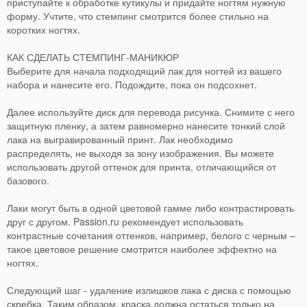
приступайте к обработке кутикулы и придайте ногтям нужную
форму. Учтите, что стемпинг смотрится более стильно на
коротких ногтях.
КАК СДЕЛАТЬ СТЕМПИНГ-МАНИКЮР
Выберите для начала подходящий лак для ногтей из вашего
набора и нанесите его. Подождите, пока он подсохнет.
Далее используйте диск для перевода рисунка. Снимите с него
защитную пленку, а затем равномерно нанесите тонкий слой
лака на выгравированный принт. Лак необходимо
распределять, не выходя за зону изображения. Вы можете
использовать другой оттенок для принта, отличающийся от
базового.
Лаки могут быть в одной цветовой гамме либо контрастировать
друг с другом. Passion.ru рекомендует использовать
контрастные сочетания оттенков, например, белого с черным –
такое цветовое решение смотрится наиболее эффектно на
ногтях.
Следующий шаг - удаление излишков лака с диска с помощью
скребка. Таким образом, краска должна остаться только на