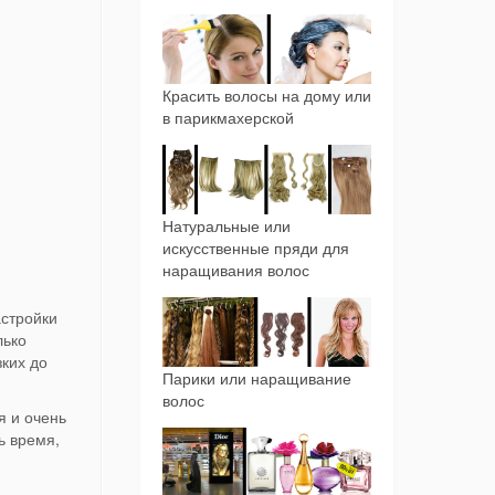
Красить волосы на дому или
в парикмахерской
Натуральные или
искусственные пряди для
наращивания волос
астройки
лько
зких до
Парики или наращивание
волос
я и очень
ь время,