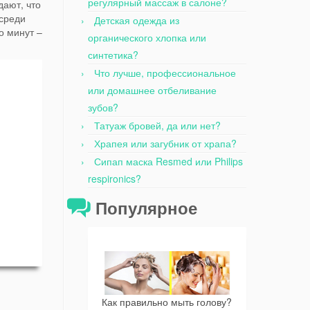
регулярный массаж в салоне?
дают, что
 среди
Детская одежда из
о минут –
органического хлопка или
синтетика?
Что лучше, профессиональное
или домашнее отбеливание
зубов?
Татуаж бровей, да или нет?
Храпея или загубник от храпа?
Сипап маска Resmed или Philips
respironics?
Популярное
Как правильно мыть голову?