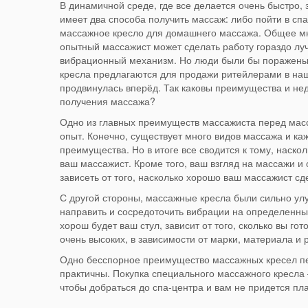
В динамичной среде, где все делается очень быстро,
имеет два способа получить массаж: либо пойти в сп
массажное кресло для домашнего массажа. Общее мн
опытный массажист может сделать работу гораздо луч
вибрационный механизм. Но люди были бы поражены,
кресла предлагаются для продажи ритейлерами в наши
продвинулась вперёд. Так каковы преимущества и нед
получения массажа?
Одно из главных преимуществ массажиста перед ма
опыт. Конечно, существует много видов массажа и ка
преимущества. Но в итоге все сводится к тому, наско
ваш массажист. Кроме того, ваш взгляд на массажи и
зависеть от того, насколько хорошо ваш массажист сд
С другой стороны, массажные кресла были сильно ул
направить и сосредоточить вибрации на определенны
хорош будет ваш стул, зависит от того, сколько вы го
очень высоких, в зависимости от марки, материала и 
Одно бесспорное преимущество массажных кресел пер
практичны. Покупка специального массажного кресла 
чтобы добраться до спа-центра и вам не придется пл