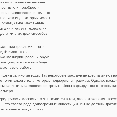
 занятой семейный человек
а-центр или приобрести
ение заключается в том, что
ше, чем стул, который имеет
 узнав, какие массажные
 дни и как эта технология
остатки этих двух способов
ссажными креслами — его
ждый имеет свои
лько квалифицирован и обучен
 спа-центры во многом будет
елает свою работу.
учшены за многие годы. Так некоторые массажные кресла имеют н
е точки вашего тела, которые подвержены травмам. Однако, наско
товы заплатить за массажное кресло. Цены варьируются от очень ни
размера.
ед руками массажиста заключается в том, что они экономят врем
— это своего рода долгосрочные инвестиции. Вы не должны тратит
атить ежемесячную плату.