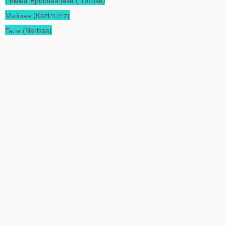
Римма Ярославцева ( Титова)
Майина (Kazimierz)
Галя (Narissa)