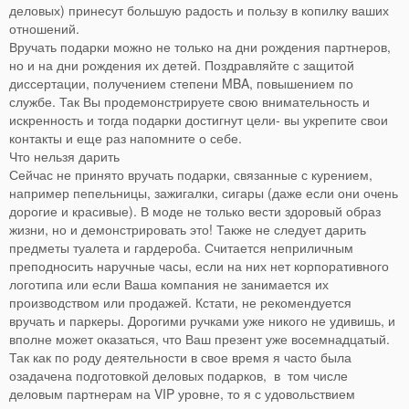
деловых) принесут большую радость и пользу в копилку ваших
отношений.
Вручать подарки можно не только на дни рождения партнеров,
но и на дни рождения их детей. Поздравляйте с защитой
диссертации, получением степени MBA, повышением по
службе. Так Вы продемонстрируете свою внимательность и
искренность и тогда подарки достигнут цели- вы укрепите свои
контакты и еще раз напомните о себе.
Что нельзя дарить
Сейчас не принято вручать подарки, связанные с курением,
например пепельницы, зажигалки, сигары (даже если они очень
дорогие и красивые). В моде не только вести здоровый образ
жизни, но и демонстрировать это! Также не следует дарить
предметы туалета и гардероба. Считается неприличным
преподносить наручные часы, если на них нет корпоративного
логотипа или если Ваша компания не занимается их
производством или продажей. Кстати, не рекомендуется
вручать и паркеры. Дорогими ручками уже никого не удивишь, и
вполне может оказаться, что Ваш презент уже восемнадцатый.
Так как по роду деятельности в свое время я часто была
озадачена подготовкой деловых подарков, в том числе
деловым партнерам на VIP уровне, то я с удовольствием