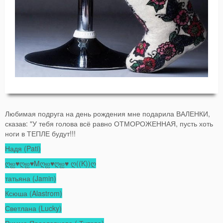
Любимая подруга на день рождения мне подарила ВАЛЕНКИ,
сказав: "У тебя голова всё равно ОТМОРОЖЕННАЯ, пусть хоть
ноги в ТЕПЛЕ будут!!!
Надя (Pati)
ღஐ♥ღஐ♥Mღஐ♥ღஐ♥ ღ((K))ღ
татьяна (Jamin)
Ксюша (Alastrom)
Светлана (Lucky)