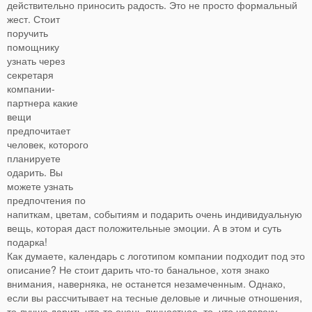
действительно приносить радость.
Это не просто формальный
жест. Стоит
поручить
помощнику
узнать через
секретаря
компании-
партнера какие
вещи
предпочитает
человек, которого
планируете
одарить. Вы
можете узнать
предпочтения по
напиткам, цветам, событиям и подарить очень индивидуальную
вещь, которая даст положительные эмоции. А в этом и суть
подарка!
Как думаете, календарь с логотипом компании подходит под это
описание? Не стоит дарить что-то банальное, хотя знако
внимания, наверняка, не останется незамеченным. Однако,
если вы рассчитывает на тесные деловые и личные отношения,
то лучше дарить что-то очень личностное, то, что человеку