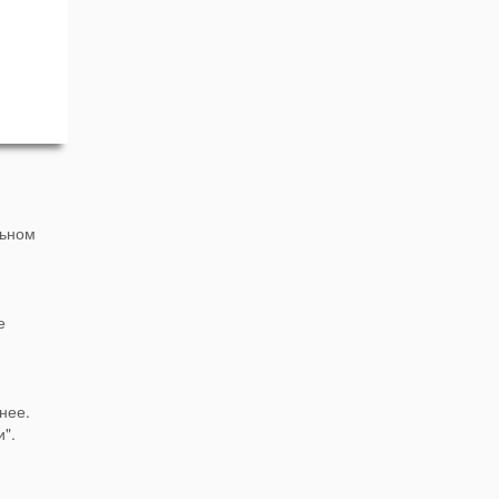
льном
е
нее.
и".