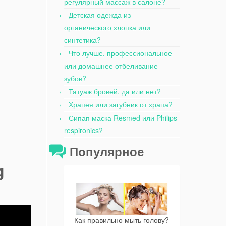
регулярный массаж в салоне?
Детская одежда из
органического хлопка или
синтетика?
Что лучше, профессиональное
или домашнее отбеливание
зубов?
Татуаж бровей, да или нет?
Храпея или загубник от храпа?
Сипап маска Resmed или Philips
respironics?
Популярное
g
Как правильно мыть голову?