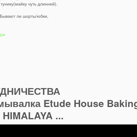
тунику(майку чуть длинней).
 Бывают ли шорты/юбки,
а
бря
УДНИЧЕСТВА
ывалка Etude House Bakin
 HIMALAYA ...