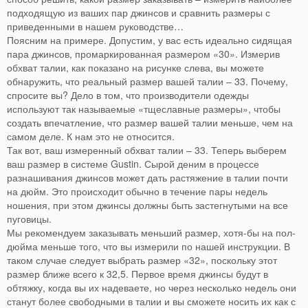
подходящую из ваших пар джинсов и сравнить размеры с
приведенными в нашем руководстве…
Поясним на примере. Допустим, у вас есть идеально сидящая
пара джинсов, промаркированная размером «30». Измерив
обхват талии, как показано на рисунке слева, вы можете
обнаружить, что реальный размер вашей талии – 33. Почему,
спросите вы? Дело в том, что производители одежды
используют так называемые «тщеславные размеры», чтобы
создать впечатление, что размер вашей талии меньше, чем на
самом деле. К нам это не относится.
Так вот, ваш измеренный обхват талии – 33. Теперь выберем
ваш размер в системе Gustin. Сырой деним в процессе
разнашивания джинсов может дать растяжение в талии почти
на дюйм. Это происходит обычно в течение пары недель
ношения, при этом джинсы должны быть застегнутыми на все
пуговицы.
Мы рекомендуем заказывать меньший размер, хотя-бы на пол-
дюйма меньше того, что вы измерили по нашей инструкции. В
таком случае следует выбрать размер «32», поскольку этот
размер ближе всего к 32,5. Первое время джинсы будут в
обтяжку, когда вы их надеваете, но через несколько недель они
станут более свободными в талии и вы сможете носить их как с