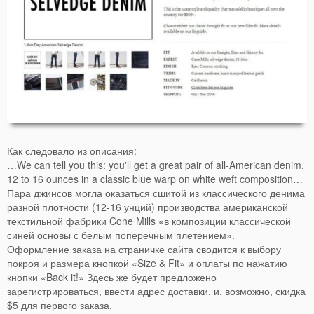
Как следовало из описания:
…We can tell you this: you'll get a great pair of all-American denim,
12 to 16 ounces in a classic blue warp on white weft composition…
Пара джинсов могла оказаться сшитой из классического денима
разной плотности (12-16 унций) производства американской
текстильной фабрики Cone Mills «в композиции классической
синей основы с белым поперечным плетением».
Оформление заказа на страничке сайта сводится к выбору
покроя и размера кнопкой «Size & Fit» и оплаты по нажатию
кнопки «Back it!» Здесь же будет предложено
зарегистрироваться, ввести адрес доставки, и, возможно, скидка
$5 для первого заказа.