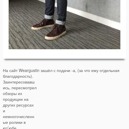
На сайт Weargustin зашёл с подачи -а, (за что ему отдельная
благодарность).
Заинтересовавш
ись, пересмотрел
обзоры их
продукции на
других ресурсах
и
немногочисленн
ые ролики в
ют’юбе.