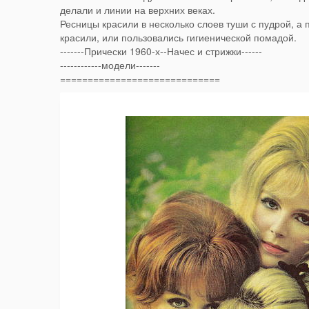
делали и линии на верхних веках.
Ресницы красили в несколько слоев туши с пудрой, а
красили, или пользовались гигиенической помадой.
-------Прически 1960-х--Начес и стрижки------
------------модели-------
=============================