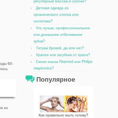
регулярный массаж в салоне?
Детская одежда из
органического хлопка или
синтетика?
Что лучше, профессиональное
или домашнее отбеливание
зубов?
Татуаж бровей, да или нет?
Храпея или загубник от храпа?
Сипап маска Resmed или Philips
оды 60-
respironics?
алось
Популярное
ми из
Как правильно мыть голову?