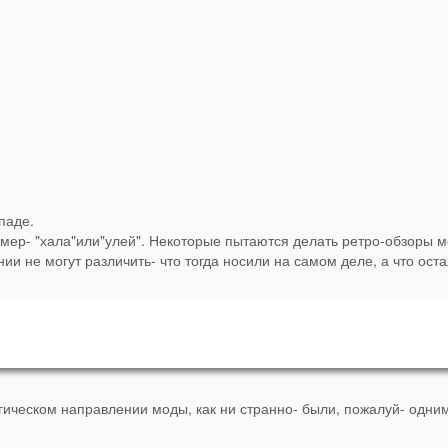
паде.
имер- "хала"или"улей". Некоторые пытаются делать ретро-обзоры м
ии не могут различить- что тогда носили на самом деле, а что ост
гическом направлении моды, как ни странно- были, пожалуй- одни