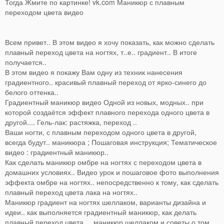
Тогда Жмите по картинке! vk.com Маникюр с плавным
переходом цвета видео
Всем привет.. В этом видео я хочу показать, как можно сделать
плавный переход цвета на ногтях, т..е.. градиент.. В итоге
получается..
В этом видео я покажу Вам одну из техник нанесения
градиентного.. красивый плавный переход от ярко-синего до
белого оттенка..
Градиентный маникюр видео Одной из новых, модных.. при
которой создаётся эффект плавного перехода одного цвета в
другой.... Гель-лак: растяжка, переход ..
Ваши ногти, с плавным переходом одного цвета в другой,
всегда будут.. маникюра ; Пошаговая инструкция; Тематическое
видео : градиентный маникюр..
Как сделать маникюр омбре на ногтях с переходом цвета в
домашних условиях.. Видео урок и пошаговое фото выполнения
эффекта омбре на ногтях.. непосредственно к тому, как сделать
плавный переход цвета лака на ногтях..
Маникюр градиент на ногтях шеллаком, варианты дизайна и
идеи.. как выполняется градиентный маникюр, как делать
плавный переход цвета, .. маникюр шеллаком и советы о том,