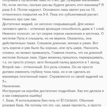
Но, если честно, сколько раз вы будите делать этот маникюр? Я
раза 3-4. Потом надоест. Основного лака хватит раз на 10,
оттеночного покрытия на 5-6. Пока это субъективный расчет.
Немного про сам лак.
Достаточно жидкий, но неплохо покрывающий. Для нежно
лилового цвета – отличная кроющая способность даже в 1 слой.
Немного полосит, но тут скорее огрехи нанесения и кисточка. О
кисточке Пупа я слышала, но не верила. Оказалось, она
действительно такая. Слишком длинная, мягкая и узкая. Вот
чуть короче и уже было бы хорошо, или чуть шире. Наносить
сложно, но можно привыкнуть. Главное понять, что на длинной
кисточке больше лака. Один мизинец пришлось перекрашивать,
т.к. он просто утонул, зато большой палец красится в 1 заход.
Второй лак – оттеночный. Его роль сложна. Он не просто
должен изменить глубину тона лака, но и не сделать из
маникюра толстенный пирог. Справляется со своей задачей на
5+.
Нанесение.
Инструкция на коробке достаточно подробная. Как это делала я
и как совершила ошибку)
1. База. Я использовала Био-гель от El Сorazon. Обычная
розовая база. Не потому что это «ах, какая прелесть, а просто