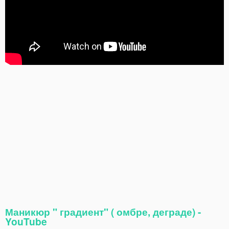
Маникюр " градиент" ( омбре, деграде) -
YouTube