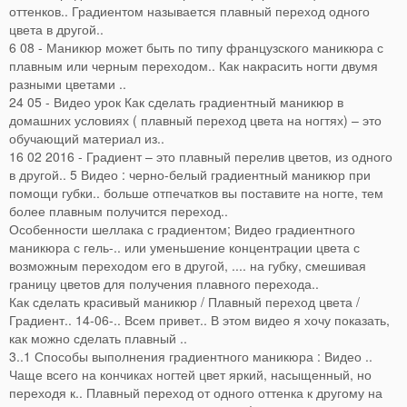
оттенков.. Градиентом называется плавный переход одного
цвета в другой..
6 08 - Маникюр может быть по типу французского маникюра с
плавным или черным переходом.. Как накрасить ногти двумя
разными цветами ..
24 05 - Видео урок Как сделать градиентный маникюр в
домашних условиях ( плавный переход цвета на ногтях) – это
обучающий материал из..
16 02 2016 - Градиент – это плавный перелив цветов, из одного
в другой.. 5 Видео : черно-белый градиентный маникюр при
помощи губки.. больше отпечатков вы поставите на ногте, тем
более плавным получится переход..
Особенности шеллака с градиентом; Видео градиентного
маникюра с гель-.. или уменьшение концентрации цвета с
возможным переходом его в другой, .... на губку, смешивая
границу цветов для получения плавного перехода..
Как сделать красивый маникюр / Плавный переход цвета /
Градиент.. 14-06-.. Всем привет.. В этом видео я хочу показать,
как можно сделать плавный ..
3..1 Способы выполнения градиентного маникюра : Видео ..
Чаще всего на кончиках ногтей цвет яркий, насыщенный, но
переходя к.. Плавный переход от одного оттенка к другому на