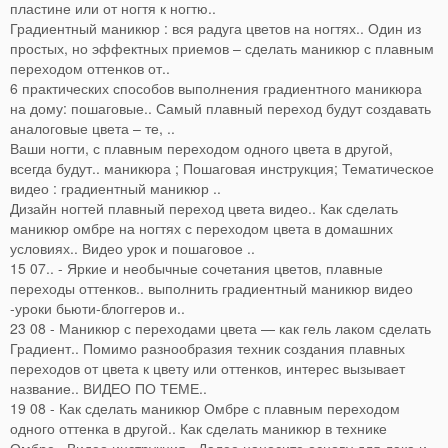
пластине или от ногтя к ногтю..
Градиентный маникюр : вся радуга цветов на ногтях.. Один из
простых, но эффектных приемов – сделать маникюр с плавным
переходом оттенков от..
6 практических способов выполнения градиентного маникюра
на дому: пошаговые.. Самый плавный переход будут создавать
аналоговые цвета – те, ..
Ваши ногти, с плавным переходом одного цвета в другой,
всегда будут.. маникюра ; Пошаговая инструкция; Тематическое
видео : градиентный маникюр ..
Дизайн ногтей плавный переход цвета видео.. Как сделать
маникюр омбре на ногтях с переходом цвета в домашних
условиях.. Видео урок и пошаговое ..
15 07.. - Яркие и необычные сочетания цветов, плавные
переходы оттенков.. выполнить градиентный маникюр видео
-уроки бьюти-блоггеров и..
23 08 - Маникюр с переходами цвета — как гель лаком сделать
Градиент.. Помимо разнообразия техник создания плавных
переходов от цвета к цвету или оттенков, интерес вызывает
название.. ВИДЕО ПО ТЕМЕ..
19 08 - Как сделать маникюр Омбре с плавным переходом
одного оттенка в другой.. Как сделать маникюр в технике