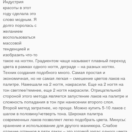
Индустрия
красоты в этот
году сделала это
слово модным. Я
долго поролась с
желанием
воспользоваться
массовой
тенденцией и
изобразить что-то
такое на ногтях. Градиентом чаще называют плавный переход
цвета в рамках одного ногтя, деграде – на разных ногтях.
Техник создания подобного много. Самая простая и
экономичная, но не самая легкая – смешение цветов лаков на
палитре. Намешали на 2 ногтя, накрасили. Еще на 2 ногтя на
тон светлее/темнее, еще 2 ногтя накрасили. Отрицательной
стороной этого метода является запустение лаков на палитре и
сложность попадания в тон при нанесении второго слоя.
Второй метод затратнее, но проще. Можно купить 5-10 лаков с
шагом в половину/четверть тона. Широкая палитра
современных лаков позволяет легко подобрать цвета. Минусы:
хранение и использование для другого маникюра. Слабое
отличие оттенков в пяти лаках – это готовой запас одного цвета.