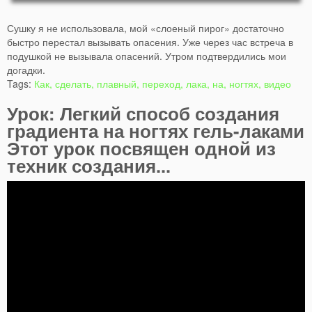
Сушку я не использовала, мой «слоеный пирог» достаточно
быстро перестал вызывать опасения. Уже через час встреча в
подушкой не вызывала опасений. Утром подтвердились мои
догадки.
Tags:
Как, сделать, плавный, переход, лака, на, ногтях, видео
Урок: Легкий способ создания
градиента на ногтях гель-лаками
Этот урок посвящен одной из
техник создания...