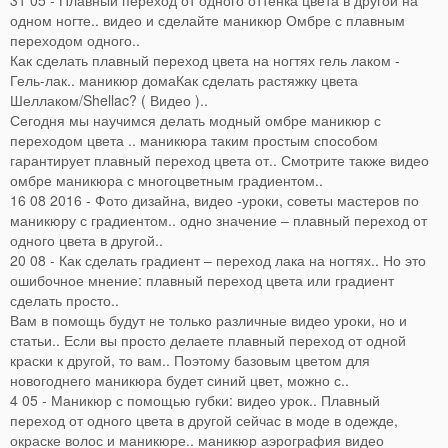
31 05 - Плавный переход от одного оттенка цвета в другой на
одном ногте.. видео и сделайте маникюр Омбре с плавным
переходом одного..
Как сделать плавный переход цвета на ногтях гель лаком -
Гель-лак.. маникюр домаКак сделать растяжку цвета
Шеллаком/Shellac? ( Видео )..
Сегодня мы научимся делать модный омбре маникюр с
переходом цвета .. маникюра таким простым способом
гарантирует плавный переход цвета от.. Смотрите также видео
омбре маникюра с многоцветным градиентом..
16 08 2016 - Фото дизайна, видео -уроки, советы мастеров по
маникюру с градиентом.. одно значение – плавный переход от
одного цвета в другой..
20 08 - Как сделать градиент – переход лака на ногтях.. Но это
ошибочное мнение: плавный переход цвета или градиент
сделать просто..
Вам в помощь будут не только различные видео уроки, но и
статьи.. Если вы просто делаете плавный переход от одной
краски к другой, то вам.. Поэтому базовым цветом для
новогоднего маникюра будет синий цвет, можно с..
4 05 - Маникюр с помощью губки: видео урок.. Плавный
переход от одного цвета в другой сейчас в моде в одежде,
окраске волос и маникюре.. маникюр аэрография видео