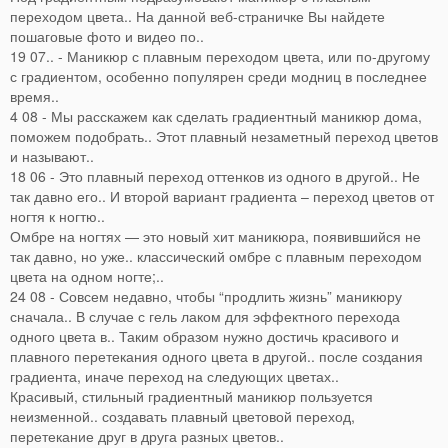
переходом цвета.. На данной веб-страничке Вы найдете
пошаговые фото и видео по..
19 07.. - Маникюр с плавным переходом цвета, или по-другому
с градиентом, особенно популярен среди модниц в последнее
время..
4 08 - Мы расскажем как сделать градиентный маникюр дома,
поможем подобрать.. Этот плавный незаметный переход цветов
и называют..
18 06 - Это плавный переход оттенков из одного в другой.. Не
так давно его.. И второй вариант градиента – переход цветов от
ногтя к ногтю..
Омбре на ногтях — это новый хит маникюра, появившийся не
так давно, но уже.. классический омбре с плавным переходом
цвета на одном ногте;..
24 08 - Совсем недавно, чтобы “продлить жизнь” маникюру
сначала.. В случае с гель лаком для эффектного перехода
одного цвета в.. Таким образом нужно достичь красивого и
плавного перетекания одного цвета в другой.. после создания
градиента, иначе переход на следующих цветах..
Красивый, стильный градиентный маникюр пользуется
неизменной.. создавать плавный цветовой переход,
перетекание друг в друга разных цветов..