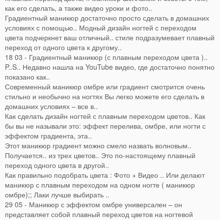
как его сделать, а также видео уроки и фото..
Градиентный маникюр достаточно просто сделать в домашних
условиях с помощью.. Модный дизайн ногтей с переходом
цвета подчеркнет ваш отличный.. стиле подразумевает плавный
переход от одного цвета к другому..
18 03 - Градиентный маникюр (с плавным переходом цвета )..
P..S.. Недавно нашла на YouTube видео, где достаточно понятно
показано как..
Современный маникюр омбре или градиент смотрится очень
стильно и необычно на ногтях Вы легко можете его сделать в
домашних условиях – все в..
Как сделать дизайн ногтей с плавным переходом цветов.. Как
бы вы не называли это: эффект перелива, омбре, или ногти с
эффектом градиента, эта..
Этот маникюр градиент можно смело назвать волновым..
Получается.. из трех цветов.. Это по-настоящему плавный
переход одного цвета в другой..
Как правильно подобрать цвета : Фото + Видео .. Или делают
маникюр с плавным переходом на одном ногте ( маникюр
омбре);; Лаки лучше выбирать ..
29 05 - Маникюр с эффектом омбре универсален – он
представляет собой плавный переход цветов на ногтевой