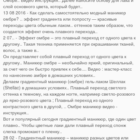
Омбре.. Видео инструкция.. Далее наносите основу для лака и
слой основного цвета, который будет..
13 08 2016 - Как сделать самостоятельно модный маникюр
омбре? .. эффект градиента или попросту — красивые
переходы цвета обычным лаком.. оттенков таким образом, что
создается эффект очень плавного перехода..
2 07.. - Эффект омбре – это плавный переход от одного цвета к
другому.. Такая техника применяется при окрашивании тканей,
волос, а также в..
Он представляет собой плавный переход от одного цвета к
другому.. Маникюр омбре – необычайно яркий, оригинальный,
за счет чего он быстро привлек к себе.... Видео : мастер-класс
по нанесению амбре в домашних условиях..
Делаем градиентный маникюр (омбре) гель-лаком Шеллак
(Shellac) в домашних условиях.. Плавный переход светлого
оттенка к темному, на каждом ногте, например светло-розового
до ярко-розового цвета ; Плавный переход из одного
контрастного цвета в другой, .. Омбре маникюр видео -
инструкция..
Вот и популярный сегодня градиентный маникюр, где один цвет
плавно.. Чтобы цветные лаки дали плавный переход спонж
слегка промокают о пленку..
28 02 - Градиентный маникюр – маникюр разных цветов или