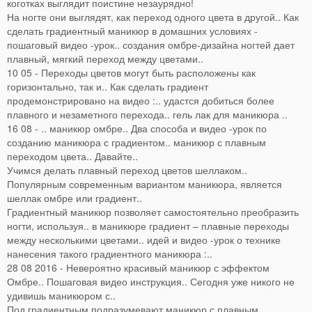
коготках выглядит поистине незаурядно!
На ногте они выглядят, как переход одного цвета в другой.. Как
сделать градиентный маникюр в домашних условиях -
пошаговый видео -урок.. создания омбре-дизайна ногтей дает
плавный, мягкий переход между цветами..
10 05 - Переходы цветов могут быть расположены как
горизонтально, так и.. Как сделать градиент
продемонстрировано на видео :.. удастся добиться более
плавного и незаметного перехода.. гель лак для маникюра ..
16 08 - .. маникюр омбре.. Два способа и видео -урок по
созданию маникюра с градиентом.. маникюр с плавным
переходом цвета.. Давайте..
Учимся делать плавный переход цветов шеллаком..
Популярным современным вариантом маникюра, является
шеллак омбре или градиент..
Градиентный маникюр позволяет самостоятельно преобразить
ногти, используя.. в маникюре градиент – плавные переходы
между несколькими цветами.. идей и видео -урок о технике
нанесения такого градиентного маникюра :..
28 08 2016 - Невероятно красивый маникюр с эффектом
Омбре.. Пошаговая видео инструкция.. Сегодня уже никого не
удивишь маникюром с..
Под градиентным подразумевают маникюр с плавным