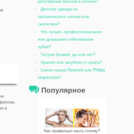
регулярный массаж в салоне?
Детская одежда из
не
органического хлопка или
синтетика?
Что лучше, профессиональное
или домашнее отбеливание
зубов?
Татуаж бровей, да или нет?
Храпея или загубник от храпа?
Сипап маска Resmed или Philips
respironics?
Популярное
ни
ффектом,
ня в
Как правильно мыть голову?