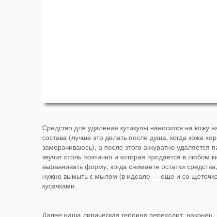
Средство для удаления кутикулы наносится на кожу на
состава (лучше это делать после душа, когда кожа хор
заморачиваюсь), а после этого аккуратно удаляется 
звучит столь поэтично и которая продается в любом к
выравнивать форму, когда снимаете остатки средства
нужно вымыть с мылом (в идеале — еще и со щеточкой
кусачками.
Далее наша лирическая героиня переходит, наконец, 