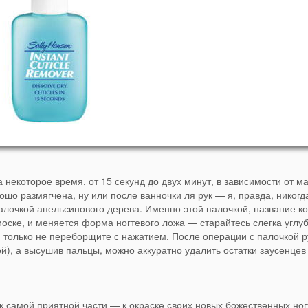
 некоторое время, от 15 секунд до двух минут, в зависимости от м
ошо размягчена, ну или после ванночки ля рук — я, правда, никогда
палочкой апельсинового дерева. Именно этой палочкой, название к
иоске, и меняется форма ногтевого ложа — старайтесь слегка углуб
, только не переборщите с нажатием. После операции с палочкой р
), а высушив пальцы, можно аккуратно удалить остатки заусенцев
к самой приятной части — к окраске своих новых божественных ног