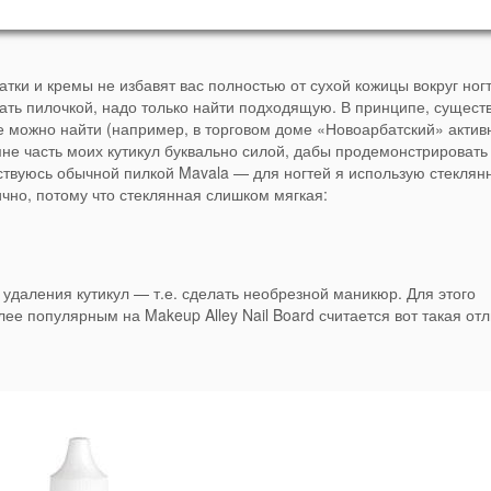
атки и кремы не избавят вас полностью от сухой кожицы вокруг ногт
вать пилочкой, надо только найти подходящую. В принципе, сущест
же можно найти (например, в торговом доме «Новоарбатский» акти
не часть моих кутикул буквально силой, дабы продемонстрировать
ьствуюсь обычной пилкой Mavala — для ногтей я использую стеклян
лично, потому что стеклянная слишком мягкая:
удаления кутикул — т.е. сделать необрезной маникюр. Для этого
лее популярным на Makeup Alley Nail Board считается вот такая от