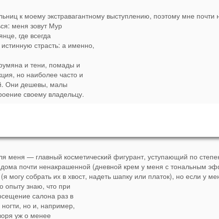
льниц к моему экстравагантному выступлению, поэтому мне почти 
ся: меня зовут Мур
нце, где всегда
 истинную страсть: а именно,
 румяна и тени, помады и
кция, но наиболее часто и
ей. Они дешевы, малы
троение своему владельцу.
 для меня — главный косметический фигурант, уступающий по степе
из дома почти ненакрашенной (дневной крем у меня с тональным э
я могу собрать их в хвост, надеть шапку или платок), но если у ме
о опыту знаю, что при
осещение салона раз в
 ногти, но и, например,
воря уж о менее