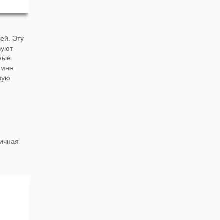
ей. Эту
вуют
вные
 мне
ную
личная