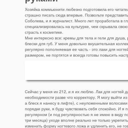
Хозяйка коммьюнити любезно подготовила его читате
страшно писать сюда впервые.
Позвольте представить
Соболева, и я журналист. Много лет проработала в гля
специализировалась на культурке, чем скрывала свою
страсть к косметике.
Мне интересно все: кремы для тела и гели для душа,
блески для губ. У меня довольно внушительная колле
регулярно пополняемая ее часть - это лаки для ногт
размером, не портятся и всегда готовы повысить нас
Сейчас у меня их 212, и я их люблю. Лак для ногтей
необходимости разве что корректору. Я могу выйти 
а блеск я нанесу в лифте), с неуложенными волосами (
порядке руки, я буду чувствовать себя спокойно.
И я п
регулярном (и под регулярностью я не имею в виду п
три месяца) уходе вполне реально не только укрепить
изменить форму ногтевого ложа и удлинить его, не го