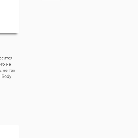
осится
это не
 не так
e Body