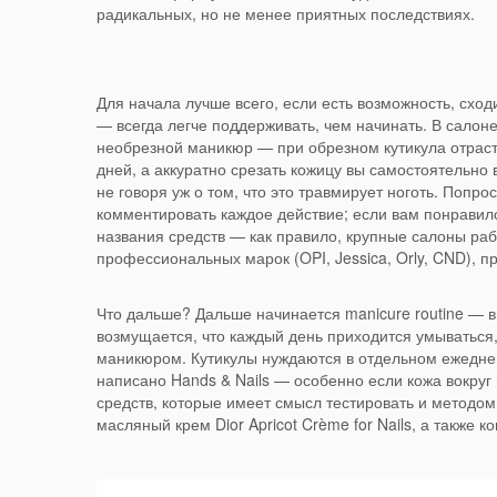
радикальных, но не менее приятных последствиях.
Для начала лучше всего, если есть возможность, сходи
— всегда легче поддерживать, чем начинать. В салоне
необрезной маникюр — при обрезном кутикула отраст
дней, а аккуратно срезать кожицу вы самостоятельно 
не говоря уж о том, что это травмирует ноготь. Попро
комментировать каждое действие; если вам понравил
названия средств — как правило, крупные салоны раб
профессиональных марок (OPI, Jessica, Orly, CND), п
Что дальше? Дальше начинается manicure routine — в
возмущается, что каждый день приходится умываться,
маникюром. Кутикулы нуждаются в отдельном ежедне
написано Hands & Nails — особенно если кожа вокруг 
средств, которые имеет смысл тестировать и методо
масляный крем Dior Apricot Crème for Nails, а также 