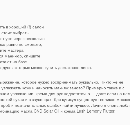
ть в хороший (!) салон
 стоит выбрать
ет уже через несколько
все равно не сможете,
сите мастера
ся маникюр, спишите
отают на базе
родукты которых можно купить достаточно легко.
ыражение, которое нужно воспринимать буквально. Никто же не
 увлажнять кожу и наносить макияж заново? Примерно также и с
вном увлажнении, крема для рук недостаточно — даже если на не
ногтей сухая и в заусенцах. Для кутикул существует великое множе
м проб и незначительных ошибок найти лучшее. Лично я очень люб
комбинацию масла CND Solar Oil и крема Lush Lemony Flutter.