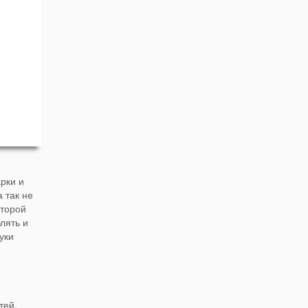
арки и
 так не
оторой
лять и
уки
тей.