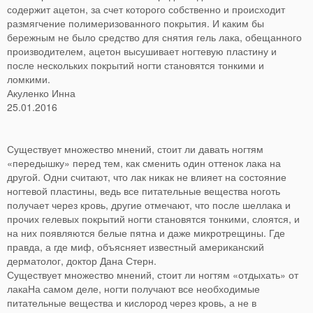
содержит ацетон, за счет которого собственно и происходит
размягчение полимеризованного покрытия. И каким бы
бережным не было средство для снятия гель лака, обещанного
производителем, ацетон высушивает ногтевую пластину и
после нескольких покрытий ногти становятся тонкими и
ломкими.
Акуленко Инна
25.01.2016
Существует множество мнений, стоит ли давать ногтям
«передышку» перед тем, как сменить один оттенок лака на
другой. Одни считают, что лак никак не влияет на состояние
ногтевой пластины, ведь все питательные вещества ноготь
получает через кровь, другие отмечают, что после шеллака и
прочих гелевых покрытий ногти становятся тонкими, слоятся, и
на них появляются белые пятна и даже микротрещины. Где
правда, а где миф, объясняет известный американский
дерматолог, доктор Дана Стерн.
Существует множество мнений, стоит ли ногтям «отдыхать» от
лакаНа самом деле, ногти получают все необходимые
питательные вещества и кислород через кровь, а не в