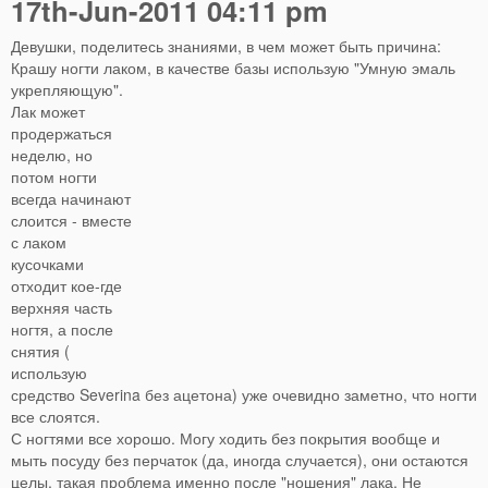
17th-Jun-2011 04:11 pm
Девушки, поделитесь знаниями, в чем может быть причина:
Крашу ногти лаком, в качестве базы использую "Умную эмаль
укрепляющую".
Лак может
продержаться
неделю, но
потом ногти
всегда начинают
слоится - вместе
с лаком
кусочками
отходит кое-где
верхняя часть
ногтя, а после
снятия (
использую
средство Severina без ацетона) уже очевидно заметно, что ногти
все слоятся.
С ногтями все хорошо. Могу ходить без покрытия вообще и
мыть посуду без перчаток (да, иногда случается), они остаются
целы, такая проблема именно после "ношения" лака. Не