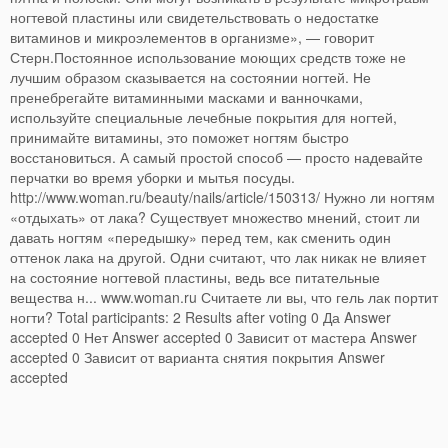
ногтевой пластины или свидетельствовать о недостатке
витаминов и микроэлементов в организме», — говорит
Стерн.Постоянное использование моющих средств тоже не
лучшим образом сказывается на состоянии ногтей. Не
пренебрегайте витаминными масками и ванночками,
используйте специальные лечебные покрытия для ногтей,
принимайте витамины, это поможет ногтям быстро
восстановиться. А самый простой способ — просто надевайте
перчатки во время уборки и мытья посуды.
http://www.woman.ru/beauty/nails/article/150313/ Нужно ли ногтям
«отдыхать» от лака? Существует множество мнений, стоит ли
давать ногтям «передышку» перед тем, как сменить один
оттенок лака на другой. Одни считают, что лак никак не влияет
на состояние ногтевой пластины, ведь все питательные
вещества н... www.woman.ru Считаете ли вы, что гель лак портит
ногти? Total participants: 2 Results after voting 0 Да Answer
accepted 0 Нет Answer accepted 0 Зависит от мастера Answer
accepted 0 Зависит от варианта снятия покрытия Answer
accepted