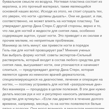
буквальном смысле из воздуха. Ногтевая пластина состоит из
кератина, а это прочный материал, также являющийся
основной наших волос. Исходя из этого, не стоит слушать тех,
кто уверен, что ногти «должны дышать». Они не дышат, и лак,
соответственно, не может влиять на ногтевую пластину. Так
утверждает доктор Дана Стерн.С другой стороны, верно и то,
что лак для ногтей и жидкости для снятия лака, особенно
содержащие ацетон, сушат ногти. Это приводит к их сколам и
прочим мелким, но неприятным проблемам.
Маникюр за пять минут: как привести ногти в порядок
Гель-лак для ногтей провоцирует рак? Мнения ученых
Как выбрать форму ногтей: советы экспертов«Сильный
растворитель, который входит в состав любого средства для
снятия лака, высушивает ногти, они утончаются и начинают
слоиться, — предупреждает доктор Дана Стерн, которая
является одним из немногих врачей-дерматологов,
специализирующихся на диагностике, лечении и операции на
ногтях, — поэтому устраивать для ногтей «разгрузочные дни»
без маникюра — процедура в целом полезная. В эти дни нужно
делать массаж рук и ног и регулярно наносить увлажняющее
средство для кутикулы».«Если лак держится в течение долгого
времени, например, месяца, то на ногтях появляются белые
пятна и полоски. Они могут возникать в результате микротравм