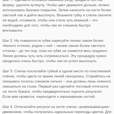
форму, удалите кутикулу. Чтобы цвет держался дольше, можно
использовать базовое покрытие. Затем нанесите на ногти более
светлый лак и дайте высохнуть. Возьмите губку и слегка смочите
её водой, отожмите, чтобы она стала чуть влажной – это
необходимо для того, чтобы лак не слишком быстро
впитывался.
Шаг 2. На поверхности губки нарисуйте линию лаком более
тёмного оттенка, рядом с ней – линию лаком более светлого
оттенка – до тех пор, пока на губке не окажется весь градиент.
Линии должны чуть-чуть соприкасаться. Эту процедуру нужно
проделать очень быстро, чтобы лак не успел высохнуть.
Шаг 3. Слегка похлопайте губкой в одном месте по пластиковой
плёнке, чтобы цвета по краям линий смешались. Старайтесь не
смазывать полосы слишком сильно – они должны лишь немного
смешаться на стыке. Первый раз сделайте тестовый отпечаток
на листе бумаги, чтобы предварительно оценить результат.
Если вам нравится, переходите к окрашиванию ногтей.
Шаг 4. Отпечатайте рисунок на ногте слегка «размазывающим»
движением, чтобы получились идеальные переходы цветов. Для