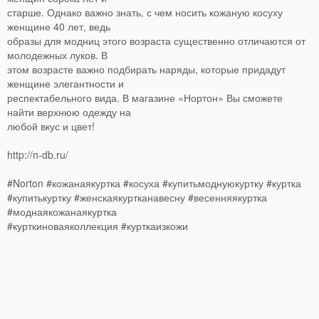
старше. Однако важно знать, с чем носить кожаную косуху
женщине 40 лет, ведь
образы для модниц этого возраста существенно отличаются от
молодежных луков. В
этом возрасте важно подбирать наряды, которые придадут
женщине элегантности и
респектабельного вида. В магазине «Нортон» Вы сможете
найти верхнюю одежду на
любой вкус и цвет!
http://n-db.ru/
#Norton #кожанаякуртка #косуха #купитьмоднуюкуртку #куртка
#купитькуртку #женскаякуртканавесну #весенняякуртка
#моднаякожанаякуртка
#курткиноваяколлекция #курткаизкожи