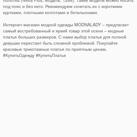
полотна (Ivelta Plus, Модель: 1288). Такие модели можно носить
под пояс и без него. Рекомендуем сочетать их с короткими
куртками, плотными колготами и ботильонами.
Интернет-магазин модной одежды MODNALADY – предлагает
самый востребованный и яркий товар этой осени – модные
платья больших размеров. С нами выбор платья для полной
девушки перестает быть сложной проблемой. Покупайте
красивые трикотажные платья по приятным ценам.
#КупитьОдежду #КупитьПлатье