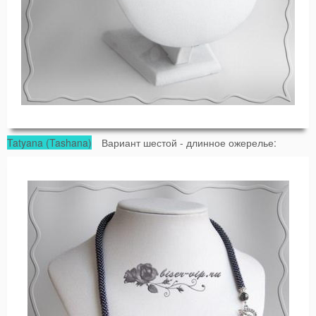
Tatyana (Tashana)
Вариант шестой - длинное ожерелье: