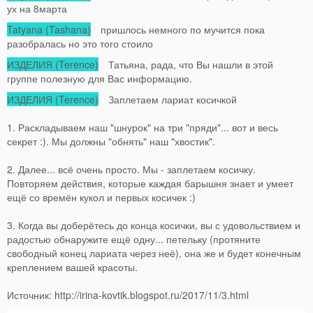
ух на 8марта
Tatyana (Tashana)
пришлось немного по мучится пока
разобралась но это того стоило
ИЗДЕЛИЯ (Terence)
Татьяна, рада, что Вы нашли в этой
группе полезную для Вас информацию.
ИЗДЕЛИЯ (Terence)
Заплетаем лариат косичкой
1. Раскладываем наш "шнурок" на три "пряди"... вот и весь
секрет :). Мы должны "обнять" наш "хвостик".
2. Далее... всё очень просто. Мы - заплетаем косичку.
Повторяем действия, которые каждая барышня знает и умеет
ещё со времён кукол и первых косичек :)
3. Когда вы доберётесь до конца косички, вы с удовольствием и
радостью обнаружите ещё одну... петельку (протяните
свободный конец лариата через неё), она же и будет конечным
креплением вашей красоты.
Источник: http://irina-kovtik.blogspot.ru/2017/11/3.html