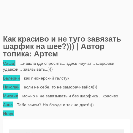
Как красиво и не туго завязать
шарфик на шее?))) | Автор
топика: Артем
Саша)
...нашла где спросить... здесь научат... шарфики
удавкой... завязывать...)))
Валерий
как пионерский галстук
Николай
если не себе, то не заморачивайся)))
Михаил
можно и не завязывать и без шарфика ...красиво
Анна
Тебе зачем? На блюде и так не дует!)))
Игорь