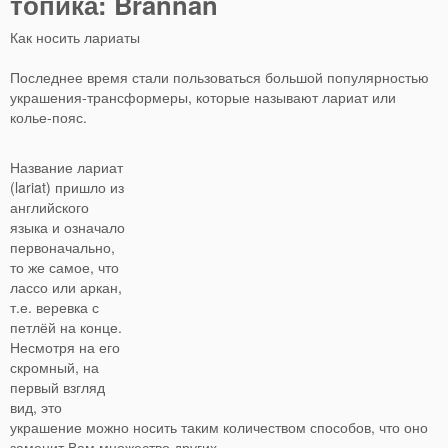
топика: Brannan
Как носить лариаты
Последнее время стали пользоваться большой популярностью
украшения-трансформеры, которые называют лариат или
колье-пояс.
Название лариат
(lariat) пришло из
английского
языка и означало
первоначально,
то же самое, что
лассо или аркан,
т.е. веревка с
петлёй на конце.
Несмотря на его
скромный, на
первый взгляд
вид, это
украшение можно носить таким количеством способов, что оно
заменит Вам множество других.