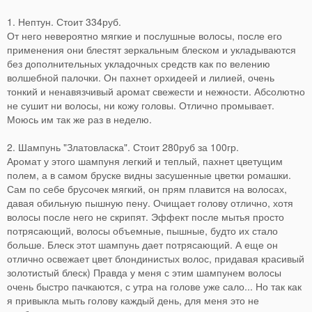
1. Нептун. Стоит 334руб.
От него невероятно мягкие и послушные волосы, после его
применения они блестят зеркальным блеском и укладываются
без дополнительных укладочных средств как по велению
волшебной палочки. Он пахнет орхидеей и лилией, очень
тонкий и ненавязчивый аромат свежести и нежности. Абсолютно
не сушит ни волосы, ни кожу головы. Отлично промывает.
Моюсь им так же раз в неделю.
2. Шампунь "Златовласка". Стоит 280руб за 100гр.
Аромат у этого шампуня легкий и теплый, пахнет цветущим
полем, а в самом бруске видны засушенные цветки ромашки.
Сам по себе брусочек мягкий, он прям плавится на волосах,
давая обильную пышную пену. Очищает голову отлично, хотя
волосы после него не скрипят. Эффект после мытья просто
потрясающий, волосы объемные, пышные, будто их стало
больше. Блеск этот шампунь дает потрясающий. А еще он
отлично освежает цвет блондинистых волос, придавая красивый
золотистый блеск) Правда у меня с этим шампунем волосы
очень быстро пачкаются, с утра на голове уже сало... Но так как
я привыкла мыть голову каждый день, для меня это не