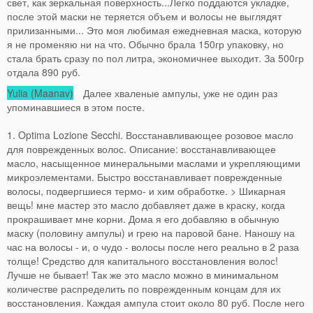
свет, как зеркальная поверхность...Легко поддаются укладке,
после этой маски не теряется объем и волосы не выглядят
прилизанными... Это моя любимая ежедневная маска, которую
я не променяю ни на что. Обычно брала 150гр упаковку, но
стала брать сразу по пол литра, экономичнее выходит. За 500гр
отдала 890 руб.
Yulia (Maanav)
Далее хваленые ампулы, уже не один раз
упоминавшиеся в этом посте.
1. Optima Lozione Secchi. Восстанавливающее розовое масло
для поврежденных волос. Описание: восстанавливающее
масло, насыщенное минеральными маслами и укрепляющими
микроэлементами. Быстро восстанавливает поврежденные
волосы, подвергшиеся термо- и хим обработке. > Шикарная
вещь! мне мастер это масло добавляет даже в краску, когда
прокрашивает мне корни. Дома я его добавляю в обычную
маску (половину ампулы) и грею на паровой бане. Наношу на
час на волосы - и, о чудо - волосы после него реально в 2 раза
толще! Средство для капитального восстановления волос!
Лучше не бывает! Так же это масло можно в минимальном
количестве распределить по поврежденным концам для их
восстановления. Каждая ампула стоит около 80 руб. После него