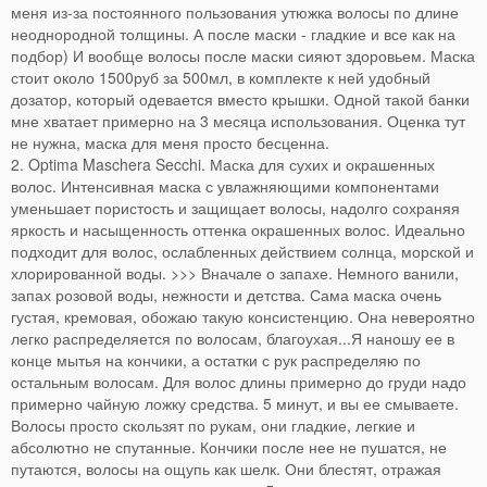
меня из-за постоянного пользования утюжка волосы по длине
неоднородной толщины. А после маски - гладкие и все как на
подбор) И вообще волосы после маски сияют здоровьем. Маска
стоит около 1500руб за 500мл, в комплекте к ней удобный
дозатор, который одевается вместо крышки. Одной такой банки
мне хватает примерно на 3 месяца использования. Оценка тут
не нужна, маска для меня просто бесценна.
2. Optima Maschera Secchi. Маска для сухих и окрашенных
волос. Интенсивная маска с увлажняющими компонентами
уменьшает пористость и защищает волосы, надолго сохраняя
яркость и насыщенность оттенка окрашенных волос. Идеально
подходит для волос, ослабленных действием солнца, морской и
хлорированной воды. >>> Вначале о запахе. Немного ванили,
запах розовой воды, нежности и детства. Сама маска очень
густая, кремовая, обожаю такую консистенцию. Она невероятно
легко распределяется по волосам, благоухая...Я наношу ее в
конце мытья на кончики, а остатки с рук распределяю по
остальным волосам. Для волос длины примерно до груди надо
примерно чайную ложку средства. 5 минут, и вы ее смываете.
Волосы просто скользят по рукам, они гладкие, легкие и
абсолютно не спутанные. Кончики после нее не пушатся, не
путаются, волосы на ощупь как шелк. Они блестят, отражая