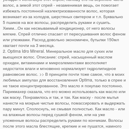
волос, а зимой этот спрей - незаменимая вещь, он помогает
избежать постоянной наэлектризованности волос, которая
возникает из-за холодов, шерстяных свитером и т.п. Буквально
5 пшиков на все волосы, распределить руками и сушить.
Хммм...Он как несмываемый кондиционер, от него волосы
мягкие. Спрей отлично спасает от пересушивания волос феном
или утюжками. Расход довольно экономичен, бутылки 150мл
хватает почти на 3 месяца.
2. Optima Idro Mineral. Минеральное масло для сухих или
вьющихся волос. Описание: спрей, насыщенный маслом
орхидеи, витаминами и микроэлементами восполняет
недостаток влаги и мгновенно нормализует гидролипидное
равновесие волос. >> В принципе почти тоже самое, что в моих
любимых ампулах для восстановления Optima, только в спрее и
не такое концентрированное. Это масло я покупаю постоянно.
Парикмахер сказала, что его можно использовать как масло или
как маску. Понравилось и так, и так. Как маску - после мытья
нанести на мокрые чистые волосы, помассировать и выдержать
пару минут. Сполоснуть, не смывая полностью. Как масло - или
на влажные волосы перед сушкой феном, или на уже
уложенные волосы распределить руками по кончикам. Волосы
после этого масла блестящие, крепкие и не пушатся, намного