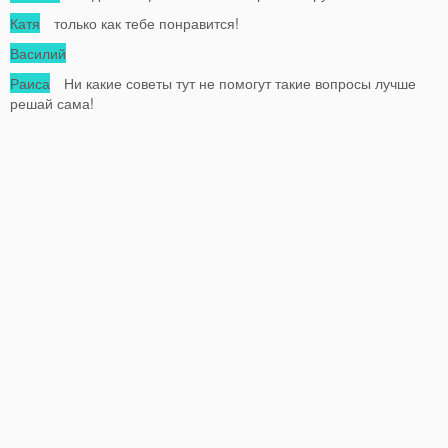
Катя
только как тебе понравится!
Василий
Раиса
Ни какие советы тут не помогут такие вопросы лучше
решай сама!