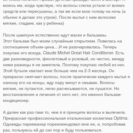
моюсь им, когда чувствую, что волосы слегка устали от всяких
средств или пересушены, а так же если мою голову на ночь (а
обычно я делаю это утром). После мытья с ним волосики
мягкие, гладкие, как у ребенка)
После шампуня естественно идут маски и бальзамы.
Этот бальзам был моим случайным открытием. Повелась на
соотношение объем-цена....И не разочаровалась. Теперь
покупаю его всегда. Claude Michel Great Hair Conditioner. Есть
две разновидности, фиолетовый и розовый, но честно, между
ними разницы я не заметила. Поэтому покупаю любой из них.
Этой бутыли хватает мне больше чем на 2-3 месяца. Он
прекрасно смягчает волосы, после практически каждого мытья я
наношу его на концы, жду пару минут и смываю. Волосы
мягкие, не путаются, легко расчесываются, не пушатся. Но
восстановления и лечения от него нет, это именно бальзам-
кондиционер.
А далее как раз-таки то, чем я в принципе волосы и вылечила.
Прекрасная профессиональная итальянская косметика Optima.
Однажды парикмахер порекомендовал мне ее, и, попробовав
раз, пользуюсь ей до сих пор и буду пользоваться.