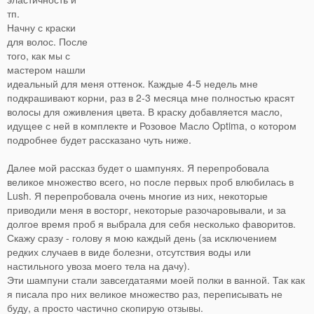
тп.
Начну с краски
для волос. После
того, как мы с
мастером нашли
идеальный для меня оттенок. Каждые 4-5 недель мне
подкрашивают корни, раз в 2-3 месяца мне полностью красят
волосы для оживления цвета. В краску добавляется масло,
идущее с ней в комплекте и Розовое Масло Optima, о котором
подробнее будет рассказано чуть ниже.
Далее мой рассказ будет о шампунях. Я перепробовала
великое множество всего, но после первых проб влюбилась в
Lush. Я перепробовала очень многие из них, некоторые
приводили меня в восторг, некоторые разочаровывали, и за
долгое время проб я выбрала для себя несколько фаворитов.
Скажу сразу - голову я мою каждый день (за исключением
редких случаев в виде болезни, отсутствия воды или
настильного увоза моего тела на дачу).
Эти шампуни стали завсегдатаями моей полки в ванной. Так как
я писала про них великое множество раз, переписывать не
буду, а просто частично скопирую отзывы.