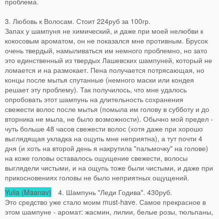
проблема.
3. Любовь к Волосам. Стоит 224руб за 100гр.
Запах у шампуня не химический, и даже при моей нелюбви к
кокосовым ароматом, он не показался мне противным. Брусок
очень твердый, намыливаться им немного проблемно, но зато
это единственный из твердых Лашевских шампуней, который не
ломается и на размокает. Пена получается потрясающая, но
концы после мытья спутанные (немного маски или кондея
решает эту проблему). Так получилось, что мне удалось
опробовать этот шампунь на длительность сохранения
свежести волос после мытья (помыла им голову в субботу и до
вторника не мыла, не было возможности). Обычно мой предел -
чуть больше 48 часов свежести волос (хотя даже при хорошо
выглядящая укладка на ощупь мне неприятна), а тут почти 4
дня (и хоть на второй день я накрутила "пальмочку" на голове)
на коже головы оставалось ощущение свежести, волосы
выглядели чистыми, и на ощупь тоже были чистыми, и даже при
прикосновениях головы не было неприятных ощущений.
Yulia (Maanav)
4. Шампунь "Леди Годива". 430руб.
Это средство уже стало моим must-have. Самое прекрасное в
этом шампуне - аромат: жасмин, лилии, белые розы, тюльпаны,