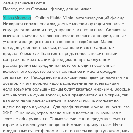
легче расчесываются.
Последнее из Оптимы - флюид для кончиков.
Yulia (Maanav)
Optima Fluido Vitale, витализирующий флюид.
Нежирная силиконовая жидкость с маслом орхидеи запаивает
секущиеся кончики и предотвращает их появление. Силиконы
высокого качества мгновенно восстанавливают поврежденные
участки и защищают их от внешнего воздействия.Масло
орхидеи укрепляет волосы, восстанавливает гладкость и
придает блеск >>> Если взять прядь волос с посеченными
концами, намазать этим флюидом, то при следующем
рассмотрении вы вряд ли найдете хоть один посеченный
волосок, это средство за счет силиконов и масла орхидеи
запаивает их. Расход весьма экономичный, два-три нажатия на
дозатор - и эту порцию надо распределить на всем концам,
если возьмете больше - концы будут казаться жирными. Вообще
его наносят на сухие волосы, но я предпочитаю на мокрые, так
намного легче расчесываться, и волосы лучше скользят по
щетке по время укладки. Для профилактики можно наносить его
ЖИРНО на ночь, утром после мытья посеченных кончиков я
тоже не обнаруживала. Только за счет этого средства я смогла
отрастить имеющуюся на данный момент длину волос. Из-за
ежедневных сушек феном и вытягиванием концов утюжком, мои