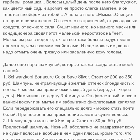
герберы, ромашки... Волосы целый день после него благоухают,
как цветочный сад, и аромат не просто слегка заметен, а он
тянется шлейфом за тобой... А пена от него...Мммм...Очищает
он просто великолепно. От всего: от загрязнений, от укладочных
средств, от кожного сала. Сушит немного, но немного маски или
кондиционера сводят этот маленький недостаток на "нет".
Моюсь им раз в неделю, т.к. он все-таки больше радует меня
ароматом, чем своимим свойствами. И еще моюсь им, когда
надо отмыть очень грязную или засаленную кожу головы.
Далее еще пара шампуней, которые так же всегда есть в моей
ванной.
1. Schwarzkopf Bonacure Color Save Silver. Стоит от 200 до 350
руб. Шампунь, нейтрализующий желтый оттенок блондинистых
волос. Я моюсь им практически каждый день (изредка - через
день). Намыливаю и держу 3-4 минуты. Он фиолетовый, и все в
ванной вокруг при мытье им забрызгано фиолетовыми каплями.
Если передерживать его специально долго - можно стать почти
белой. При постоянном применении заметно сушит волосы.
2. Шампунь для малышей Кря-кря. Стоит от 30 до 50 руб.
Прелестный шампунь. Нежный, абсолютно не раздражает кожу,
не сушит волосы и вообще в нем одни плюсы, кроме того, что
он плохо пенится. Аромат детства приводит меня в восторг. Я