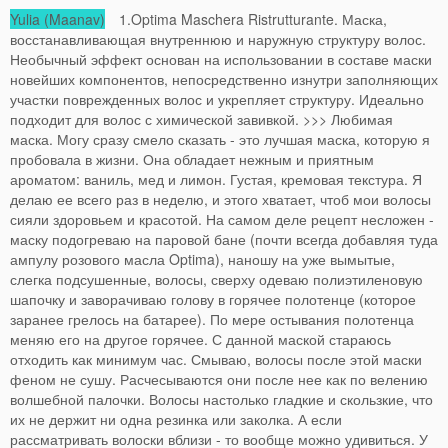
Yulia (Maanav)
1.Optima Maschera Ristrutturante. Маска,
восстанавливающая внутреннюю и наружную структуру волос.
Необычный эффект основан на использовании в составе маски
новейших компонентов, непосредственно изнутри заполняющих
участки поврежденных волос и укрепляет структуру. Идеально
подходит для волос с химической завивкой. >>> Любимая
маска. Могу сразу смело сказать - это лучшая маска, которую я
пробовала в жизни. Она обладает нежным и приятным
ароматом: ваниль, мед и лимон. Густая, кремовая текстура. Я
делаю ее всего раз в неделю, и этого хватает, чтоб мои волосы
сияли здоровьем и красотой. На самом деле рецепт несложен -
маску подогреваю на паровой бане (почти всегда добавляя туда
ампулу розового масла Optima), наношу на уже вымытые,
слегка подсушенные, волосы, сверху одеваю полиэтиленовую
шапочку и заворачиваю голову в горячее полотенце (которое
заранее грелось на батарее). По мере остывания полотенца
меняю его на другое горячее. С данной маской стараюсь
отходить как минимум час. Смываю, волосы после этой маски
феном не сушу. Расчесываются они после нее как по велению
волшебной палочки. Волосы настолько гладкие и скользкие, что
их не держит ни одна резинка или заколка. А если
рассматривать волоски вблизи - то вообще можно удивиться. У