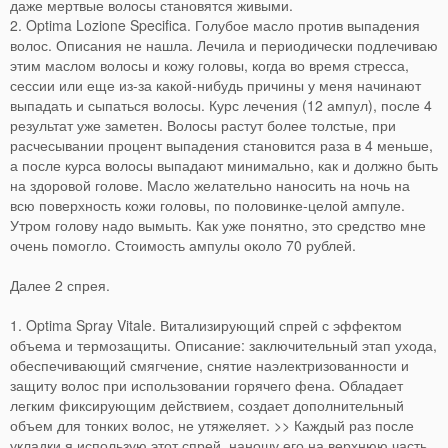
даже мертвые волосы становятся живыми.
2. Optima Lozione Specifica. Голубое масло против выпадения
волос. Описания не нашла. Лечила и периодически подлечиваю
этим маслом волосы и кожу головы, когда во время стресса,
сессии или еще из-за какой-нибудь причины у меня начинают
выпадать и сыпаться волосы. Курс лечения (12 ампул), после 4
результат уже заметен. Волосы растут более толстые, при
расчесывании процент выпадения становится раза в 4 меньше,
а после курса волосы выпадают минимально, как и должно быть
на здоровой голове. Масло желательно наносить на ночь на
всю поверхность кожи головы, по половинке-целой ампуле.
Утром голову надо вымыть. Как уже понятно, это средство мне
очень помогло. Стоимость ампулы около 70 рублей.
Далее 2 спрея.
1. Optima Spray Vitale. Витализирующий спрей с эффектом
объема и термозащиты. Описание: заключительный этап ухода,
обеспечивающий смягчение, снятие наэлектризованности и
защиту волос при использовании горячего фена. Обладает
легким фиксирующим действием, создает дополнительный
объем для тонких волос, не утяжеляет. >> Каждый раз после
укладки я использую этот спрей, наношу его на верхнюю часть