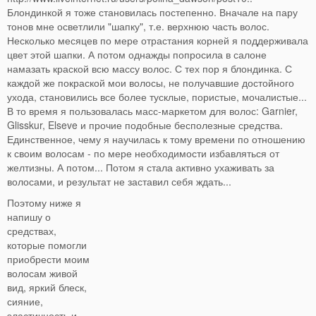
Блондинкой я тоже становилась постепенно. Вначале на пару
тонов мне осветлили "шапку", т.е. верхнюю часть волос.
Несколько месяцев по мере отрастания корней я поддерживала
цвет этой шапки. А потом однажды попросила в салоне
намазать краской всю массу волос. С тех пор я блондинка. С
каждой же покраской мои волосы, не получавшие достойного
ухода, становились все более тусклые, пористые, мочалистые...
В то время я пользовалась масс-маркетом для волос: Garnier,
Glisskur, Elseve и прочие подобные бесполезные средства.
Единственное, чему я научилась к тому времени по отношению
к своим волосам - по мере необходимости избавляться от
желтизны. А потом... Потом я стала активно ухаживать за
волосами, и результат не заставил себя ждать...
Поэтому ниже я
напишу о
средствах,
которые помогли
приобрести моим
волосам живой
вид, яркий блеск,
сияние,
эластичность и