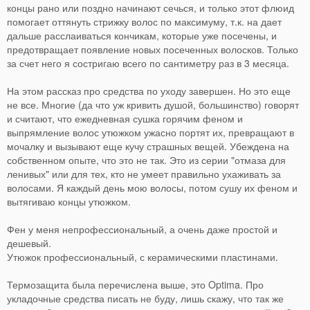
концы рано или поздно начинают сечься, и только этот флюид
помогает оттянуть стрижку волос по максимуму, т.к. на дает
дальше расслаиваться кончикам, которые уже посечены, и
предотвращает появление новых посеченных волосков. Только
за счет него я состригаю всего по сантиметру раз в 3 месяца.
На этом рассказ про средства по уходу завершен. Но это еще
не все. Многие (да что уж кривить душой, большинство) говорят
и считают, что ежедневная сушка горячим феном и
выпрямление волос утюжком ужасно портят их, превращают в
мочалку и вызывают еще кучу страшных вещей. Убеждена на
собственном опыте, что это не так. Это из серии "отмаза для
ленивых" или для тех, кто не умеет правильно ухаживать за
волосами. Я каждый день мою волосы, потом сушу их феном и
вытягиваю концы утюжком.
Фен у меня непрофессиональный, а очень даже простой и
дешевый.
Утюжок профессиональный, с керамическими пластинами.
Термозащита была перечислена выше, это Optima. Про
укладочные средства писать не буду, лишь скажу, что так же