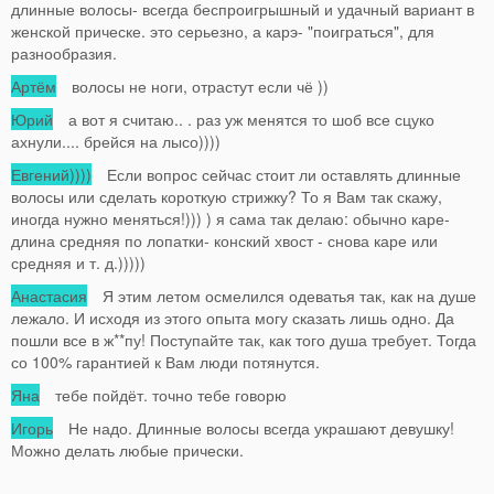
длинные волосы- всегда беспроигрышный и удачный вариант в
женской прическе. это серьезно, а карэ- "поиграться", для
разнообразия.
Артём
волосы не ноги, отрастут если чё ))
Юрий
а вот я считаю.. . раз уж менятся то шоб все сцуко
ахнули.... брейся на лысо))))
Евгений))))
Если вопрос сейчас стоит ли оставлять длинные
волосы или сделать короткую стрижку? То я Вам так скажу,
иногда нужно меняться!))) ) я сама так делаю: обычно каре-
длина средняя по лопатки- конский хвост - снова каре или
средняя и т. д.)))))
Анастасия
Я этим летом осмелился одеватья так, как на душе
лежало. И исходя из этого опыта могу сказать лишь одно. Да
пошли все в ж**пу! Поступайте так, как того душа требует. Тогда
со 100% гарантией к Вам люди потянутся.
Яна
тебе пойдёт. точно тебе говорю
Игорь
Не надо. Длинные волосы всегда украшают девушку!
Можно делать любые прически.