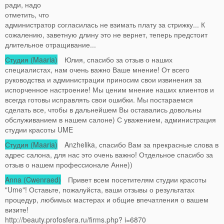
ради, надо
отметить, что
администратор согласилась не взимать плату за стрижку... К
сожалению, заветную длину это не вернет, теперь предстоит
длительное отращивание...
Студия (Maaria)
Юлия, спасибо за отзыв о наших
специалистах, нам очень важно Ваше мнение! От всего
руководства и администрации приносим свои извинения за
испорченное настроение! Мы ценим мнение наших клиентов и
всегда готовы исправлять свои ошибки. Мы постараемся
сделать все, чтобы в дальнейшем Вы оставались довольны
обслуживанием в нашем салоне) С уважением, администрация
студии красоты UME
Студия (Maaria)
Anzhelika, спасибо Вам за прекрасные слова в
адрес салона, для нас это очень важно! Отдельное спасибо за
отзыв о нашем профессионале Анне))
Anna (Cwenraed)
Привет всем посетителям студии красоты
"Ume"! Оставьте, пожалуйста, ваши отзывы о результатах
процедур, любимых мастерах и общие впечатления о вашем
визите!
http://beauty.profosfera.ru/firms.php? i=6870