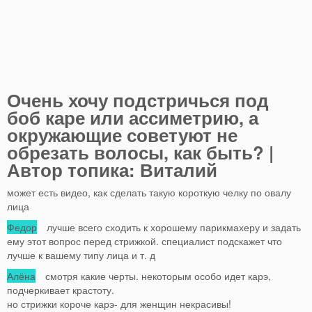
Очень хочу подстричься под
боб каре или ассиметрию, а
окружающие советуют не
обрезать волосы, как быть? |
Автор топика: Виталий
может есть видео, как сделать такую короткую челку по овалу
лица
Федор
лучше всего сходить к хорошему парикмахеру и задать
ему этот вопрос перед стрижкой. специалист подскажет что
лучше к вашему типу лица и т. д
Алёна
смотря какие черты. некоторым особо идет карэ,
подчеркивает крастоту.
но стрижки короче карэ- для женщин некрасивы!