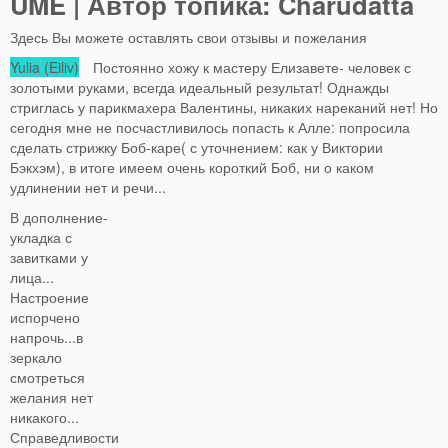
UME | Автор топика: Charudatta
Здесь Вы можете оставлять свои отзывы и пожелания
Yulia (Eiliv)
Постоянно хожу к мастеру Елизавете- человек с
золотыми руками, всегда идеальный результат! Однажды
стриглась у парикмахера Валентины, никаких нареканий нет! Но
сегодня мне не посчастливилось попасть к Алле: попросила
сделать стрижку Боб-каре( с уточнением: как у Виктории
Бэкхэм), в итоге имеем очень короткий Боб, ни о каком
удлинении нет и речи...
В дополнение-
укладка с
завитками у
лица...
Настроение
испорчено
напрочь...в
зеркало
смотреться
желания нет
никакого...
Справедливости