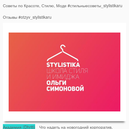
Советы по Красоте, Стилю, Моде #стильныесоветы_stylistikaru
Отзывы #otzyv_stylistikaru
Академия (Dhriti)
Что надеть на новогодний корпоратив,