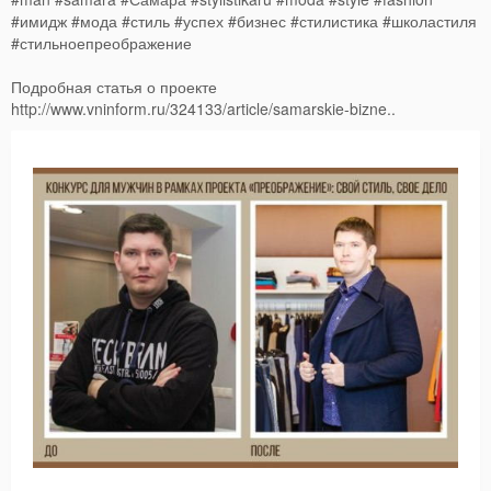
#имидж #мода #стиль #успех #бизнес #стилистика #школастиля
#стильноепреображение
Подробная статья о проекте
http://www.vninform.ru/324133/article/samarskie-bizne..