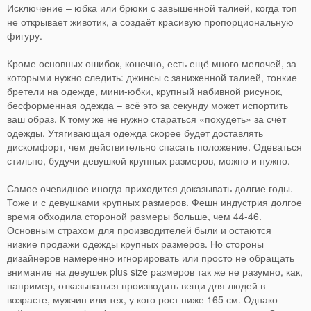
Исключение – юбка или брюки с завышенной талией, когда топ
не открывает животик, а создаёт красивую пропорциональную
фигуру.
Кроме основных ошибок, конечно, есть ещё много мелочей, за
которыми нужно следить: джинсы с заниженной талией, тонкие
бретели на одежде, мини-юбки, крупный набивной рисунок,
бесформенная одежда – всё это за секунду может испортить
ваш образ. К тому же не нужно стараться «похудеть» за счёт
одежды. Утягивающая одежда скорее будет доставлять
дискомфорт, чем действительно спасать положение. Одеваться
стильно, будучи девушкой крупных размеров, можно и нужно.
Самое очевидное иногда приходится доказывать долгие годы.
Тоже и с девушками крупных размеров. Фешн индустрия долгое
время обходила стороной размеры больше, чем 44-46.
Основным страхом для производителей были и остаются
низкие продажи одежды крупных размеров. Но стороны
дизайнеров намеренно игнорировать или просто не обращать
внимание на девушек plus size размеров так же не разумно, как,
например, отказываться производить вещи для людей в
возрасте, мужчин или тех, у кого рост ниже 165 см. Однако