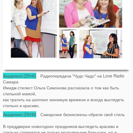
Академия (Dhriti)
Радиопередача "Чудо Чадо" на Love Radio
Самара
Имидж-стилист Ольга Симонова рассказала о том как быть
стильной мамой,
как тратить на шоппинг минимум времени и всегда выглядеть
стильно и красиво.
Академия (Dhriti)
Самарские бизнесмены обрели свой стиль
В преддверии новогодних праздников выглядеть красиво и
стильно стремятся не только молоденькие барышни, но и