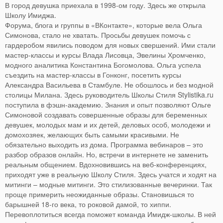
В город девушка приехала в 1998-ом году. Здесь же открыла
Школу Имиджа.
Форума, блога и группы в «ВКонтакте», которые вела Ольга
Симонова, стало не хватать. Просьбы девушек помочь с
гардеробом явились поводом для новых свершений. Ими стали
мастер-классы и курсы Влада Лисовца, Эвелины Хромченко,
модного аналитика Константина Богомолова. Ольга успела
съездить на мастер-классы в Гонконг, посетить курсы
Александра Васильева в Стамбуле. Не обошлось и без модной
столицы Милана. Здесь руководитель Школы Стиля Stylistika.ru
поступила в фэшн-академию. Знания и опыт позволяют Ольге
Симоновой создавать совершенные образы для беременных
девушек, молодых мам и их детей, деловых особ, молодежи и
домохозяек, желающих быть самыми красивыми. Не
обязательно выходить из дома. Программа вебинаров – это
разбор образов онлайн. Но, встречи в интернете не заменить
реальным общением. Вдохновившись на веб-конференциях,
приходят уже в реальную Школу Стиля. Здесь учатся и ходят на
митинги – модные митинги. Это стилизованные вечеринки. Так
проще примерить неожиданные образы. Становишься то
барышней 18-го века, то роковой дамой, то хиппи.
Перевоплотиться всегда поможет команда Имидж-школы. В ней