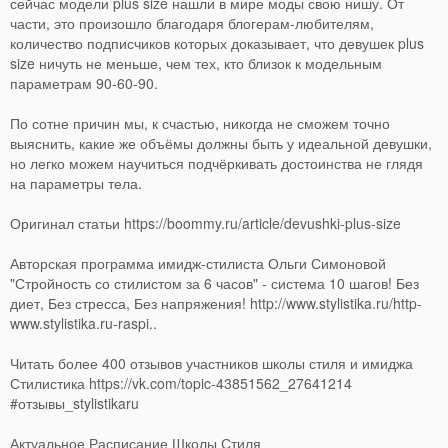
сейчас модели plus size нашли в мире моды свою нишу. От
части, это произошло благодаря блогерам-любителям,
количество подписчиков которых доказывает, что девушек plus
size ничуть не меньше, чем тех, кто близок к модельным
параметрам 90-60-90.
По сотне причин мы, к счастью, никогда не сможем точно
выяснить, какие же объёмы должны быть у идеальной девушки,
но легко можем научиться подчёркивать достоинства не глядя
на параметры тела.
Оригинал статьи https://boommy.ru/article/devushki-plus-size
Авторская программа имидж-стилиста Ольги Симоновой
"Стройность со стилистом за 6 часов" - система 10 шагов! Без
диет, Без стресса, Без напряжения! http://www.stylistika.ru/http-
www.stylistika.ru-raspi..
Читать более 400 отзывов участников школы стиля и имиджа
Стилистика https://vk.com/topic-43851562_27641214
#отзывы_stylistikaru
Актуальное Расписание Школы Стиля