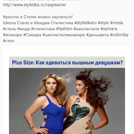
http://www.stylistika.ru/raspisanie/
Красоте и Стилю можно научиться!
Школа Стиля и Имиджа Стилистика #stylistikaru #style #moda
#стиль #мода #стилистика #fashion #школастиля #samara
#всамаре #Самара #школастилявсамаре #деньцвета #colorday
#стил