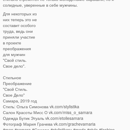
солидные, уверенные в себе мужчины.
Для некоторых из
них теперь это не
составит особого
труда, ведь они
приняли участие
в проекте
преображения
для мужчин
"Свой стиль.
Свое дело".
Стильное
Преображение
"Свой Стиль.
Свое Дело"
Самара, 2019 год
Стиль: Ольга Симонова vk.com/stylistika
Салон Красоты Мисс О vk.com/miss_o_samara
Одежда Бутик Этуаль vk.com/etoilesamara
Фотограф Мария Грачева vk.com/grachevamaria
#man #samara #Самара #stylistikaru #moda #style #fashion