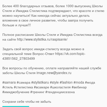
Более 400 благодарных отзывов, более 1000 выпускниц Школы
Стиля и Имиджа Стилистика подтверждают, что красоте и стилю
можно научиться! Как никогда сейчас актуально делать
вложение в свое личное развитие, чтобы завтра получить
больше и лучше!!!
Полное расписание Школы Стиля и Имиджа Стилистика всегда
на сайте http://www.stylistika.ru/raspisanie/
Задать свой вопрос имидж-стилисту всегда можно в
специальной теме Вопрос-Ответ https://vk.com/topic-
43851562_27803499
Все вопросы по обучению, оплате направляйте нашей службе
заботы Школы Стиля
image.new@yandex.ru
#samara #самара #stylistikaru #style #fashion #moda #мода
#стиль #стилистика #всамаре #школастиля #вебинар
#имиджобучение #тренинг #тенденциисезона
Сохрани себе чтобы не забыть