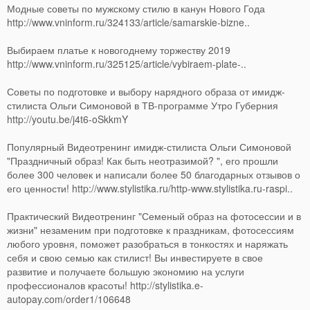
Модные советы по мужскому стилю в канун Нового Года
http://www.vninform.ru/324133/article/samarskie-bizne..
Выбираем платье к новогоднему торжеству 2019
http://www.vninform.ru/325125/article/vybiraem-plate-..
Советы по подготовке и выбору нарядного образа от имидж-
стилиста Ольги Симоновой в ТВ-программе Утро Губерния
http://youtu.be/j4t6-oSkkmY
Популярный Видеотренинг имидж-стилиста Ольги Симоновой
"Праздничный образ! Как быть неотразимой? ", его прошли
более 300 человек и написали более 50 благодарных отзывов о
его ценности! http://www.stylistika.ru/http-www.stylistika.ru-raspi..
Практический Видеотренинг "Семеный образ на фотосессии и в
жизни" незаменим при подготовке к праздникам, фотосессиям
любого уровня, поможет разобраться в тонкостях и наряжать
себя и свою семью как стилист! Вы инвестируете в свое
развитие и получаете большую экономию на услуги
профессионалов красоты! http://stylistika.e-
autopay.com/order1/106648