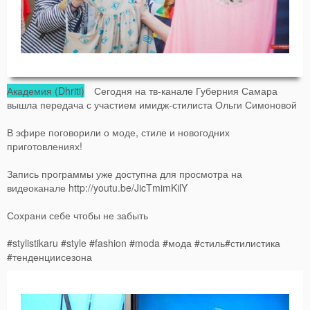
Академия (Dhriti)
Сегодня на тв-канале Губерния Самара
вышла передача с участием имидж-стилиста Ольги Симоновой
В эфире поговорили о моде, стиле и новогодних
приготовлениях!
Запись программы уже доступна для просмотра на
видеоканале http://youtu.be/JicTmimKilY
Сохрани себе чтобы не забыть
#stylistikaru #style #fashion #moda #мода #стиль#стилистика
#тенденциисезона