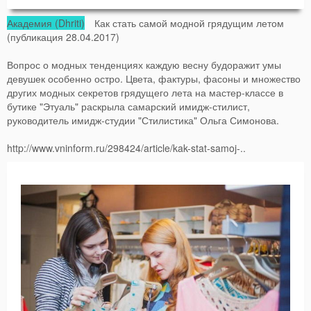
Академия (Dhriti)
Как стать самой модной грядущим летом
(публикация 28.04.2017)
Вопрос о модных тенденциях каждую весну будоражит умы
девушек особенно остро. Цвета, фактуры, фасоны и множество
других модных секретов грядущего лета на мастер-классе в
бутике "Этуаль" раскрыла самарский имидж-стилист,
руководитель имидж-студии "Стилистика" Ольга Симонова.
http://www.vninform.ru/298424/article/kak-stat-samoj-..