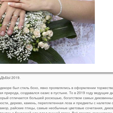
ЬБЫ 2019.
декоре был стиль бохо, явно проявлялись в оформлении торжеств
ая природа, создавался оазис в пустыне. То в 2019 году ведущие 
оторый отличается большей роскошью, богатством самых диковинны
ности, дерево, камень, переплетенная лоза и предметы с налетом 
мрамор, райские птицы, самые необычные цветовые сочетания, дик
антин с бахрамой или плед ручной вязки. Всё просто: смешиваем 