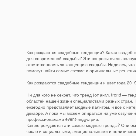
Как рождаются свадебные тенденции? Какая свадебна
для современной свадьбы? Эти вопросы очень волнуют
ответственность за концепцию свадьбы. Надеюсь, что 
помогут найти самые свежие и оригинальные решения
Как рождаются свадебные тенденции и цвет года 201
Ни для кого не секрет, что тренд (от англ. trend — 
областей нашей жизни специалистами разных стран. Н
ежегодно представляет модные палитры, и все с нетер
декабре. А пока мы можем опираться на уже озвуче
профессионалами event-индустрии.
Как же рождаются эти самые модные тренды? Они осн
числе и социальными, эмоциональными и политичес