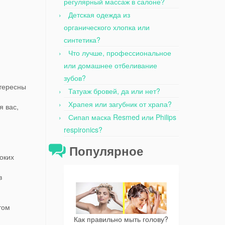
регулярный массаж в салоне?
Детская одежда из
органического хлопка или
синтетика?
Что лучше, профессиональное
или домашнее отбеливание
зубов?
нтересны
Татуаж бровей, да или нет?
Храпея или загубник от храпа?
я вас,
Сипап маска Resmed или Philips
respironics?
Популярное
роких
в
том
Как правильно мыть голову?