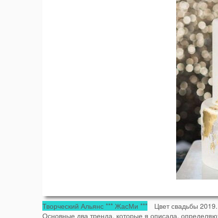
Творческий Альянс *** ЖасМи ***
Цвет свадьбы 2019.
Основные два тренда, которые я описала, определяют