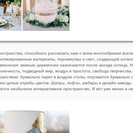
остранства, способного рассказать нам о всем многообразии всел
еталлизированные материалы, перламутры и свет, создающий иллю
зменения: важные церемонии назначаются после захода солнца. 
конечность, подводный мир, воздух и простота, свобода творчества.
нством: буквально парят в воздухе столы, опускается буквально 
олок целые клумбы цветов. Шатры, лофты, амбары и дизайн-заводы
ется необычное интерактивное пространство. И вот уже жених и н