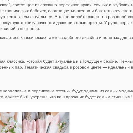
ское", состоящее из сложных переливов ярких, сочных и глубоких т
с тропических бабочек, сложноцветье океана и богатство зеленого
уоттенков, тем актуальнее. А также делайте акцент на разноообра
оскутную технику пэчворк и даже животные принты. У руля: серые 
и синий в цвет ночи.
ваетесь классических гамм свадебного дизайна и понятых для ва
ая классика, которая будет актуальна и в грядущем сезоне. Нежны
оенных пар. Тематическая свадьба в розовом цвете — идеальный 
 коралловые и персиковые оттенки будут одними из самых модных
 то можете быть уверены, что ваш праздник будет самым стильным!