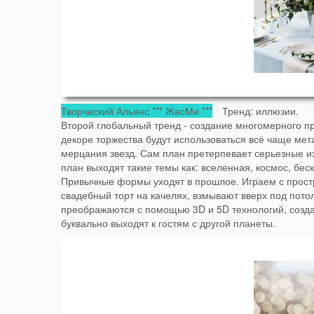
Творческий Альянс *** ЖасМи ***
Тренд: иллюзии.
Второй глобальный тренд - создание многомерного пр
декоре торжества будут использоваться всё чаще м
мерцания звезд. Сам план претерпевает серьезные и
план выходят такие темы как: вселенная, космос, бес
Привычные формы уходят в прошлое. Играем с простра
свадебный торт на качелях, взмывают вверх под пот
преображаются с помощью 3D и 5D технологий, созда
буквально выходят к гостям с другой планеты.