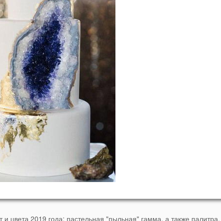
 и цвета 2019 года: пастельная "пыльная" гамма, а также палитра,