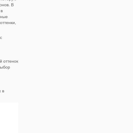
онов. В
 в
зные
оттенки,
с
й оттенок
выбор
 в