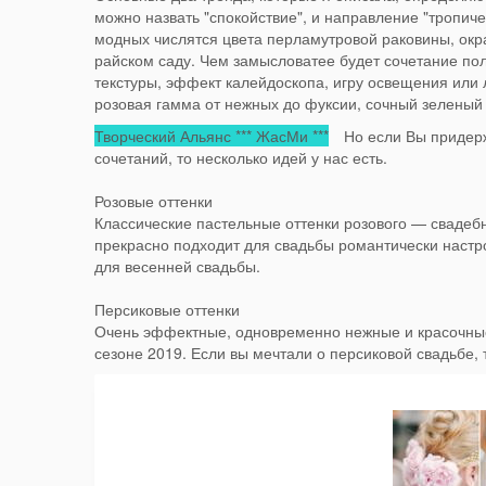
можно назвать "спокойствие", и направление "тропиче
модных числятся цвета перламутровой раковины, окра
райском саду. Чем замысловатее будет сочетание пол
текстуры, эффект калейдоскопа, игру освещения или л
розовая гамма от нежных до фуксии, сочный зеленый 
Творческий Альянс *** ЖасМи ***
Но если Вы придержи
сочетаний, то несколько идей у нас есть.
Розовые оттенки
Классические пастельные оттенки розового — свадебн
прекрасно подходит для свадьбы романтически настр
для весенней свадьбы.
Персиковые оттенки
Очень эффектные, одновременно нежные и красочные
сезоне 2019. Если вы мечтали о персиковой свадьбе,