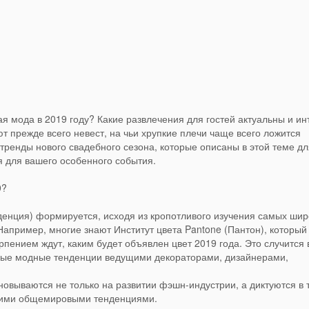
я мода в 2019 году? Какие развлечения для гостей актуальны и и
 прежде всего невест, на чьи хрупкие плечи чаще всего ложится
тренды нового свадебного сезона, которые описаны в этой теме дл
 для вашего особенного события.
9?
тенденция) формируется, исходя из кропотливого изучения самых ши
апример, многие знают Институт цвета Pantone (Пантон), который
пением ждут, каким будет объявлен цвет 2019 года. Это случится 
нные модные тенденции ведущими декораторами, дизайнерами,
овываются не только на развитии фэшн-индустрии, а диктуются в 
кими общемировыми тенденциями.