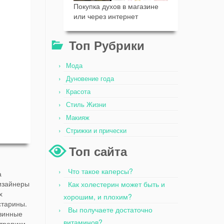
Покупка духов в магазине
или через интернет
Топ Рубрики
Мода
Дуновение года
Красота
Стиль Жизни
Макияж
Стрижки и прически
Топ сайта
Что такое каперсы?
а
дизайнеры
Как холестерин может быть и
х
хорошим, и плохим?
старины.
Вы получаете достаточно
овинные
витаминов?
тропики