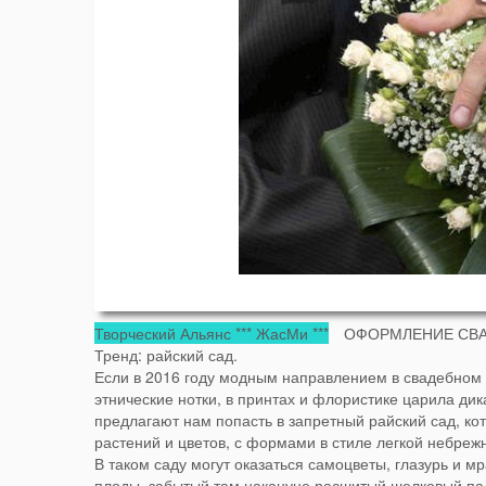
Творческий Альянс *** ЖасМи ***
ОФОРМЛЕНИЕ СВАД
Тренд: райский сад.
Если в 2016 году модным направлением в свадебном 
этнические нотки, в принтах и флористике царила дик
предлагают нам попасть в запретный райский сад, к
растений и цветов, с формами в стиле легкой небреж
В таком саду могут оказаться самоцветы, глазурь и 
плоды, забытый там накануне расшитый шелковый пал