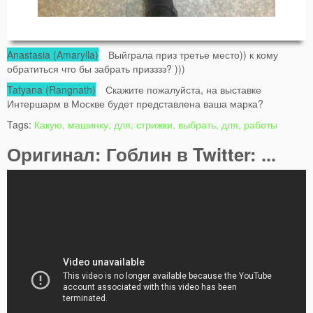
Anastasia (Amarylla)
Выйграла приз третье место)) к кому
обратиться что бы забрать призззз? )))
Tatyana (Rangnath)
Скажите пожалуйста, на выставке
Интершарм в Москве будет представлена ваша марка?
Tags:
Какую, машинку, для, стрижки, выбрать, для, работы
Оригинал: Гоблин в Twitter: ...