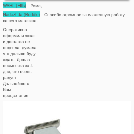
WAHL (Ellis)
Рома,
Nadezhda (Roddie)
Спасибо огромное за слаженную работу
вашего магазина.
Оперативно
оформили заказ
и доставка не
подвела, думала
что дольше буду
ждать. Дошла
посылочка за 4
дня, что очень
радует.
Дальнейшего
Вам
процветания.