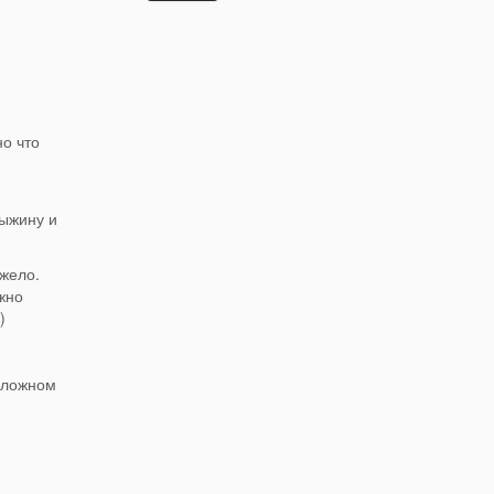
но что
рыжину и
яжело.
жно
)
 сложном