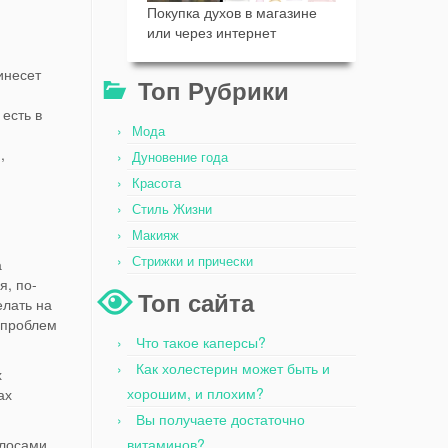
Покупка духов в магазине
или через интернет
инесет
Топ Рубрики
 есть в
Мода
,
Дуновение года
Красота
Стиль Жизни
Макияж
Стрижки и прически
а
я, по-
Топ сайта
елать на
 проблем
Что такое каперсы?
Как холестерин может быть и
х
хорошим, и плохим?
ах
Вы получаете достаточно
лосами.
витаминов?