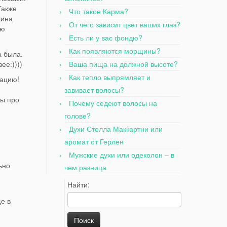
Также
Что такое Карма?
лина
От чего зависит цвет ваших глаз?
ую
Есть ли у вас фондю?
Как появляются морщины?
а была.
ее:))))
Ваша пища на должной высоте?
Как тепло выпрямляет и
дацию!
завивает волосы?
ты про
Почему седеют волосы на
голове?
Духи Стелла Маккартни или
аромат от Герлен
Мужские духи или одеколон – в
ьно
чем разница
Найти:
е в