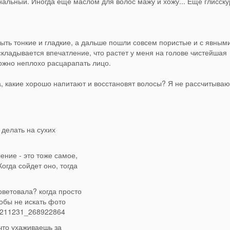
альный. Иногда еще маслом для волос мажу и хожу... Еще глисск
быть тонкие и гладкие, а дальше пошли совсем пористые и с явным
складывается впечатление, что растет у меня на голове чистейшая
ожно неплохо расцарапать лицо.
а, какие хорошо напитают и восстановят волосы? Я не рассчитываю
 делать на сухих
ние - это тоже самое,
огда сойдет оно, тогда
ветовала? когда просто
тобы не искать фото
10211231_268922864
то ухаживаешь за