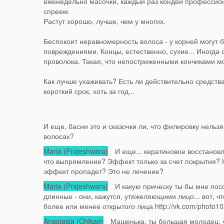
еженедельно масочки, каждый раз кондей профессион
спреем.
Растут хорошо, лучше, чем у многих.
Беспокоит неравномерность волоса - у корней могут 
повреждениями. Концы, естественно, сухие... Иногда 
проволока. Такая, что непостриженными кончиками м
Как лучше ухаживать? Есть ли действительно средств
короткий срок, хоть за год...
И еще, басни это и сказочки ли, что филировку нельзя
волосах?
Maria (Prajeshwara)
И еще... кератиновое восстановле
что выпрямление? Эффект только за счет покрытия? К
эффект пропадет? Это не лечение?
Maria (Prajeshwara)
И какую прическу ты бы мне посо
длинные - они, кажутся, утяжеляющими лицо... вот, ч
более или менее открытого лица http://vk.com/photo
Anastasia (Chikae)
Машенька, ты большая молодец, ч