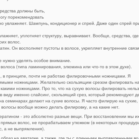
средства должны быть,
могу порекомендовать
но увлажняет. Шампунь, кондиционер и спрей. Даже один спрей пр
лажняет, уплотняет структуру, выравнивает. Вообще, средства, где
оих волос.
ратин. Он восполняет пустоты в волосе, укрепляет внутренние связи
е нужно уделять особое внимание.
 волоса (типа ламинирования, элюмина или что-то в этом духе).
, в принципе, почти не работаю филировочными ножницами. Я
рямыми ножницами. Желательно скользящим срезом филировать н
 какими ножницами. Про то, что на сухую волосы филировать нельз
в виду именно слайсинг, скользящий срез, который рекомендуют д
на семинарах делают на сухие волосы. Я часто филирую на сухие,
ие волосы вообще можно делать филировку, а на какие нет.
атином - это абсолютно разные вещи. При восстановлении мы и
прямых волос, не прорабатываем утюжком (в некоторых процедур
с, а не выпрямления).
образ на аватарке, а также, где ты с длинными выпрямленными во