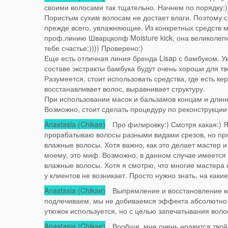
своими волосами так тщательно. Начнем по порядку:)
Пористым сухим волосам не достает влаги. Поэтому 
прежде всего, увлажняющие. Из конкретных средств 
проф.линию Шварцкопф Moisture kick, она великолеп
тебе счастье:)))) Проверено:)
Еще есть отличная линия бренда Lisap с бамбуком. Ув
составе экстракты бамбука будут очень хороши для тв
Разумеется, стоит использовать средства, где есть ке
восстанавливает волос, выравнивает структуру.
При использовании масок и бальзамов концам и длин
Возможно, стоит сделать процедуру по реконструкции
Anastasia (Chikae)
Про филировку:) Смотря какая:) Я
прорабатываю волосы разными видами срезов, но п
влажные волосы. Хотя важно, как это делает мастер и
моему, это миф. Возможно, в данном случае имеется 
влажные волосы. Хотя я смотрю, что многие мастера 
у клиентов не возникает. Просто нужно знать, на как
Anastasia (Chikae)
Выпрямление и восстановление кер
подлечиваем, мы не добиваемся эффекта абсолютно 
утюжок используется, но с целью запечатывания воло
Anastasia (Chikae)
Вообще, мне очень нравится твой 