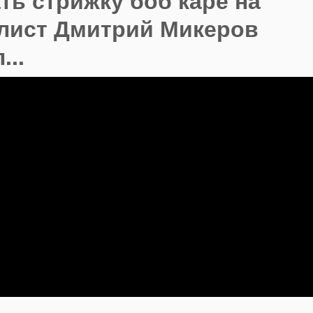
ть стрижку боб каре на
илист Дмитрий Микеров
...