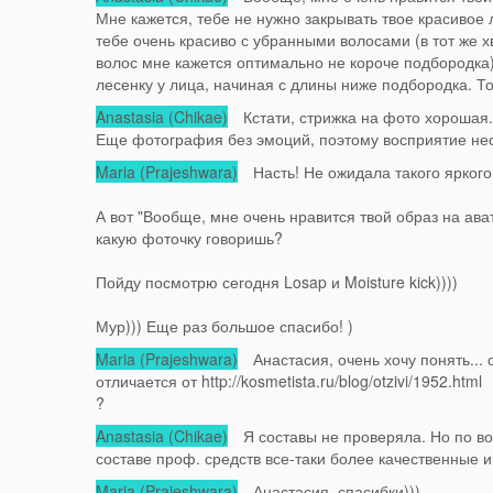
Мне кажется, тебе не нужно закрывать твое красивое 
тебе очень красиво с убранными волосами (в тот же х
волос мне кажется оптимально не короче подбородка)
лесенку у лица, начиная с длины ниже подбородка. То
Anastasia (Chikae)
Кстати, стрижка на фото хорошая. 
Еще фотография без эмоций, поэтому восприятие неско
Maria (Prajeshwara)
Насть! Не ожидала такого яркого 
А вот "Вообще, мне очень нравится твой образ на ава
какую фоточку говоришь?
Пойду посмотрю сегодня Losap и Moisture kick))))
Мур))) Еще раз большое спасибо! )
Maria (Prajeshwara)
Анастасия, очень хочу понять... сп
отличается от http://kosmetista.ru/blog/otzivi/1952.html
?
Anastasia (Chikae)
Я составы не проверяла. Но по во
составе проф. средств все-таки более качественные 
Maria (Prajeshwara)
Анастасия, спасибки)))