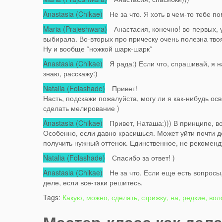
Anastasia (Chikae)
Не за что. Я хоть в чем-то тебе пом
Maria (Prajeshwara)
Анастасия, конечно! во-первых, у 
выбирала. Во-вторых про прическу очень полезна тво
Ну и вообще *ножкой шарк-шарк*
Anastasia (Chikae)
Я рада:) Если что, спрашивай, я н
знаю, расскажу:)
Natalia (Folashade)
Привет!
Насть, подскажи пожалуйста, могу ли я как-нибудь о
сделать мелирование )
Anastasia (Chikae)
Привет, Наташа:))) В принципе, во
Особенно, если давно красишься. Может уйти почти д
получить нужный оттенок. Единственное, не рекоменд
Natalia (Folashade)
Спасибо за ответ! )
Anastasia (Chikae)
Не за что. Если еще есть вопросы,
деле, если все-таки решитесь.
Tags:
Какую, можно, сделать, стрижку, на, редкие, во