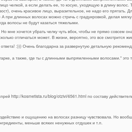
лицо челкой, а если делать ее, то косую, уходящую в длину волос. 
вост), очень красивое лицо, выразительное, не надо его прятать. Д
 А при длинных волосах можно стричь с градуировкой, делая мягк
гда волосы не будут казаться тяжелыми.
Но мне хочется убрать челку чуть вбок, чтобы не прямо совсем он
лько отличаться может. В жизни, вероятно, это все смотрится жив
ответа! :))) Очень благодарна за развернутую детальную рекомен
тарке, а также, где ты с длинными выпрямленными волосами." это 
рей http://kosmetista.ru/blog/otzivi/6561.html по составу действител
здействию и ощущению на волосах разницу чувствовала. Но вообщ
ингредиенты, меньше всяких ненужных отдушек и т.п.