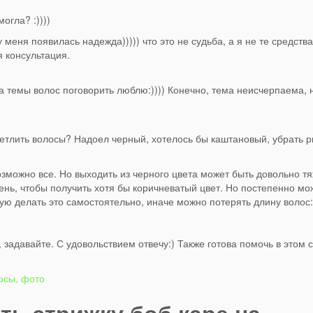
огла? :))))
меня появилась надежда))))) что это не судьба, а я не те средства
я консультация.
а темы волос поговорить люблю:)))) Конечно, тема неисчерпаема, 
светлить волосы? Надоел черный, хотелось бы каштановый, убрать 
зможно все. Но выходить из черного цвета может быть довольно т
ень, чтобы получить хотя бы коричневатый цвет. Но постепенно мо
ую делать это самостоятельно, иначе можно потерять длину волос:
 задавайте. С удовольствием отвечу:) Также готова помочь в этом
лосы, фото