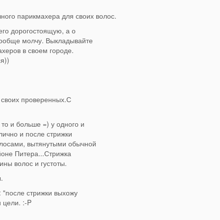
чного парикмахера для своих волос.
его дорогостоящую, а о
вообще молчу. Выкладывайте
херов в своем городе.
я))
своих проверенных.С
то и больше =) у одного и
лично и после стрижки
олосами, вытянутыми обычной
йоне Питера...Стрижка
ины волос и густоты.
.
"после стрижки выхожу
 цели. :-P