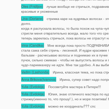
Oles (Fridtjov)
лучше вообще не стричься, подравнивать
красивые и ухоженные
Lina (Doriane)
стрижка каре на кудрявых волосах - это
долго.
когда я распускала волосы, то была похож на чупа-чуп
стригли меня отвратительно всегда. мало того что срез
теперь зареклась стричься, пока волосы не отрастут н
Irina (Candika)
Мне всегда пока просто ПОДРАВНИВАЛИ,
стала сама себя стричь - лесенкой. И кудри красивее т
бальзам - расчесываю волосы и поднимаю их в пучке в
пучок, сильно сжимаю - чтобы не выпустить волосы и 
чудо-парикмахеру не идти. Мне так удобно. А вы выби
Vadim (Lashonda)
Ирина, классная тема, но пока ст
Anna Brikova(Ivanova)
Ирина, супер совет надо попроб
Yulia (Evdokija)
Посоветуйте мастера в Питере!!!
Yulia (Evdokija)
Юлия, знаю отличного мастера по куд
стрижку(именно то, что прошу! ), но и море позитива!
Yulia (Evdokija)
можно ее координаты??? спс