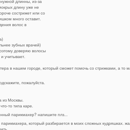
нужной длинны, из-за
мокрых длину уже не
ороче сострижет или со
ишком много оставит.
дения волос в
а)
льнее зубных врачей)
Поэтому доверяю волосы
 и учитывает.
тера в нашем городе, который сможет помочь со стрижками, а то м
одскажите, пожалуйста.
 из Москвы.
что-то типа каре.
енный парикмахер? напишите плз...
е парикмахера, который разбирается в моих сложных кудряшках. жа
ить.