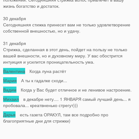
жизнь богатство и достаток.
30 декабря
Сегодняшняя стижка принесет вам не только удовлетворение
собственной внешностью, но и удачу.
31 декабря
Стрижка, сделанная в этот день, пойдет на пользу не только
вашей внешности, но и духовному миру. У вас обострится
интуиция и усилится проницательность ума.
Валентина
Когда луна растёт
Мария
А ты к гадалке сходи...
Вадим
Когда у Вас будет отличное и не ленивое настроение.
Михаил
в декабре нету.... 1 ЯНВАРЯ самый лучший день... я
пробовала... креатвненько стрегут)))
Дарья
есть газета ОРАКУЛ, там все подробно про
благоприятные дни для стрижки)