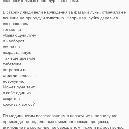
оздоровительных процедур с волосами.
В старину люди вели наблюдения за фазами луны, отмечали ее
влияние на природу и животных.
Например, рубка деревьев
совершалась
только на
убывающую луну
и наоборот,
сеяли на
возрастающую.
Так еще древние
тибетские
астрологи не
стригли волосы в
новолуние.
Может луна таит
в себе один из
секретов
красивых волос?
По медицинским исследованиям в новолуние и полнолуние
происходят определенные физиологические процессы,
влияющие на состояние человека, в том числе и на рост волос.