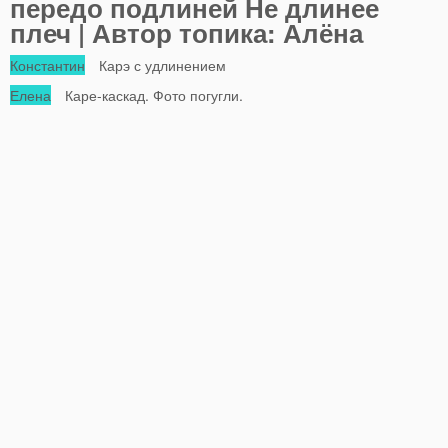
передо подлиней Не длинее
плеч | Автор топика: Алёна
Константин
Карэ с удлинением
Елена
Каре-каскад. Фото погугли.