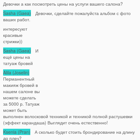
Девочки а как посмотреть цены на услуги вашего салона?
Sasha (Gaea)
Девочки, сделайте пожалуйста альбом с фото
ваших работ.
интересуют
красивые
стрижки))
Sasha (Gaea)
И
ещё цены на
татуаж бровей
Alila (Joselin)
Перманентный
макияж бровей в
нашем салоне вы
можете сделать
за 5000 р. Татуаж
может быть
выполнен волосковой техникой и техникой полной растушевки
(эффект карандаша) Выглядит очень естественно!
Ksenia (Pran)
А сколько будет стоить брондирование на длину
до плеч?