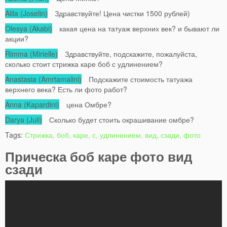
Alila (Joselin)
Здравствуйте! Цена чистки 1500 рублей)
Olesya (Akabi)
какая цена на татуаж верхних век? и бывают ли
акции?
Rimma (Mirielle)
Здравствуйте, подскажите, пожалуйста,
сколько стоит стрижка каре боб с удлинением?
Anastasia (Amrtamalini)
Подскажите стоимость татуажа
верхнего века? Есть ли фото работ?
Anna (Kapardini)
цена Омбре?
Darya (Juli)
Сколько будет стоить окрашивание омбре?
Tags:
Стрижка, боб, каре, с, удлинением, вид, сзади, фото
Прическа боб каре фото вид
сзади