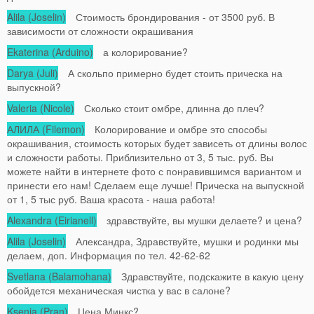
Alila (Joselin)
Стоимость брондирования - от 3500 руб. В
зависимости от сложности окрашивания
Ekaterina (Arduino)
а колорирование?
Darya (Juli)
А скольпо примерно будет стоить прическа на
выпускной?
Valeria (Nicole)
Сколько стоит омбре, длинна до плеч?
АЛИЛА (Filemon)
Колорирование и омбре это способы
окрашивания, стоимость которых будет зависеть от длины волос
и сложности работы. Приблизительно от 3, 5 тыс. руб. Вы
можете найти в интернете фото с понравившимся вариантом и
принести его нам! Сделаем еще лучше! Прическа на выпускной
от 1, 5 тыс руб. Ваша красота - наша работа!
Alexandra (Eirianell)
здравствуйте, вы мушки делаете? и цена?
Alila (Joselin)
Александра, Здравствуйте, мушки и родинки мы
делаем, доп. Информация по тел. 42-62-62
Svetlana (Balamohana)
Здравствуйте, подскажите в какую цену
обойдется механическая чистка у вас в салоне?
Ksenia (Pran)
Цена Минкс?