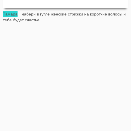
Тамара
набери в гугле женские стрижки на короткие волосы и
тебе будет счастье