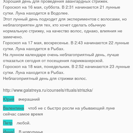
Хороший день для проведения авангардных стрижек.
Гороскоп на 16 мая, суббота. В 2:31 начинаются 21 лунные
сутки. Луна находится в Водолее.
Этот лунный день подходит для экспериментов с волосами, но
неблагоприятен для тех, кто хочет сделать обычную
нормальную стрижку, на качество волос, однако, влияния не
замечено.
Гороскоп на 17 мая, воскресенье. В 2:43 начинаются 22 лунные
сутки. Луна находится в Рыбах.
На лунном календаре очень неблагоприятный день, лучше
отказаться сегодня от посещения парикмахерской.
Гороскоп на 18 мая, понедельник. В 2:52 начинаются 23 лунные
сутки. Луна находится в Рыбах.
Неблагоприятный день для стрижки волос.
http://www.galatreya.ru/counsels/rituals/striszka/
Юрий
вчерашний
Валентина
чтоб не с быстро росли на убывающей луне
сейчас самое время
Петр
любой.
Инна)
В новолунье