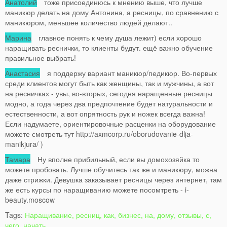
Анатолий
тоже присоединюсь к мнению выше, что лучше
маникюр делать на дому Антонина, а ресницы, по сравнению с
маникюром, меньшее количество людей делают..
Марина
главное понять к чему душа лежит) если хорошо
наращивать реснички, то клиенты будут. ещё важно обучение
правильное выбрать!
Анастасия
я поддержу вариант маникюр/педикюр. Во-первых
среди клиентов могут быть как женщины, так и мужчины, а вот
на ресничках - увы, во-вторых, сегодня наращенные ресницы
модно, а года через два предпочтение будет натуральности и
естественности, а вот опрятность рук и ножек всегда важна!
Если надумаете, ориентировочные расценки на оборудование
можете смотреть тут http://axmcorp.ru/oborudovanie-dlja-
manikjura/ )
Тамара
Ну вполне прибильный, если вы домохозяйка то
можете пробовать. Лучше обучитесь так же и маникюру, можна
даже стрижки. Девушка заказывает ресницы через интернет, там
же есть курсы по наращиванию можете посомтреть - i-
beauty.moscow
Tags:
Наращивание, ресниц, как, бизнес, на, дому, отзывы, с,
чего, начать