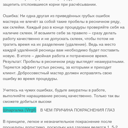
зацепить отслоившиеся корни при расчёсывании.
Ошибка: Ни одна другая из приведённых грубых ошибок
мастера не влечёт за собой такие пробелы в ресничном ряду,
как склейки. Каждый раз в конце процедуры проверяйте себя на
наличие склеек. И возьмите себе за правило – сразу делать
работу качественно и не допускать склеек, чтобы потом не
тратить время на их разделение (удаление). Ведь на место
каждой удалённой ресницы вам необходимо будет поставить
новую. В итоге – двойная работа и потраченное время.
Результат: Пробелы в ресничном ряду выглядят неаккуратными.
Теряется эффект густых ресниц, за которыми и приходит
клиент. Добросовестный мастер должен исправлять свою
ошибку во время процедуры.
Учитесь на чужих ошибках, будьте аккуратны в работе,
выполняйте наращивание ресниц качественно. Только так вы
сможете добиться высоки
Шпаргалка (Virgil)
В ЧЕМ ПРИЧИНА ПОКРАСНЕНИЯ ГЛАЗ
В принципе, легкое и незначительное покраснение после
процедуры допустимо, поскольку над глазами ведется 1, 5-2