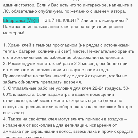
администратор. Если у Вас есть что то интересное, напишите в
ЛС, обязательно опубликуем, по желанию с именем автора.
Шпаргалка (Virgil)
КЛЕЙ НЕ КЛЕИТ? Или опять испортился?
Памятка по использованию клея для наращивания ресниц
мастерам!
1. Храни клей в темном прохладном (не рядом с источниками
тепла - батарея, солнечный свет) месте. Нежелательно хранить
его в холодильнике во избежание образования конденсата.
2. Рекомендуем менять клей раз в 2-3 месяца, особенно при
интенсивном использовании и в жаркое время года.
Приклеивайте на тюбик наклейку с датой открытия, чтобы не
забыть обновлять препараты вовремя.
3. Оптимальные рабочие условия для клея 22-24 градуса, 50-
60% влажности. Если параметры в вашем помещении
отличаются, клей может менять скорость сцепки (долго не
сохнуть на ресницах или наоборот капля клея слишком быстро
высыхает).
4. Так же на свойства клея могут влиять примеси в воздухе –
испарения от воскоплава для депиляции, испарения от
аммиака при окрашивании волос, взвесь лака и прочих средств
для волос в воздухе.