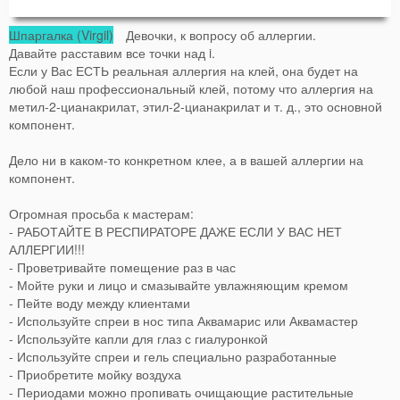
Шпаргалка (Virgil)
Девочки, к вопросу об аллергии.
Давайте расставим все точки над i.
Если у Вас ЕСТЬ реальная аллергия на клей, она будет на
любой наш профессиональный клей, потому что аллергия на
метил-2-цианакрилат, этил-2-цианакрилат и т. д., это основной
компонент.
Дело ни в каком-то конкретном клее, а в вашей аллергии на
компонент.
Огромная просьба к мастерам:
- РАБОТАЙТЕ В РЕСПИРАТОРЕ ДАЖЕ ЕСЛИ У ВАС НЕТ
АЛЛЕРГИИ!!!
- Проветривайте помещение раз в час
- Мойте руки и лицо и смазывайте увлажняющим кремом
- Пейте воду между клиентами
- Используйте спреи в нос типа Аквамарис или Аквамастер
- Используйте капли для глаз с гиалуронкой
- Используйте спреи и гель специально разработанные
- Приобретите мойку воздуха
- Периодами можно пропивать очищающие растительные