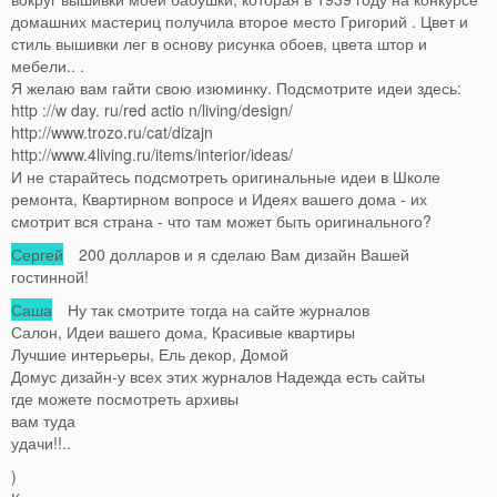
домашних мастериц получила второе место Григорий . Цвет и
стиль вышивки лег в основу рисунка обоев, цвета штор и
мебели.. .
Я желаю вам гайти свою изюминку. Подсмотрите идеи здесь:
http ://w day. ru/red actio n/living/design/
http://www.trozo.ru/cat/dizajn
http://www.4living.ru/items/interior/ideas/
И не старайтесь подсмотреть оригинальные идеи в Школе
ремонта, Квартирном вопросе и Идеях вашего дома - их
смотрит вся страна - что там может быть оригинального?
Сергей
200 долларов и я сделаю Вам дизайн Вашей
гостинной!
Саша
Ну так смотрите тогда на сайте журналов
Салон, Идеи вашего дома, Красивые квартиры
Лучшие интерьеры, Ель декор, Домой
Домус дизайн-у всех этих журналов Надежда есть сайты
где можете посмотреть архивы
вам туда
удачи!!..
)