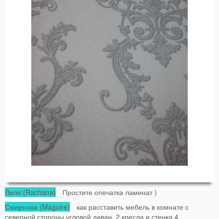
Лиля (Rachana)
Простите опечатка ламинат )
Смирнова (Maguire)
как расставить мебель в комнате с
северной стороны.угловой диван, 2 кресла и стенка 4