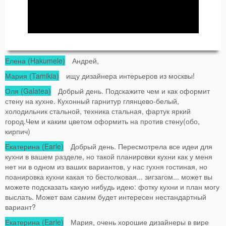
Елена (Hakumele)
Андрей,
Мария (Tamikia)
ищу дизайнера интерьеров из москвы!
Оля (Galatea)
Добрый день. Подскажите чем и как оформит
стену на кухне. Кухонный гарнитур глянцево-белый,
холодильник стальной, техника стальная, фартук яркий
город.Чем и каким цветом оформить на против стену(обо,
кирпич)
Екатерина (Earle)
Добрый день. Пересмотрела все идеи для
кухни в вашем разделе, но такой планировки кухни как у меня
нет ни в одном из ваших вариантов, у нас гухня гостиная, но
поанировка кухни какая то бестолковая... зигзагом... может вы
можете подсказать какую нибудь идею: фотку кухни и план могу
выслать. Может вам самим будет интересен нестандартный
вариант?
Екатерина (Earle)
Мария, очень хорошие дизайнеры в вире