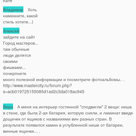
Катя
Владимир
Хоть
намекните, какой
стиль хотите...)
Алексей
зайдите на сайт
Город мастеров...
там обычные
люди делятся
своими
фишками...
почерпнете
много полезной информации и посмотрите фотоальбомы.. .
http://www.mastercity.ru/forum.php?
s=acb019725155085d1ad2c3da018ac945
Вера
А меня на интерьер гостинной "сподвигли" 2 вещи: ниша
в стене, где была 2-ая батарея, которую сняли, и ламинат ввиде
дощечек от ящиков с названиями вин разных стран. В
результате появился камин в углубленной нише от батареи,
винные ящички... .