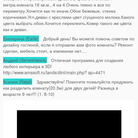
метра.комната 16 кв.м., 4 на 4.Очень темно и все по
периметру.Хочется как то иначе.Обои бежевые, стенка
коричневая.Угл.диван с креслами цвет сгущеного молока.Какого
цвета выбрать обои.Хочется переклеить.Ковер такого же цвета
как и диван.
Екатерина (Earle)
Добрый день! Вы можете помочь советом по
дизайну гостиной, если я отправлю вам фото комнаты? Ремонт
сделан, мебель стоит, а изюминки нет....
Андрей (Seneshwara)
Отличная программа для создания
любого интерьера в 3D!
http://www.amssoft.ru/lands/dint/main.php? ap=4471
Ксения (Rajat)
Здравствуйте! Помогите пожалуйста придумать
как разделить комнату(20.3м) для двух детей! Разница в
возрасте 9 лет!!! (1, 8-10)