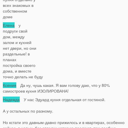
всех знакомых в
собственном
доме
Елена
у
подруги свой
дом, между
залом и кухней
нет двери, но они
раздельные! в
планах
постройка своего
дома, и вместе
точно делать не буду
Ксения
Да ну, чушь какая. Я вам голову даю, что у 80%
самостроев кухня ИЗОЛИРОВАНА!
Надежда
У нас Эдуард кухня отдельная от гостиной.
А у остальных по разному.
Но кстати это давным-давно прижилось и в квартирах, особенно
сейчас, в новых, без отделки которую продают, там вообще