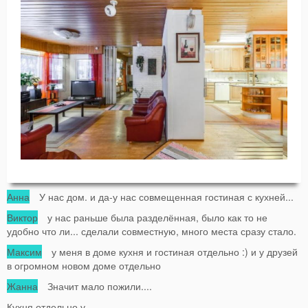
Анна
У нас дом. и да-у нас совмещенная гостиная с кухней...
Виктор
у нас раньше была разделённая, было как то не
удобно что ли... сделали совместную, много места сразу стало.
Максим
у меня в доме кухня и гостиная отдельно :) и у друзей
в огромном новом доме отдельно
Жанна
Значит мало пожили....
Кухня отдельно у