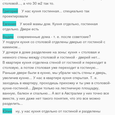
столовой..., а что 30 м2 так то.
Григорий
У нас кухня гостинная... специально так
проектировали
Евгения
У моей мамы дом. Кухня отдельно, гостинная
отдельно. Двери есть
Вадим
современные дома - т. е. после советские?
У подруги кухня со столовой отделены дверью от гостиной с
камином...
У дочери в доме разделение на зоны: кухня + столовая и
немного стены между столовой и гостиной - дверей нет...
В квартире кухня отделена стеной от гостиной и переходит в
столовую, а потом столовая уже переходит в гостиную...
Раньше двери были в кухню, мы убрали часть стены и дверь,
увеличив кухню... У нас в квартире кухня открытая. Т. е.
заходишь в квартиру, проходишь прихожку и ты уже в столовой-
кухне-гостиной... Двери только на лестничную площадку,
ванную, балкон и спальню... А вот в Австралии у них точно все
вместе, у них даже нет такого понятия, что это все можно
разделить...
Юлия
ну, у нас кухня отдельно от гостиной и разделены