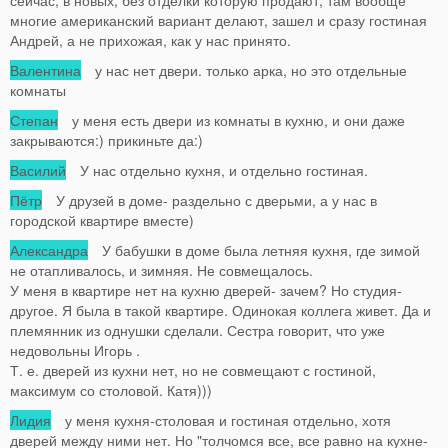
многие американский вариант делают, зашел и сразу гостиная
Андрей, а не прихожая, как у нас принято.
Валентина
у нас нет двери. только арка, но это отдельные
комнаты
Степан
у меня есть двери из комнаты в кухню, и они даже
закрываются:) прикиньте да:)
Василий
У нас отдельно кухня, и отдельно гостиная.
Пётр
У друзей в доме- раздельно с дверьми, а у нас в
городской квартире вместе)
Александра
У бабушки в доме была летняя кухня, где зимой
не отапливалось, и зимняя. Не совмещалось.
У меня в квартире нет на кухню дверей- зачем? Но студия-
другое. Я была в такой квартире. Одинокая коллега живет. Да и
племянник из однушки сделали. Сестра говорит, что уже
недовольны Игорь .
Т. е. дверей из кухни нет, но не совмещают с гостиной,
максимум со столовой. Катя)))
Лидия
у меня кухня-столовая и гостиная отдельно, хотя
дверей между ними нет. Но "толчомся все, все равно на кухне-