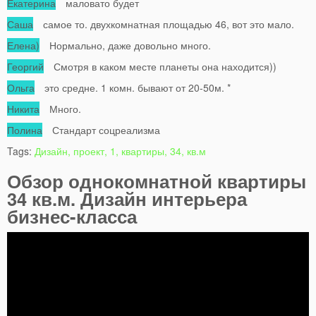
Екатерина
маловато будет
Саша
самое то. двухкомнатная площадью 46, вот это мало.
Елена)
Нормально, даже довольно много.
Георгий
Смотря в каком месте планеты она находится))
Ольга
это средне. 1 комн. бывают от 20-50м. *
Никита
Много.
Полина
Стандарт соцреализма
Tags:
Дизайн, проект, 1, квартиры, 34, кв.м
Обзор однокомнатной квартиры
34 кв.м. Дизайн интерьера
бизнес-класса