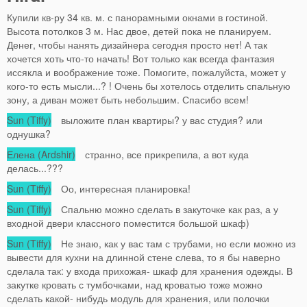
Купили кв-ру 34 кв. м. с панорамными окнами в гостиной.
Высота потолков 3 м. Нас двое, детей пока не планируем.
Денег, чтобы нанять дизайнера сегодня просто нет! А так
хочется хоть что-то начать! Вот только как всегда фантазия
иссякла и воображение тоже. Помогите, пожалуйста, может у
кого-то есть мысли...? ! Очень бы хотелось отделить спальную
зону, а диван может быть небольшим. Спасибо всем!
Sun (Tiffy)
выложите план квартиры? у вас студия? или
однушка?
Елена (Ardshir)
странно, все прикрепила, а вот куда
делась...???
Sun (Tiffy)
Оо, интересная планировка!
Sun (Tiffy)
Спальню можно сделать в закуточке как раз, а у
входной двери классного поместится большой шкаф)
Sun (Tiffy)
Не знаю, как у вас там с трубами, но если можно из
вывести для кухни на длинной стене слева, то я бы наверно
сделала так: у входа прихожая- шкаф для хранения одежды. В
закутке кровать с тумбочками, над кроватью тоже можно
сделать какой- нибудь модуль для хранения, или полочки