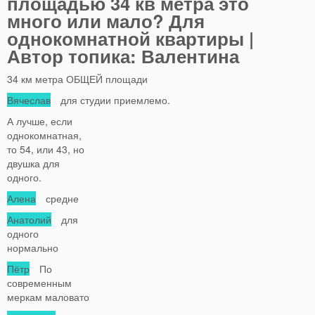
площадью 34 кв метра это
много или мало? Для
однокомнатной квартиры |
Автор топика: Валентина
34 км метра ОБЩЕЙ площади
Вячеслав
для студии приемлемо.
А лучше, если
однокомнатная,
то 54, или 43, но
двушка для
одного.
Алена
средне
Анатолий
для
одного
нормально
Пётр
По
современным
меркам маловато