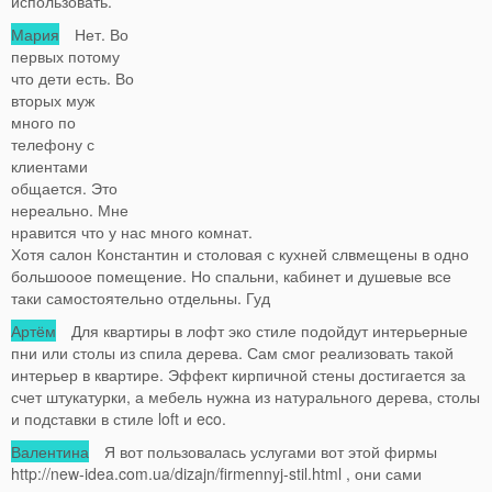
использовать.
Мария
Нет. Во
первых потому
что дети есть. Во
вторых муж
много по
телефону с
клиентами
общается. Это
нереально. Мне
нравится что у нас много комнат.
Хотя салон Константин и столовая с кухней слвмещены в одно
большооое помещение. Но спальни, кабинет и душевые все
таки самостоятельно отдельны. Гуд
Артём
Для квартиры в лофт эко стиле подойдут интерьерные
пни или столы из спила дерева. Сам смог реализовать такой
интерьер в квартире. Эффект кирпичной стены достигается за
счет штукатурки, а мебель нужна из натурального дерева, столы
и подставки в стиле loft и eco.
Валентина
Я вот пользовалась услугами вот этой фирмы
http://new-idea.com.ua/dizajn/firmennyj-stil.html , они сами