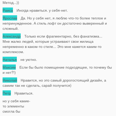
Метод...))
Раиса
Иногда нравиться. у себя-нет.
Ярослав
Да. Но у себя нет, я люблю что-то более теплое и
непринужденное. А стиль лофт он достаточно выверенный и
сложный.
Александр
Только если фрагментарно, без фанатизма...
Мне жалко людей, которые устраивают свои жилища
непременно в каком-то стиле... Это мне кажется каким-то
комплексом.
Наталья
не уютно.
Максим
Если бы было помещение подходящее, то почему бы
и нет?!)
Николай
Нравится, но это самый дорогостоящий дизайн, а
самим так не сделать, сарай получится)
Петр
Нравиться.
но у себя какие-
то элементы
смогла бы