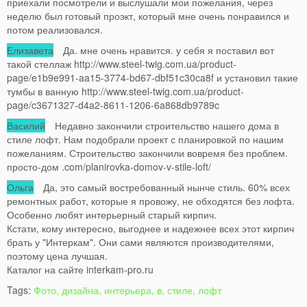
приехали посмотрели и выслушали мои пожелания, через
неделю был готовый проэкт, который мне очень понравился и
потом реализовался.
Елизавета
Да. мне очень нравится. у себя я поставил вот
такой стеллаж http://www.steel-twig.com.ua/product-
page/e1b9e991-aa15-3774-bd67-dbf51c30ca8f и установил такие
тумбы в ванную http://www.steel-twig.com.ua/product-
page/c3671327-d4a2-8611-1206-6a868db9789c
Василий
Недавно закончили строительство нашего дома в
стиле лофт. Нам подобрали проект с планировкой по нашим
пожеланиям. Строительство закончили вовремя без проблем.
просто-дом .com/planirovka-domov-v-stile-loft/
Ольга
Да, это самый востребованный нынче стиль. 60% всех
ремонтных работ, которые я провожу, не обходятся без лофта.
Особенно любят интерьерный старый кирпич.
Кстати, кому интересно, выгоднее и надежнее всех этот кирпич
брать у "Интеркам". Они сами являются производителями,
поэтому цена лучшая.
Каталог на сайте interkam-pro.ru
Tags:
Фото, дизайна, интерьера, в, стиле, лофт