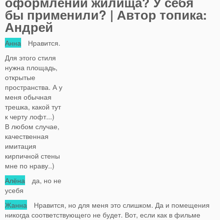
оформлении жилища? У себя
бы применили? | Автор топика:
Андрей
Анна
Нравится.
Для этого стиля
нужна площадь,
открытые
пространства. А у
меня обычная
трешка, какой тут
к черту лофт...)
В любом случае,
качественная
имитация
кирпичной стены
мне по нраву..)
Алёна
да, но не
усебя
Жанна
Нравится, но для меня это слишком. Да и помещения
никогда соответствующего не будет. Вот, если как в фильме