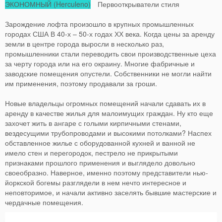
ЭКОНОМНЫЙ (Herculeno)
Первооткрыватели стиля
Зарождение лофта произошло в крупных промышленных
городах США В 40-х – 50-х годах ХХ века. Когда цены за аренду
земли в центре города выросли в несколько раз,
промышленники стали переводить свои производственные цеха
за черту города или на его окраину. Многие фабричные и
заводские помещения опустели. Собственники не могли найти
им применения, поэтому продавали за гроши.
Новые владельцы огромных помещений начали сдавать их в
аренду в качестве жилья для малоимущих граждан. Ну кто еще
захочет жить в ангаре с голыми кирпичными стенами,
вездесущими трубопроводами и высокими потолками? Наспех
обставленное жилье с оборудованной кухней и ванной не
имело стен и перегородок, пестрело не прикрытыми
признаками прошлого применения и выглядело довольно
своеобразно. Наверное, именно поэтому представители нью-
йоркской богемы разглядели в нем нечто интересное и
неповторимое, и начали активно заселять бывшие мастерские и
чердачные помещения.