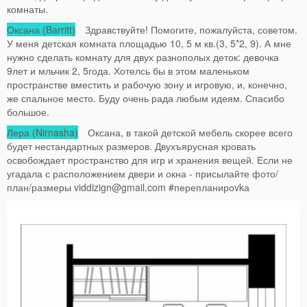
комнаты.
Оксана (Barritt)
Здравствуйте! Помогите, пожалуйста, советом.
У меня детская комната площадью 10, 5 м кв.(3, 5*2, 9). А мне
нужно сделать комнату для двух разнополых деток: девочка
9лет и мльчик 2, 5года. Хотелсь бы в этом маленьком
пространстве вместить и рабочую зону и игровую, и, конечно,
же спальное место. Буду очень рада любым идеям. Спасибо
большое.
Лера (Nirnasha)
Оксана, в такой детской мебель скорее всего
будет нестандартных размеров. Двухъярусная кровать
освобождает пространство для игр и хранения вещей. Если не
угадала с расположением двери и окна - присылайте фото/
план/размеры
viddizign@gmail.com
#перепланироvkа