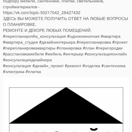
подбору мебели, сантехники, плитки, светильников,
стройматериалов -
https://vk.com/topic-50217042_28427432
ЗДЕСЬ ВЫ МОЖЕТЕ ПОЛУЧИТЬ ОТВЕТ НА ЛЮБЫЕ ВОПРОСЫ
О ПЛАНИРОВКЕ,
РЕМОНТЕ И ДЕКОРЕ ЛЮБЫХ ПОМЕЩЕНИЙ.
#перепланироvkа_консультация #однокомнатная #квартира
#квартира_студия #дизайнинтерьера #перепланировка #проект
#перепланировкаквартиры #планировка #план #перегородки
#расстановкамебели #мебель #интерьер #консультацияонлайн
#консультациядизайнера
#консультация #дизайн_проект #ремонт #отделка #сантехника
#электрика #плитка