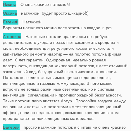
Никита
Очень красиво-натяжной!
Оксана
натяжной, будет просто шикарно!:)
Евгений
Натяжной.
Варианты натяжного можно посмотреть на квадро-к. рф
Антонина
Натяжные потолки практически не требуют
дополнительного ухода и позволяют сэкономить средства и
силы, необходимые для регулярного косметического или
капитального ремонта квартир — на полотно потолка фирма
дает 10 лет гарантии. Однородная, идеально ровная
поверхность, выглядящая как твердый потолок, имеет отличный
законченный вид, безупречный в эстетическом отношении.
Потолок позволяет скрыть имеющиеся водопроводные,
вентиляционные и газовые коммуникации. В него можно
встроить не только различные светильники, но и системы
вентиляции, сигнализации и противопожарной безопасности.
Такие потолки легко чистятся Артур . Прослойка воздуха между
основным и натяжным потолками имеет теплоизоляционный
эффект, если он недостаточен, возможно крепление в этом
пространстве теплоизоляционных материалов.
Валерия
просто натяжной потолок я считаю не очень красиво