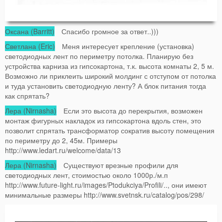
Оксана (Barritt)
Спасибо громное за ответ..)))
Светлана (Eric)
Меня интересует крепление (установка)
светодиодных лент по периметру потолка. Планирую без
устройства карниза из гипсокартона, т.к. высота комнаты 2, 5 м.
Возможно ли приклеить широкий молдинг с отступом от потолка
и туда установить светодиодную ленту? А блок питания тогда
как спрятать?
Лера (Nirnasha)
Если это высота до перекрытия, возможен
монтаж фигурных накладок из гипсокартона вдоль стен, это
позволит спрятать трансформатор сократив высоту помещения
по периметру до 2, 45м. Примеры
http://www.ledart.ru/welcome/data/13
Лера (Nirnasha)
Существуют врезные профили для
светодиодных лент, стоимостью около 1000р./м.п
http://www.future-light.ru/images/Ptodukciya/Profili/.., они имеют
минимальные размеры http://www.svetnsk.ru/catalog/pos/298/