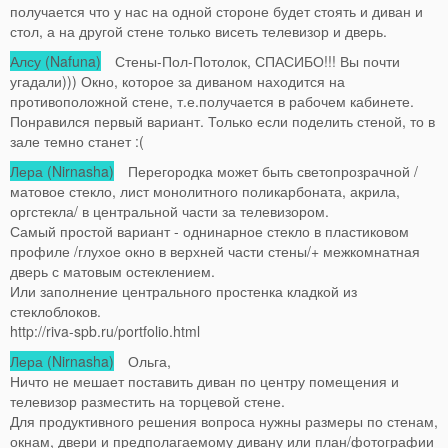
получается что у нас на одной стороне будет стоять и диван и
стол, а на другой стене только висеть телевизор и дверь.
Алсу (Nafuna)
Стены-Пол-Потолок, СПАСИБО!!! Вы почти
угадали))) Окно, которое за диваном находится на
противоположной стене, т.е.получается в рабочем кабинете.
Понравился первый вариант. Только если поделить стеной, то в
зале темно станет :(
Лера (Nirnasha)
Перегородка может быть светопрозрачной /
матовое стекло, лист монолитного поликарбоната, акрила,
оргстекла/ в центральной части за телевизором.
Самый простой вариант - однинарное стекло в пластиковом
профиле /глухое окно в верхней части стены/+ межкомнатная
дверь с матовым остеклением.
Или заполнение центрального простенка кладкой из
стеклоблоков.
http://riva-spb.ru/portfolio.html
Лера (Nirnasha)
Ольга,
Ничто не мешает поставить диван по центру помещения и
телевизор разместить на торцевой стене.
Для продуктивного решения вопроса нужны размеры по стенам,
окнам, двери и предполагаемому дивану или план/фотографии