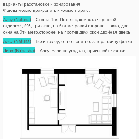
варианты расстановки и зонирования.
Файлы можно прикрепить к комментарию.
Алсу (Nafuna)
Стены-Пол-Потолок, комната черновой
отделкой, 9*6, три окна, на 6ти метровой стороне 1 окно, два
окна на 9ти метр.стороне, на против двух окон двойная дверь.
Алсу (Nafuna)
Если так будет не понятно, завтра скину фотки
Лера (Nirnasha)
Алсу, если не угадала, присылайте фотки