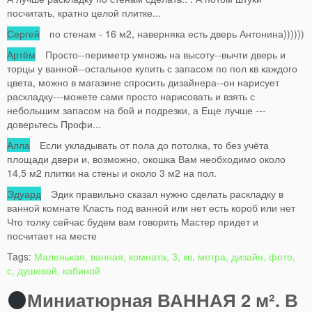
посчитать, кратно целой плитке...
Сергей
по стенам - 16 м2, наверняка есть дверь Антонина))))))
Артём
Просто--периметр умножь на высоту--вычти дверь и
торцы у ванной--остальное купить с запасом по пол кв каждого
цвета, можно в магазине спросить дизайнера--он нарисует
раскладку---можете сами просто нарисовать и взять с
небольшим запасом на бой и подрезки, а Еще лучше ---
доверьтесь Профи...
Алла
Если укладывать от пола до потолка, то без учёта
площади двери и, возможно, окошка Вам необходимо около
14,5 м2 плитки на стены и около 3 м2 на пол.
Эдуард
Эдик правильно сказал нужно сделать раскладку в
ванной комнате Класть под ванной или нет есть короб или нет
Что толку сейчас будем вам говорить Мастер придет и
посчитает на месте
Tags:
Маленькая, ванная, комната, 3, кв, метра, дизайн, фото,
с, душевой, кабиной
Миниатюрная ВАННАЯ 2 м². В