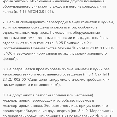
кроме элитных. Исключение - наличие другого помещения,
оборудованного унитазом, с входом в него из коридора или
холла (п. 4.13 МГСН 3.01-01).
7. Нельзя ликвидировать перегородку между комнатой и кухней,
если последняя оснащена газовой плитой, особенно в
однокомнатных квартирах. Помещения, оборудованные
газовыми плитами, газовыми колонками и т. д., должны быть
отделены от жилых комнат (п. 3.25 Приложения 2 к
Постановлению Правительства Москвы № 758-ПП от 02.11.2004
г. "Об утверждении нормативов по эксплуатации жилищного
фонда").
8. Не разрешается проектировать жилые комнаты и кухни без
непосредственного естественного освещения (п. 5.1 СанПиН
2.1.2.1002-00 "Санитарно- эпидемиологические требования к
жилым зданиям и помещениям").
9. Не допускаются разборка (полная или частичная)
межквартирных перегородок и устройство проемов в
межквартирных стенах. Это возможно лишь при условии, что
происходит объединение двух квартир (пп. 3 п. 2 "Мероприятий
по перепланировке" Приложения 1 к Постановлению № 73-ПП