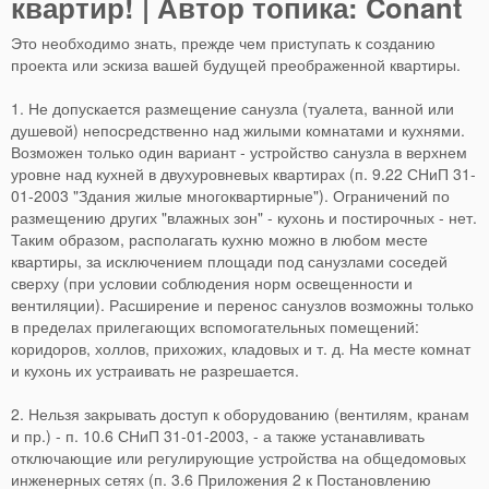
квартир! | Автор топика: Conant
Это необходимо знать, прежде чем приступать к созданию
проекта или эскиза вашей будущей преображенной квартиры.
1. Не допускается размещение санузла (туалета, ванной или
душевой) непосредственно над жилыми комнатами и кухнями.
Возможен только один вариант - устройство санузла в верхнем
уровне над кухней в двухуровневых квартирах (п. 9.22 СНиП 31-
01-2003 "Здания жилые многоквартирные"). Ограничений по
размещению других "влажных зон" - кухонь и постирочных - нет.
Таким образом, располагать кухню можно в любом месте
квартиры, за исключением площади под санузлами соседей
сверху (при условии соблюдения норм освещенности и
вентиляции). Расширение и перенос санузлов возможны только
в пределах прилегающих вспомогательных помещений:
коридоров, холлов, прихожих, кладовых и т. д. На месте комнат
и кухонь их устраивать не разрешается.
2. Нельзя закрывать доступ к оборудованию (вентилям, кранам
и пр.) - п. 10.6 СНиП 31-01-2003, - а также устанавливать
отключающие или регулирующие устройства на общедомовых
инженерных сетях (п. 3.6 Приложения 2 к Постановлению