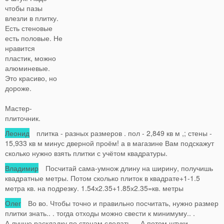
чтобы пазы
влезли в плитку.
Есть стеновые
есть половые. Не
нравится
пластик, можно
алюминевые.
Это красиво, но
дороже.
Мастер-
плиточник.
Леонид
плитка - разных размеров . пол - 2,849 кв м ,; стены -
15,933 кв м минус дверной проём! а в магазине Вам подскажут
сколько нужно взять плитки с учётом квадратуры.
Владимир
Посчитай сама-умнож длину на ширину, получишь
квадратные метры. Потом сколько плиток в квадрате+1-1.5
метра кв. на подрезку. 1.54х2.35+1.85х2.35=кв. метры
Олег
Во во. Чтобы точно и правильно посчитать, нужно размер
плитки знать.. . тогда отходы можно свести к минимуму.. .
А лучше раскладку по стенам сделать.. . А потом штуки