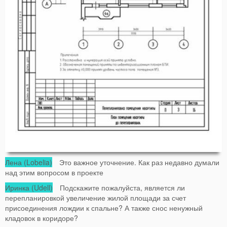
Лена (Lobelia)
Это важное уточнение. Как раз недавно думали
над этим вопросом в проекте
Иринка (Udell)
Подскажите пожалуйста, является ли
перепланировкой увеличение жилой площади за счет
присоединения лождии к спальне? А также снос ненужный
кладовок в коридоре?