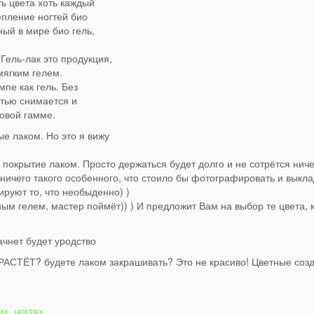
ь цвета хоть каждый
епление ногтей био
й в мире био гель,
Гель-лак это продукция,
мягким гелем.
пе как гель. Без
стью снимается и
товой гамме.
е лаком. Но это я вижу
 покрытие лаком. Просто держаться будет долго и не сотрётся ниче
 ничего такого особенного, что стоило бы фотографировать и выкла
руют то, что необыденно) )
ным гелем, мастер поймёт)) ) И предложит Вам на выбор те цвета, 
чнет будет уродство
ЁТ? будете лаком закрашивать? Это не красиво! Цветные соз
их, ногтях