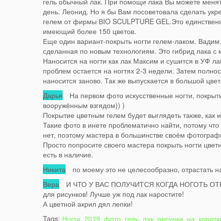
гель обычный лак. При помощи лака Вы можете менят
день. Леонид. Но я бы Вам посоветовала сделать укр
гелем от фирмы ВIO SCULPTURE GEL.Это единственны
имеющий более 150 цветов.
Еще один вариант-покрыть ногти гелем-лаком. Вадим.
сделанная по новым технологиям. Это гибрид лака с 
Наносится на ногти как лак Максим и сушится в УФ лам
проблем остается на ногтях 2-3 недели. Затем полно
наносится заново. Так же выпускается в большой цве
Дарья
На первом фото искусственные ногти, покрыты
вооружённым взгядом)) )
Покрытие цветным гелем будет выглядеть также, как и
Такие фото в инете проблематично найти, потому что
нет, поэтому мастера в большинстве своём фотографи
Просто попросите своего мастера покрыть ногти цвет
есть в наличие.
Никита
по моему это не целесообразно, отрастать на
Вера
И ЧТО У ВАС ПОЛУЧИТСЯ КОГДА НОГОТЬ ОТРАСТ
для рисунков! Лучше уж под лак наростите!
А цветной акрил дял лепки!
Tags:
Ногти, 2019, фото, гель, лак, рисунки, на, коротк