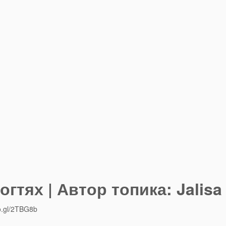
гтях | Автор топика: Jalisa
.gl/2TBG8b