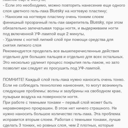
- Если это необходимо, можно повторить нанесение еще одного
слоя цветного гель-лака Bluesky на ногтевую пластину;
- Наносим на ногтевую пластину очень тонким слоем
финишный прозрачный гель-лак-закрепитель Bluesky, при этом
обязательно запечатывая торцы ногтя, и выдерживаем ногти
под включенной УФ-лампой еще 2 минуты,
- Удаляем с ногтей липкий слой при помощи средства для
снятия липкого слоя
Рекомендуется проделать все вышеперечисленные действия
отдельно для больших пальцев и отдельно для всех остальных.
Это несколько удлинит процесс покрытия гель-лаком, но зато
позволит как следует их просушить под УФ-лампой.
ПОМНИТЕ! Каждый слой гель-лака нужно наносить очень тонко.
Если не соблюдать технологию нанесения, то могут возникнуть
следующие проблемы: волны и зазубрины на свободном крае,
пузырьки воздуха на поверхности ногтя.
При работе с темными тонами – первый слой может быть
неравномерно прокрашен. В этом нет ничего страшного. Не
нужно наносить большое количество гель-лака. Эта проблема
исправится вторым слоем. Работая с темными тонами, лучше
сделать 3 тонких, но ровных слоя, чем 2 плотных, которые