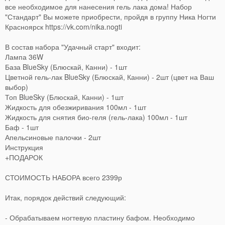
все необходимое для нанесения гель лака дома! Набор
"Стандарт" Вы можете приобрести, пройдя в группу Ника Ногти
Красноярск https://vk.com/nika.nogti
В состав набора "Удачный старт" входит:
Лампа 36W
База BlueSky (Блюскай, Канни) - 1шт
Цветной гель-лак BlueSky (Блюскай, Канни) - 2шт (цвет на Ваш
выбор)
Топ BlueSky (Блюскай, Канни) - 1шт
Жидкость для обезжиривания 100мл - 1шт
Жидкость для снятия био-геля (гель-лака) 100мл - 1шт
Баф - 1шт
Апельсиновые палочки - 2шт
Инструкция
+ПОДАРОК
СТОИМОСТЬ НАБОРА всего 2399р
Итак, порядок действий следующий:
- Обрабатываем ногтевую пластину бафом. Необходимо