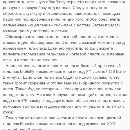
провести тщательную обработку верхнего слоя ногтя, создавая
ровную и гладкую базу под шеллак. Следует аккуратно
обработать кутикулу и отшлифовать поверхность с помощью
бафа или полировочной пилочки для того, чтобы обеспечить
дальнейшее «сцепление» гель-лака с ногтем. Затем придать
нужную форму ногтевой пластине.
- Обезжириваем поверхность ногтевой пластины с помощью
жидкости для обезжиривания. Это очень важный момент перед
нанесением гель-лака. Если его упустить, то Вы рискуете
получить отслаивание гель-лака с ногтевой пластины в первые
же дни после его нанесения;
- Наносим очень тонким слоем на ногти базовый прозрачный
гель-лак Bluesky и выдерживаем ногти под УФ-лампой (36 Ватт)
2 минуты. Если слой гель-лака будет слишком густым, то это
также грозит скорейшим отслаиванием гибридного покрытия с
ногтя. Также будьте осторожны, если при нанесении гель-лак
попадет на кожу. Ни в коем случае не помещайте палец в таком
виде под УФ-лампу. Предварительно обязательно тщательно с
помощью тампона или деревянной палочки удалите гель-лак с
кожи;
- Точно так же наносим очень тонким слоем на ногти цветной
гель-лак Bluesky и выдерживаем ногти под включенной УФ-
лампой еще 2 минуты;