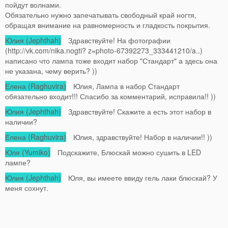
пойдут волнами.
Обязательно нужно запечатывать свободный край ногтя,
обращая внимание на равномерность и гладкость покрытия.
Юлия (Jephthah)
Здравствуйте! На фотографии
(http://vk.com/nika.nogti? z=photo-67392273_333441210/a..)
написано что лампа тоже входит набор "Стандарт" а здесь она
не указана, чему верить? ))
Елена (Raghuvira)
Юлия, Лампа в набор Стандарт
обязательно входит!!! Спасибо за комментарий, исправила!! ))
Юлия (Jephthah)
Здравствуйте! Скажите а есть этот набор в
наличии?
Елена (Raghuvira)
Юлия, здравствуйте! Набор в наличии!! ))
Юля (Yumiko)
Подскажите, Блюскай можно сушить в LED
лампе?
Юлия (Jephthah)
Юля, вы имеете ввиду гель лаки блюскай? У
меня сохнут.