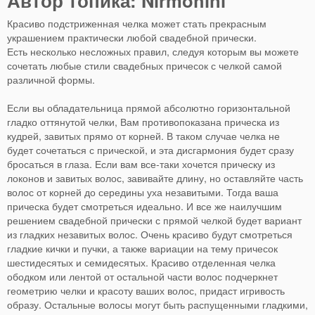
Автор топика: Nirmohini
Красиво подстриженная челка может стать прекрасным
украшением практически любой свадебной прически.
Есть несколько несложных правил, следуя которым вы можете
сочетать любые стили свадебных причесок с челкой самой
различной формы.
Если вы обладательница прямой абсолютно горизонтальной
гладко оттянутой челки, Вам противопоказана прическа из
кудрей, завитых прямо от корней. В таком случае челка не
будет сочетаться с прической, и эта дисгармония будет сразу
бросаться в глаза. Если вам все-таки хочется прическу из
локонов и завитых волос, завивайте длину, но оставляйте часть
волос от корней до середины уха незавитыми. Тогда ваша
прическа будет смотреться идеально. И все же наилучшим
решением свадебной прически с прямой челкой будет вариант
из гладких незавитых волос. Очень красиво будут смотреться
гладкие кички и пучки, а также вариации на тему причесок
шестидесятых и семидесятых. Красиво отделенная челка
ободком или лентой от остальной части волос подчеркнет
геометрию челки и красоту ваших волос, придаст игривость
образу. Остальные волосы могут быть распущенными гладкими,