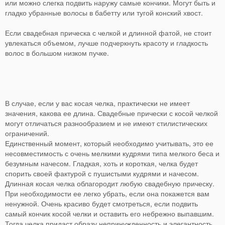
или можно слегка подвить наружу самые кончики. Могут быть и
гладко убранные волосы в бабетту или тугой конский хвост.
Если свадебная прическа с челкой и длинной фатой, не стоит
увлекаться объемом, лучше подчеркнуть красоту и гладкость
волос в большом низком пучке.
В случае, если у вас косая челка, практически не имеет
значения, какова ее длина. Свадебные прически с косой челкой
могут отличаться разнообразием и не имеют стилистических
ограничений.
Единственный момент, который необходимо учитывать, это ее
несовместимость с очень мелкими кудрями типа мелкого беса и
безумным начесом. Гладкая, хоть и короткая, челка будет
спорить своей фактурой с пушистыми кудрями и начесом.
Длинная косая челка облагородит любую свадебную прическу.
При необходимости ее легко убрать, если она покажется вам
ненужной. Очень красиво будет смотреться, если подвить
самый кончик косой челки и оставить его небрежно выпавшим.
Тогда челка придаст образу непринужденность и элегантность.