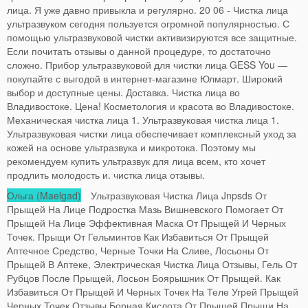
лица. Я уже давно привыкла и регулярно. 20 06 - Чистка лица
ультразвуком сегодня пользуется огромной популярностью. С
помощью ультразвуковой чистки активизируются все защитные.
Если почитать отзывы о данной процедуре, то достаточно
сложно. Прибор ультразвуковой для чистки лица GESS You —
покупайте с выгодой в интернет-магазине Юлмарт. Широкий
выбор и доступные цены. Доставка. Чистка лица во
Владивостоке. Цена! Косметология и красота во Владивостоке.
Механическая чистка лица 1. Ультразвуковая чистка лица 1.
Ультразвуковая чистки лица обеспечивает комплексный уход за
кожей на основе ультразвука и микротока. Поэтому мы
рекомендуем купить ультразвук для лица всем, кто хочет
продлить молодость и. чистка лица отзывы.
Ольга (Maelgad)
Ультразвуковая Чистка Лица Jnpsds От
Прыщей На Лице Подростка Мазь Вишневского Помогает От
Прыщей На Лице Эффективная Маска От Прыщей И Черных
Точек. Прыщи От Гельминтов Как Избавиться От Прыщей
Аптечное Средство, Черные Точки На Сливе, Лосьоны От
Прыщей В Аптеке, Электрическая Чистка Лица Отзывы, Гель От
Рубцов После Прыщей, Лосьон Боярышник От Прыщей. Как
Избавиться От Прыщей И Черных Точек На Теле Угрей Прыщей
Черных Точек Отзывы Борная Кислота От Прыщей Прыщи На