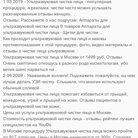
1 03 2019 - Ультразвуковая чистка лица - популярная
процедура, а реклама. чистки часто можно услышать
разочарованные отзывы женщин, .
Отзывы. Расскажите о нас подругам. Аппараты для
ультразвуковой чистки лица 9 товаров Аппараты для
ультразвуковой чистки лица · Щетки для чистки .
Как проходит ультразвуковая чистка лица и каковы
противопоказания к этой процедуре, фото, видео материалы и
отзывы о чистке лица ультразвуком.
Ультразвуковая чистка лица в Москве от 1499 руб. Отзывы.
Очень скептично отношусь к разного рода косметологам, ибо
велик шанс нарваться на .
2 06 2009 - Уважаемые коллеги! Подскажите пожалуйста, на чем
лучше делать УЗИ чистку. Слышала, что многие используют
обычный солевой .
Ультразвуковая чистка лица помогает избавиться от прыщей,
комедонов, угрей и прыщей на коже. Отзывы пациентов о
ультразвуковой чистке кожи:.
Цены на услуги ультразвуковой чистки лица в Москве.
Стоимость ультразвуковой чистки лица - отзывы, рейтинг лучших
специалистов на YouDo.
В Москве процедуру Ультразвуковая чистка лица можно пройти
по 817 адресам. Цены в Москве начинаются от 300р. Средняя