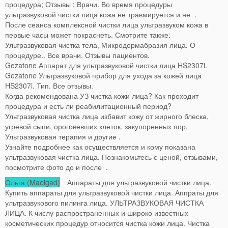
процедура; Отзывы ; Врачи. Во время процедуры
ультразвуковой чистки лица кожа не травмируется и не .
После сеанса комплексной чистки лица ультразвуком кожа в
первые часы может покраснеть. Смотрите также:
Ультразвуковая чистка тела, Микродермабразия лица. О
процедуре.. Все врачи. Отзывы пациентов.
Gezatone Аппарат для ультразвуковой чистки лица HS2307i.
Gezatone Ультразвуковой прибор для ухода за кожей лица
HS2307i. Тип. Все отзывы.
Когда рекомендована УЗ чистка кожи лица? Как проходит
процедура и есть ли реабилитационный период?
Ультразвуковая чистка лица избавит кожу от жирного блеска,
угревой сыпи, ороговевших клеток, закупоренных пор.
Ультразвуковая терапия и другие .
Узнайте подробнее как осуществляется и кому показана
ультразвуковая чистка лица. Познакомьтесь с ценой, отзывами,
посмотрите фото до и после .
Ольга (Maelgad)
Аппараты для ультразвуковой чистки лица.
Купить аппараты для ультразвуковой чистки лица. Аппраты для
ультразвукового пилинга лица. УЛЬТРАЗВУКОВАЯ ЧИСТКА
ЛИЦА. К числу распространенных и широко известных
косметических процедур относится чистка кожи лица. Чистка