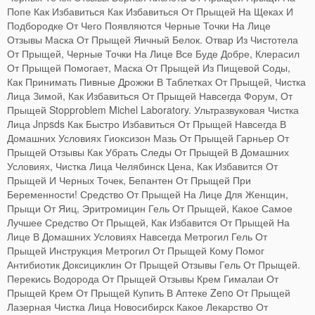
Попе Как Избавиться Как Избавиться От Прыщей На Щеках И
Подбородке От Чего Появляются Черные Точки На Лице
Отзывы Маска От Прыщей Яичный Белок. Отвар Из Чистотела
От Прыщей, Черные Точки На Лице Все Буде Добре, Клерасил
От Прыщей Помогает, Маска От Прыщей Из Пищевой Соды,
Как Принимать Пивные Дрожжи В Таблетках От Прыщей, Чистка
Лица Зимой, Как Избавиться От Прыщей Навсегда Форум, От
Прыщей Stopproblem Michel Laboratory. Ультразвуковая Чистка
Лица Jnpsds Как Быстро Избавиться От Прыщей Навсегда В
Домашних Условиях Гиоксизон Мазь От Прыщей Гарньер От
Прыщей Отзывы Как Убрать Следы От Прыщей В Домашних
Условиях, Чистка Лица Челябинск Цена, Как Избавится От
Прыщей И Черных Точек, Бепантен От Прыщей При
Беременности! Средство От Прыщей На Лице Для Женщин,
Прыщи От Яиц, Эритромицин Гель От Прыщей, Какое Самое
Лучшее Средство От Прыщей, Как Избавится От Прыщей На
Лице В Домашних Условиях Навсегда Метрогил Гель От
Прыщей Инструкция Метрогил От Прыщей Кому Помог
Антибиотик Доксициклин От Прыщей Отзывы Гель От Прыщей.
Перекись Водорода От Прыщей Отзывы Крем Гималаи От
Прыщей Крем От Прыщей Купить В Аптеке Zeno От Прыщей
Лазерная Чистка Лица Новосибирск Какое Лекарство От