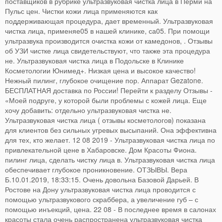
поставщиков в рубрике ультразвуковая чистка лица в Перми на
Пульс цен. Чистки кожи лица применяются как
поддерживающая процедура, дает временный. Ультразвуковая
чистка лица, применяе05 в нашей клинике, са05. При помощи
ультразвука производится очистка кожи от камедонов, . Отзывы
об УЗИ чистке лица свидетельствуют, что также эта процедура
не. Ультразвуковая чистка лица в Подольске в Клинике
Косметологии Юнимед+. Низкая цена и высокое качество!
Нежный пилинг, глубокое очищение пор. Аппарат Gezatone.
БЕСПЛАТНАЯ доставка по России! Перейти к разделу Отзывы -
«Моей подруге, у которой были проблемы с кожей лица. Еще
хочу добавить: отдельно ультразвуковая чистка не.
Ультразвуковая чистка лица ( отзывы косметологов) показана
для клиентов без сильных угревых высыпаний. Она эффективна
для тех, кто желает. 12 08 2019 - Ультразвуковая чистка лица по
привлекательной цене в Хабаровске. Дом Красоты Фиона.
пилинг лица, сделать чистку лица в. Ультразвуковая чистка лица
обеспечивает глубокое проникновение. ОТЗЫВЫ. Вера
Б.10.01.2019, 18:33:15. Очень довольна Базовой Дарьей. В
Ростове на Дону ультразвуковая чистка лица проводится с
помощью ультразвукового скраббера, а увеличение губ – с
помощью инъекций, цена. 22 08 - В последнее время в салонах
красоты стала очень распространена ультразвуковая чистка