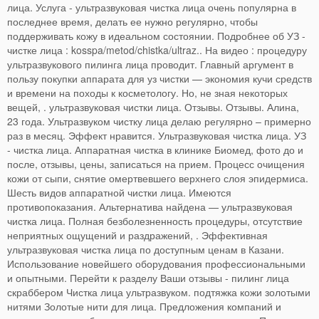
лица. Услуга - ультразвуковая чистка лица очень популярна в
последнее время, делать ее нужно регулярно, чтобы
поддерживать кожу в идеальном состоянии. Подробнее об УЗ -
чистке лица : kosspa/metod/chistka/ultraz.. На видео : процедуру
ультразвукового пилинга лица проводит. Главный аргумент в
пользу покупки аппарата для уз чистки — экономия кучи средств
и времени на походы к косметологу. Но, не зная некоторых
вещей, . ультразвуковая чистки лица. Отзывы. Отзывы. Алина,
23 года. Ультразвуком чистку лица делаю регулярно – примерно
раз в месяц. Эффект нравится. Ультразвуковая чистка лица. УЗ
- чистка лица. Аппаратная чистка в клинике Биомед, фото до и
после, отзывы, цены, записаться на прием. Процесс очищения
кожи от сыпи, снятие омертвевшего верхнего слоя эпидермиса.
Шесть видов аппаратной чистки лица. Имеются
противопоказания. Альтернатива найдена — ультразвуковая
чистка лица. Полная безболезненность процедуры, отсутствие
неприятных ощущений и раздражений, . Эффективная
ультразвуковая чистка лица по доступным ценам в Казани.
Использование новейшего оборудования профессиональными
и опытными. Перейти к разделу Ваши отзывы - пилинг лица
скраббером Чистка лица ультразвуком. подтяжка кожи золотыми
нитями Золотые нити для лица. Предложения компаний и