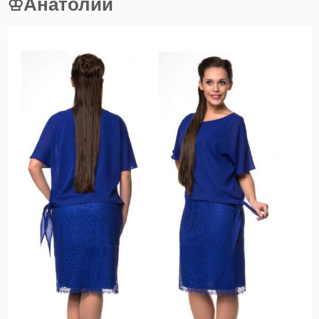
♔Анатолий