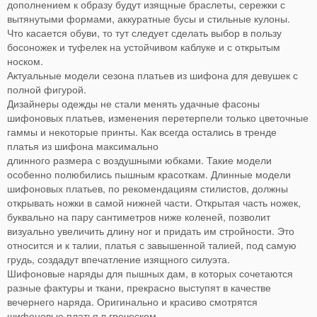
дополнением к образу будут изящные браслеты, сережки с
вытянутыми формами, аккуратные бусы и стильные кулоны.
Что касается обуви, то тут следует сделать выбор в пользу
босоножек и туфелек на устойчивом каблуке и с открытым
носком.
Актуальные модели сезона платьев из шифона для девушек с
полной фигурой.
Дизайнеры одежды не стали менять удачные фасоны
шифоновых платьев, изменения перетерпели только цветочные
гаммы и некоторые принты. Как всегда остались в тренде
платья из шифона максимально
длинного размера с воздушными юбками. Такие модели
особенно полюбились пышным красоткам. Длинные модели
шифоновых платьев, по рекомендациям стилистов, должны
открывать ножки в самой нижней части. Открытая часть ножек,
буквально на пару сантиметров ниже коленей, позволит
визуально увеличить длину ног и придать им стройности. Это
относится и к талии, платья с завышенной талией, под самую
грудь, создадут впечатление изящного силуэта.
Шифоновые наряды для пышных дам, в которых сочетаются
разные фактуры и ткани, прекрасно выступят в качестве
вечернего наряда. Оригинально и красиво смотрятся
шифоновые платья в греческом