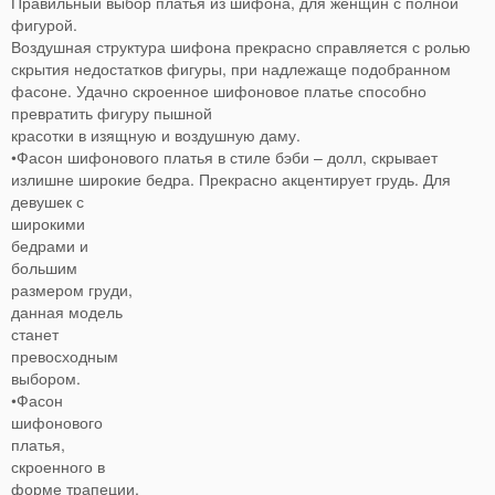
Правильный выбор платья из шифона, для женщин с полной
фигурой.
Воздушная структура шифона прекрасно справляется с ролью
скрытия недостатков фигуры, при надлежаще подобранном
фасоне. Удачно скроенное шифоновое платье способно
превратить фигуру пышной
красотки в изящную и воздушную даму.
•Фасон шифонового платья в стиле бэби – долл, скрывает
излишне широкие бедра.
Прекрасно акцентирует грудь. Для
девушек с
широкими
бедрами и
большим
размером груди,
данная модель
станет
превосходным
выбором.
•Фасон
шифонового
платья,
скроенного в
форме трапеции,