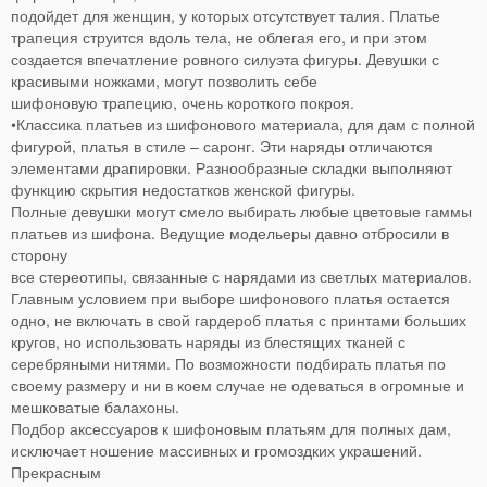
подойдет для женщин, у которых отсутствует талия. Платье
трапеция струится вдоль тела, не облегая его, и при этом
создается впечатление ровного силуэта фигуры. Девушки с
красивыми ножками, могут позволить себе
шифоновую трапецию, очень короткого покроя.
•Классика платьев из шифонового материала, для дам с полной
фигурой, платья в стиле – саронг. Эти наряды отличаются
элементами драпировки. Разнообразные складки выполняют
функцию скрытия недостатков женской фигуры.
Полные девушки могут смело выбирать любые цветовые гаммы
платьев из шифона. Ведущие модельеры давно отбросили в
сторону
все стереотипы, связанные с нарядами из светлых материалов.
Главным условием при выборе шифонового платья остается
одно, не включать в свой гардероб платья с принтами больших
кругов, но использовать наряды из блестящих тканей с
серебряными нитями. По возможности подбирать платья по
своему размеру и ни в коем случае не одеваться в огромные и
мешковатые балахоны.
Подбор аксессуаров к шифоновым платьям для полных дам,
исключает ношение массивных и громоздких украшений.
Прекрасным