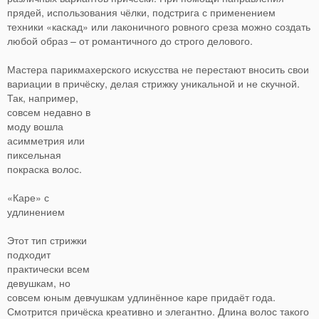
прядей, использования чёлки, подстрига с применением
техники «каскад» или лаконичного ровного среза можно создать
любой образ – от романтичного до строго делового.
Мастера парикмахерского искусства не перестают вносить свои
вариации в причёску, делая стрижку уникальной и не скучной.
Так, например,
совсем недавно в
моду вошла
асимметрия или
пиксельная
покраска волос.
«Каре» с
удлинением
Этот тип стрижки
подходит
практически всем
девушкам, но
совсем юным девчушкам удлинённое каре придаёт года.
Смотрится причёска креативно и элегантно. Длина волос такого