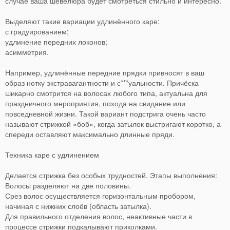
случае ваша шевелюра будет смотреться стильно и интересно.
Выделяют такие вариации удлинённого каре:
с градуированием;
удлинение передних локонов;
асимметрия.
Например, удлинённые передние прядки привносят в ваш
образ нотку экстравагантности и с***уальности. Причёска
шикарно смотрится на волосах любого типа, актуальна для
праздничного мероприятия, похода на свидание или
повседневной жизни. Такой вариант подстрига очень часто
называют стрижкой «боб», когда затылок выстригают коротко, а
спереди оставляют максимально длинные пряди.
Техника каре с удлинением
Делается стрижка без особых трудностей. Этапы выполнения:
Волосы разделяют на две половины.
Срез волос осуществляется горизонтальным пробором,
начиная с нижних слоёв (область затылка).
Для правильного отделения волос, неактивные части в
процессе стрижки подкалывают приколками.