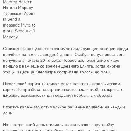
Мастер Натали
Натали Марару-
Туровская Zoom
in Send a
message Invite to
group Send a gift
Марару.
Стрижка «каре» уверенно занимает лидирующие позиции среди
причёсок на волосы средней длины. Особую популярность она
получила в начале 20-го века. Первое воспоминание о каре
пришло к нам ещё со времён Древнего Египта, когда многие
жрицы и царица Клеопатра состригали волосы до плеч.
Позже такой вариант стрижки стали называть «классическим
каре». Но причёска не ограничивается классикой, а открывает
широкие возможности для создания необычных образов.
Стрижка каре – это оптимальное решение причёски на каждый
день
На сегодняшний день стилисты насчитывают пару тройку
различных вариантов причёски. При помощи направления