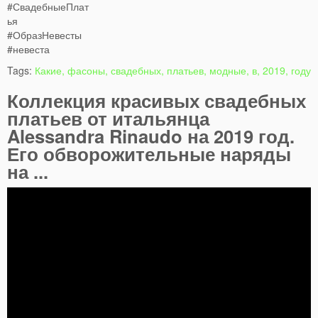
#СвадебныеПлат
ья
#ОбразНевесты
#невеста
Tags:
Какие, фасоны, свадебных, платьев, модные, в, 2019, году
Коллекция красивых свадебных
платьев от итальянца
Alessandra Rinaudo на 2019 год.
Его обворожительные наряды
на ...