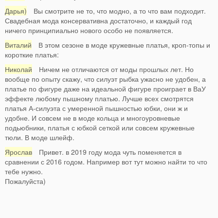
Дарья)
Вы смотрите не то, что модно, а то что вам подходит.
Свадебная мода консервативна достаточно, и каждый год
ничего принципиально нового особо не появляется.
Виталий
В этом сезоне в моде кружевные платья, кроп-топы и
короткие платья:
Николай
Ничем не отличаются от моды прошлых лет. Но
вообще по опыту скажу, что силуэт рыбка ужасно не удобен, а
платье по фигуре даже на идеальной фигуре проиграет в ВаУ
эффекте любому пышному платью. Лучше всех смотрятся
платья А-силуэта с умеренной пышностью юбки, они ж и
удобне. И совсем не в моде кольца и многоуровневые
подьюбники, платья с юбкой сеткой или совсем кружевные
тюли. В моде шлейф.
Ярослав
Привет. в 2019 году мода чуть поменяется в
сравнении с 2016 годом. Например вот тут можно найти то что
тебе нужно.
Пожалуйста)