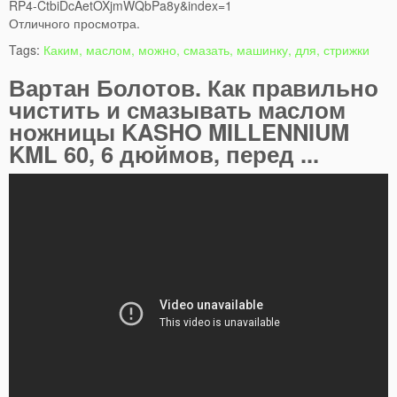
RP4-CtbiDcAetOXjmWQbPa8y&index=1
Отличного просмотра.
Tags:
Каким, маслом, можно, смазать, машинку, для, стрижки
Вартан Болотов. Как правильно
чистить и смазывать маслом
ножницы KASHO MILLENNIUM
KML 60, 6 дюймов, перед ...