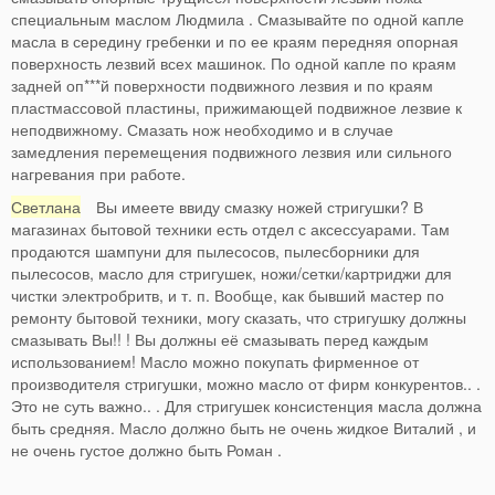
специальным маслом Людмила . Смазывайте по одной капле
масла в середину гребенки и по ее краям передняя опорная
поверхность лезвий всех машинок. По одной капле по краям
задней оп***й поверхности подвижного лезвия и по краям
пластмассовой пластины, прижимающей подвижное лезвие к
неподвижному. Смазать нож необходимо и в случае
замедления перемещения подвижного лезвия или сильного
нагревания при работе.
Светлана
Вы имеете ввиду смазку ножей стригушки? В
магазинах бытовой техники есть отдел с аксессуарами. Там
продаются шампуни для пылесосов, пылесборники для
пылесосов, масло для стригушек, ножи/сетки/картриджи для
чистки электробритв, и т. п. Вообще, как бывший мастер по
ремонту бытовой техники, могу сказать, что стригушку должны
смазывать Вы!! ! Вы должны её смазывать перед каждым
использованием! Масло можно покупать фирменное от
производителя стригушки, можно масло от фирм конкурентов.. .
Это не суть важно.. . Для стригушек консистенция масла должна
быть средняя. Масло должно быть не очень жидкое Виталий , и
не очень густое должно быть Роман .