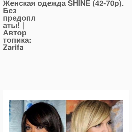
Женская одежда SHINE (42-70р).
Без
предопл
аты! |
Автор
топика:
Zarifa