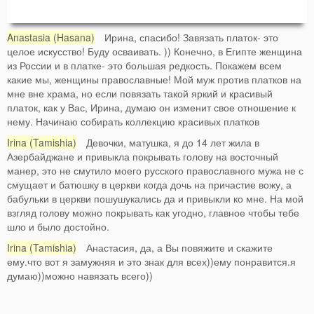
Anastasia (Hasana)
Ирина, спасибо! Завязать платок- это
целое искусство! Буду осваивать. )) Конечно, в Египте женщина
из России и в платке- это большая редкость. Покажем всем
какие мы, женщины православные! Мой муж против платков на
мне вне храма, но если повязать такой яркий и красивый
платок, как у Вас, Ирина, думаю он изменит свое отношение к
нему. Начинаю собирать коллекцию красивых платков
Irina (Tamishia)
Девочки, матушка, я до 14 лет жила в
Азербайджане и привыкла покрывать голову на восточный
манер, это не смутило моего русского православного мужа не с
смущает и батюшку в церкви когда дочь на причастие вожу, а
бабульки в церкви пошушукались да и привыкли ко мне. На мой
взгляд голову можно покрывать как угодно, главное чтобы тебе
шло и было достойно.
Irina (Tamishia)
Анастасия, да, а Вы повяжите и скажите
ему.что вот я замужняя и это знак для всех))ему понравится.я
думаю))можно навязать всего))