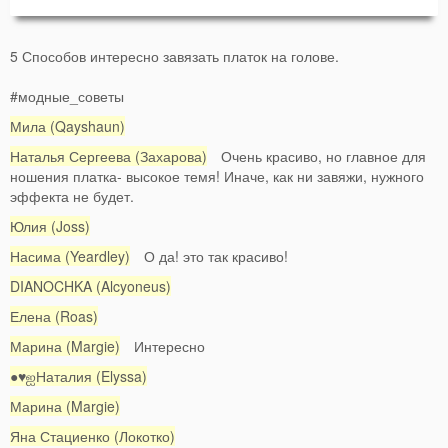
5 Способов интересно завязать платок на голове.
#модные_советы
Мила (Qayshaun)
Наталья Сергеева (Захарова)
Очень красиво, но главное для
ношения платка- высокое темя! Иначе, как ни завяжи, нужного
эффекта не будет.
Юлия (Joss)
Насима (Yeardley)
О да! это так красиво!
DIANOCHKA (Alcyoneus)
Елена (Roas)
Марина (Margie)
Интересно
●♥ஐНаталия (Elyssa)
Марина (Margie)
Яна Стациенко (Локотко)