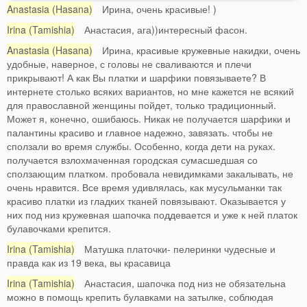
Anastasia (Hasana)
Ирина, очень красивые! )
Irina (Tamishia)
Анастасия, ага))интересный фасон.
Anastasia (Hasana)
Ирина, красивые кружевные накидки, очень
удобные, наверное, с головы не сваливаются и плечи
прикрывают! А как Вы платки и шарфики повязываете? В
интернете столько всяких вариантов, но мне кажется не всякий
для православной женщины пойдет, только традиционный.
Может я, конечно, ошибаюсь. Никак не получается шарфики и
палантины красиво и главное надежно, завязать. чтобы не
сползали во время службы. Особенно, когда дети на руках.
получается взлохмаченная городская сумасшедшая со
сползающим платком. пробовала невидимками закалывать, не
очень нравится. Все время удивлялась, как мусульманки так
красиво платки из гладких тканей повязывают. Оказывается у
них под низ кружевная шапочка поддевается и уже к ней платок
булавочками крепится.
Irina (Tamishia)
Матушка платочки- пелеринки чудесные и
правда как из 19 века, вы красавица
Irina (Tamishia)
Анастасия, шапочка под низ не обязательна
можно в помощь крепить булавками на затылке, соблюдая