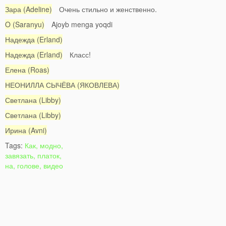
Зара (Adeline)
Очень стильно и женственно.
O (Saranyu)
Ajoyb menga yoqdi
Надежда (Erland)
Надежда (Erland)
Класс!
Елена (Roas)
НЕОНИЛЛА СЫЧЁВА (ЯКОВЛЕВА)
Светлана (Libby)
Светлана (Libby)
Ирина (Avni)
Tags:
Как, модно,
завязать, платок,
на, голове, видео