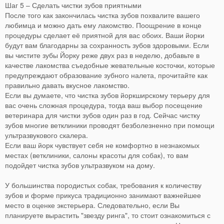
Шаг 5 – Сделать чистки зубов приятными
После того как закончилась чистка зубов похвалите вашего
любимца и можно дать ему лакомство. Поощрение в конце
процедуры сделает её приятной для вас обоих. Ваши йорки
будут вам благодарны за сохранность зубов здоровыми. Если
вы чистите зубы Йорку реже двух раз в неделю, добавьте в
качестве лакомства съедобные жевательные косточки, которые
предупреждают образование зубного налета, прочитайте как
правильно давать вкусное лакомство.
Если вы думаете, что чистка зубов йоркширскому терьеру для
вас очень сложная процедура, тогда ваш выбор посещение
ветеринара для чистки зубов один раз в год. Сейчас чистку
зубов многие ветклиники проводят безболезненно при помощи
ультразвукового скалера.
Если ваш йорк чувствует себя не комфортно в незнакомых
местах (ветклиники, салоны красоты для собак), то вам
подойдет чистка зубов ультразвуком на дому.
У большинства породистых собак, требования к количеству
зубов и форме прикуса традиционно занимают важнейшее
место в оценке экстерьера. Следовательно, если Вы
планируете вырастить "звезду ринга", то стоит ознакомиться с