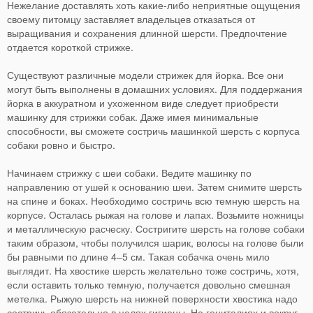
Нежелание доставлять хоть какие-либо неприятные ощущения
своему питомцу заставляет владельцев отказаться от
выращивания и сохранения длинной шерсти. Предпочтение
отдается короткой стрижке.
Существуют различные модели стрижек для йорка. Все они
могут быть выполнены в домашних условиях. Для поддержания
йорка в аккуратном и ухоженном виде следует приобрести
машинку для стрижки собак. Даже имея минимальные
способности, вы сможете состричь машинкой шерсть с корпуса
собаки ровно и быстро.
Начинаем стрижку с шеи собаки. Ведите машинку по
направлению от ушей к основанию шеи. Затем снимите шерсть
на спине и боках. Необходимо состричь всю темную шерсть на
корпусе. Осталась рыжая на голове и лапах. Возьмите ножницы
и металлическую расческу. Состригите шерсть на голове собаки
таким образом, чтобы получился шарик, волосы на голове были
бы равными по длине 4–5 см. Такая собачка очень мило
выглядит. На хвостике шерсть желательно тоже состричь, хотя,
если оставить только темную, получается довольно смешная
метелка. Рыжую шерсть на нижней поверхности хвостика надо
состричь обязательно в целях гигиены. На гениталиях и вокруг