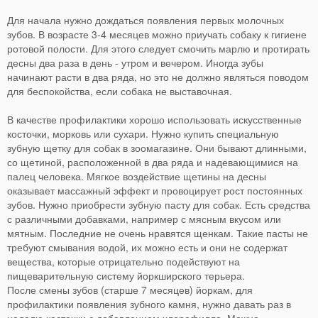
Для начала нужно дождаться появления первых молочных
зубов. В возрасте 3-4 месяцев можно приучать собаку к гигиене
ротовой полости. Для этого следует смочить марлю и протирать
десны два раза в день - утром и вечером. Иногда зубы
начинают расти в два ряда, но это не должно являться поводом
для беспокойства, если собака не выставочная.
В качестве профилактики хорошо использовать искусственные
косточки, морковь или сухари. Нужно купить специальную
зубную щетку для собак в зоомагазине. Они бывают длинными,
со щетиной, расположенной в два ряда и надевающимися на
палец человека. Мягкое воздействие щетины на десны
оказывает массажный эффект и провоцирует рост постоянных
зубов. Нужно приобрести зубную пасту для собак. Есть средства
с различными добавками, например с мясным вкусом или
мятным. Последние не очень нравятся щенкам. Такие пасты не
требуют смывания водой, их можно есть и они не содержат
вещества, которые отрицательно подействуют на
пищеварительную систему йоркширского терьера.
После смены зубов (старше 7 месяцев) йоркам, для
профилактики появления зубного камня, нужно давать раз в
неделю косточки с добавлением хлорофилла. Можно