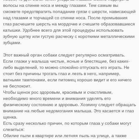
волосы на спинке носа и между глазами. Тем самым вы
сможете предотвратить попадание грязи с шерсти, нависающей
над глазами и торчащей со спинки носа. После промывания
глаз расчешите шерсть на мордочке и счешите образовавшиеся
катышки. Удобнее всего для этой процедуры использовать
зубную щетку или густую расческу с короткими металлическими
зубцами.
Этот важный орган собаки следует регулярно осматривать.
Если глазки у малыша чистые, ясные и блестящие, без каких-
либо выделений, то можно спокойно отпускать его играть. Не
стоит без причины трогать глаз и лезть в него, например,
ватными тампонами, если питомец хорошо видит и его ничего
не беспокоит.
Чтобы щенок рос здоровым, красивым и счастливым,
необходимо много времени и внимания уделять его
физическому состоянию и здоровью. Хозяину следует обращать
внимание на любые недомогания малыша. Это касается и глаз
щенка.
Есть сразу несколько причин, по которым глаза у собаки могут
слезиться:
Обилие пыли в квартире или летняя пыль на улице, а также