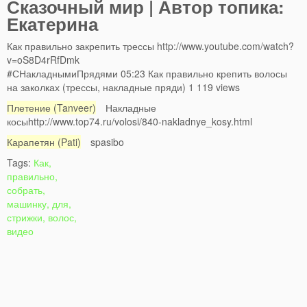
Сказочный мир | Автор топика:
Екатерина
Как правильно закрепить трессы http://www.youtube.com/watch?
v=oS8D4rRfDmk
#СНакладнымиПрядями 05:23 Как правильно крепить волосы
на заколках (трессы, накладные пряди) 1 119 views
Плетение (Tanveer)
Накладные
косыhttp://www.top74.ru/volosi/840-nakladnye_kosy.html
Карапетян (Pati)
spasibo
Tags:
Как,
правильно,
собрать,
машинку, для,
стрижки, волос,
видео