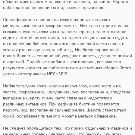
области живота, затем на хвосте и, наконец, на спине. Нередко
наблюдается появление сыпи, язвочек, прыщиков.
Специфическое влияние на кожу и шерсть оказывают
минеральные соли и микроэлементы. Нехватка натрия и хлора
вызывает сухость кожи и выпадение шерсти, недостаток меди
ведет к потере пигментации; о недостатке цинка можно судить
по появлению бляшек, корочек в прикорневой части волос, в
уголках рта, вокруг глаз, ушей и т.д. Несбалансированный
прием йодистых соединений ухудшает шерсть, делая ее ломкой
и короткой. Подобные проблемы, как правило, возникают в
результате кормления собак остатками семейных обедов. Этого
делать категорически НЕЛЬЗЯ!!!
Неблагополучие кожи, корочки вокруг глаз, около носа и на
хвосте, покраснение, шелушение, зуд, воспаление и, следствие,
выпадение шерсти очень часто связаны с недостатком
различных витаминов. При дефиците биотина появляется
перхоть, зуд, воспаление сальных желез. Шерсть становиться
сухой, ослабевает пигмент и может начаться облысение.
Не следует обольщаться тем, что прием отдельных витаминов и
минеральных добавок сделает чудо. Это было бы слишком