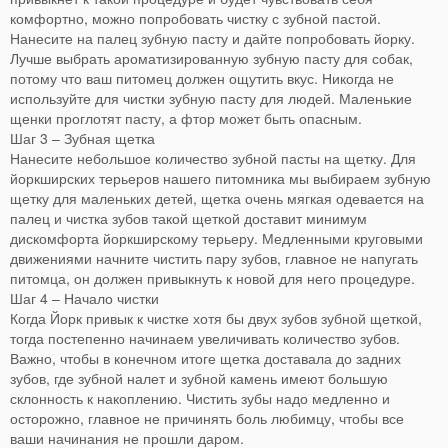
комфортно, можно попробовать чистку с зубной пастой.
Нанесите на палец зубную пасту и дайте попробовать йорку.
Лучше выбрать ароматизированную зубную пасту для собак,
потому что ваш питомец должен ощутить вкус. Никогда не
используйте для чистки зубную пасту для людей. Маленькие
щенки проглотят пасту, а фтор может быть опасным.
Шаг 3 – Зубная щетка
Нанесите небольшое количество зубной пасты на щетку. Для
йоркширских терьеров нашего питомника мы выбираем зубную
щетку для маленьких детей, щетка очень мягкая одевается на
палец и чистка зубов такой щеткой доставит минимум
дискомфорта йоркширскому терьеру. Медленными круговыми
движениями начните чистить пару зубов, главное не напугать
питомца, он должен привыкнуть к новой для него процедуре.
Шаг 4 – Начало чистки
Когда Йорк привык к чистке хотя бы двух зубов зубной щеткой,
тогда постепенно начинаем увеличивать количество зубов.
Важно, чтобы в конечном итоге щетка доставала до задних
зубов, где зубной налет и зубной камень имеют большую
склонность к накоплению. Чистить зубы надо медленно и
осторожно, главное не причинять боль любимцу, чтобы все
ваши начинания не прошли даром.