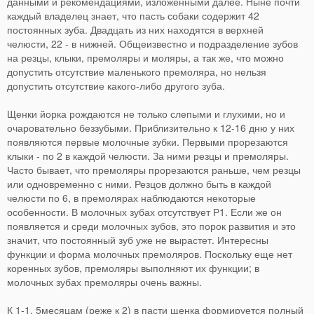
данными и рекомендациями, изложенными далее. Ныне почти
каждый владелец знает, что пасть собаки содержит 42
постоянных зуба. Двадцать из них находятся в верхней
челюсти, 22 - в нижней. Общеизвестно и подразделение зубов
на резцы, клыки, премоляры и моляры, а так же, что можно
допустить отсутствие маленького премоляра, но нельзя
допустить отсутствие какого-либо другого зуба.
Щенки йорка рождаются не только слепыми и глухими, но и
очаровательно беззубыми. Приблизительно к 12-16 дню у них
появляются первые молочные зубки. Первыми прорезаются
клыки - по 2 в каждой челюсти. За ними резцы и премоляры.
Часто бывает, что премоляры прорезаются раньше, чем резцы
или одновременно с ними. Резцов должно быть в каждой
челюсти по 6, в премолярах наблюдаются некоторые
особенности. В молочных зубах отсутствует Р1. Если же он
появляется и среди молочных зубов, это порок развития и это
значит, что постоянный зуб уже не вырастет. Интересны
функции и форма молочных премоляров. Поскольку еще нет
коренных зубов, премоляры выполняют их функции; в
молочных зубах премоляры очень важны.
К 1-1, 5месяцам (реже к 2) в пасти щенка формируется полный