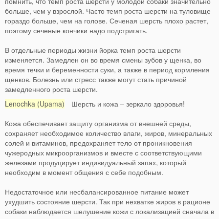
помнить, что темп роста шерсти у молодой собаки значительно
больше, чем у взрослой. Часто темп роста шерсти на туловище
гораздо больше, чем на голове. Сеченая шерсть плохо растет,
поэтому сеченые кончики надо подстригать.
В отдельные периоды жизни йорка темп роста шерсти
изменяется. Замедлен он во время смены зубов у щенка, во
время течки и беременности суки, а также в период кормления
щенков. Болезнь или стресс также могут стать причиной
замедленного роста шерсти.
Lenochka (Upama)
Шерсть и кожа – зеркало здоровья!
Кожа обеспечивает защиту организма от внешней среды,
сохраняет необходимое количество влаги, жиров, минеральных
солей и витаминов, предохраняет тело от проникновения
чужеродных микроорганизмов и вместе с соответствующими
железами продуцирует индивидуальный запах, который
необходим в момент общения с себе подобным.
Недостаточное или несбалансированное питание может
ухудшить состояние шерсти. Так при нехватке жиров в рационе
собаки наблюдается шелушение кожи с локализацией сначала в