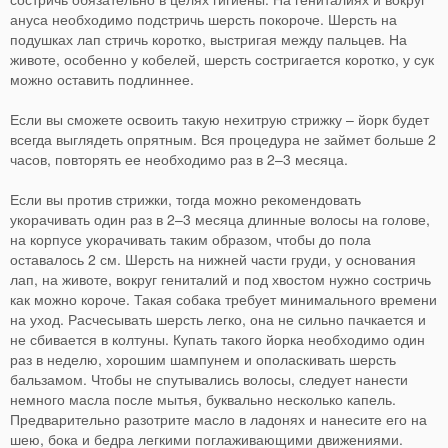
ануса необходимо подстричь шерсть покороче. Шерсть на
подушках лап стричь коротко, выстригая между пальцев. На
животе, особенно у кобелей, шерсть состригается коротко, у сук
можно оставить подлиннее.
Если вы сможете освоить такую нехитрую стрижку – йорк будет
всегда выглядеть опрятным. Вся процедура не займет больше 2
часов, повторять ее необходимо раз в 2–3 месяца.
Если вы против стрижки, тогда можно рекомендовать
укорачивать один раз в 2–3 месяца длинные волосы на голове,
на корпусе укорачивать таким образом, чтобы до пола
оставалось 2 см. Шерсть на нижней части груди, у основания
лап, на животе, вокруг гениталий и под хвостом нужно состричь
как можно короче. Такая собака требует минимального времени
на уход. Расчесывать шерсть легко, она не сильно пачкается и
не сбивается в колтуны. Купать такого йорка необходимо один
раз в неделю, хорошим шампунем и ополаскивать шерсть
бальзамом. Чтобы не спутывались волосы, следует нанести
немного масла после мытья, буквально несколько капель.
Предварительно разотрите масло в ладонях и нанесите его на
шею, бока и бедра легкими поглаживающими движениями.