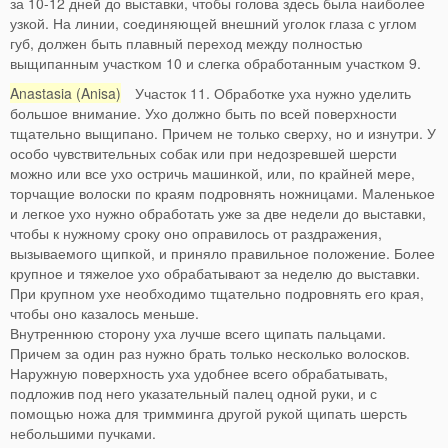
за 10-12 дней до выставки, чтобы голова здесь была наиболее
узкой. На линии, соединяющей внешний уголок глаза с углом
губ, должен быть плавный переход между полностью
выщипанным участком 10 и слегка обработанным участком 9.
Anastasia (Anisa)
Участок 11. Обработке уха нужно уделить
большое внимание. Ухо должно быть по всей поверхности
тщательно выщипано. Причем не только сверху, но и изнутри. У
особо чувствительных собак или при недозревшей шерсти
можно или все ухо остричь машинкой, или, по крайней мере,
торчащие волоски по краям подровнять ножницами. Маленькое
и легкое ухо нужно обработать уже за две недели до выставки,
чтобы к нужному сроку оно оправилось от раздражения,
вызываемого щипкой, и приняло правильное положение. Более
крупное и тяжелое ухо обрабатывают за неделю до выставки.
При крупном ухе необходимо тщательно подровнять его края,
чтобы оно казалось меньше.
Внутреннюю сторону уха лучше всего щипать пальцами.
Причем за один раз нужно брать только несколько волосков.
Наружную поверхность уха удобнее всего обрабатывать,
подложив под него указательный палец одной руки, и с
помощью ножа для тримминга другой рукой щипать шерсть
небольшими пучками.