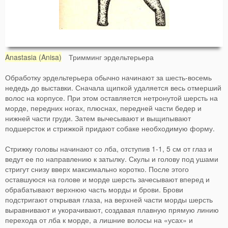
Anastasia (Anisa)
Тримминг эрдельтерьера
Обработку эрдельтерьера обычно начинают за шесть-восемь
недедь до выставки. Сначала щипкой удаляется весь отмерший
волос на корпусе. При этом оставляется нетронутой шерсть на
морде, передних ногах, плюснах, передней части бедер и
нижней части груди. Затем вычесывают и выщипывают
подшерсток и стрижкой придают собаке необходимую форму.
Стрижку головы начинают со лба, отступив 1-1, 5 см от глаз и
ведут ее по направлению к затылку. Скулы и голову под ушами
стригут снизу вверх максимально коротко. После этого
оставшуюся на голове и морде шерсть зачесывают вперед и
обрабатывают верхнюю часть морды и брови. Брови
подстригают открывая глаза, на верхней части морды шерсть
выравнивают и укорачивают, создавая плавную прямую линию
перехода от лба к морде, а лишние волосы на «усах» и