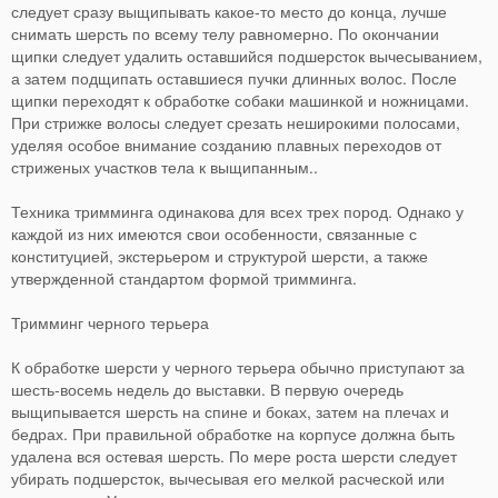
следует сразу выщипывать какое-то место до конца, лучше
снимать шерсть по всему телу равномерно. По окончании
щипки следует удалить оставшийся подшерсток вычесыванием,
а затем подщипать оставшиеся пучки длинных волос. После
щипки переходят к обработке собаки машинкой и ножницами.
При стрижке волосы следует срезать неширокими полосами,
уделяя особое внимание созданию плавных переходов от
стриженых участков тела к выщипанным..
Техника тримминга одинакова для всех трех пород. Однако у
каждой из них имеются свои особенности, связанные с
конституцией, экстерьером и структурой шерсти, а также
утвержденной стандартом формой тримминга.
Тримминг черного терьера
К обработке шерсти у черного терьера обычно приступают за
шесть-восемь недель до выставки. В первую очередь
выщипывается шерсть на спине и боках, затем на плечах и
бедрах. При правильной обработке на корпусе должна быть
удалена вся остевая шерсть. По мере роста шерсти следует
убирать подшерсток, вычесывая его мелкой расческой или