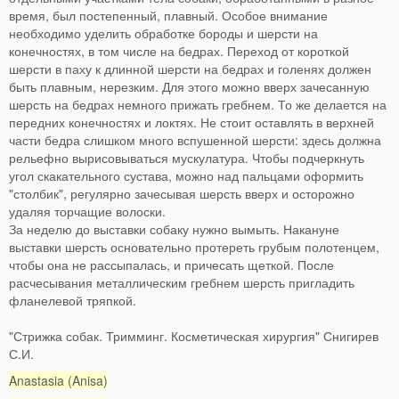
время, был постепенный, плавный. Особое внимание
необходимо уделить обработке бороды и шерсти на
конечностях, в том числе на бедрах. Переход от короткой
шерсти в паху к длинной шерсти на бедрах и голенях должен
быть плавным, нерезким. Для этого можно вверх зачесанную
шерсть на бедрах немного прижать гребнем. То же делается на
передних конечностях и локтях. Не стоит оставлять в верхней
части бедра слишком много вспушенной шерсти: здесь должна
рельефно вырисовываться мускулатура. Чтобы подчеркнуть
угол скакательного сустава, можно над пальцами оформить
"столбик", регулярно зачесывая шерсть вверх и осторожно
удаляя торчащие волоски.
За неделю до выставки собаку нужно вымыть. Накануне
выставки шерсть основательно протереть грубым полотенцем,
чтобы она не рассыпалась, и причесать щеткой. После
расчесывания металлическим гребнем шерсть пригладить
фланелевой тряпкой.
"Стрижка собак. Тримминг. Косметическая хирургия" Снигирев
С.И.
Anastasia (Anisa)