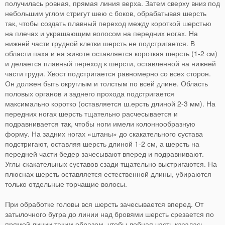
получилась ровная, прямая линия верха. Затем сверху вниз под
небольшим углом стригут шею с боков, обрабатывая шерсть
так, чтобы создать плавный переход между короткой шерстью
на плечах и украшающим волосом на передних ногах. На
нижней части грудной клетки шерсть не подстригается. В
области паха и на животе оставляется короткая шерсть (1-2 см)
и делается плавный переход к шерсти, оставленной на нижней
части груди. Хвост подстригается равномерно со всех сторон.
Он должен быть округлым и толстым по всей длине. Область
половых органов и заднего прохода подстригается
максимально коротко (оставляется ш.ерсть длиной 2-3 мм). На
передних ногах шерсть тщательно расчесывается и
подравнивается так, чтобы ноги имели колоннообразную
форму. На задних ногах «штаны» до скакательного сустава
подстригают, оставляя шерсть длиной 1-2 см, а шерсть на
передней части бедер зачесывают вперед и подравнивают.
Углы скакательных суставов сзади тщательно выстригаются. На
плюснах шерсть оставляется естественной длины, убираются
только отдельные торчащие волосы.
При обработке головы вся шерсть зачесывается вперед. От
затылочного бугра до линии над бровями шерсть срезается по
прямой линии таким образом, чтобы лобная часть казалась