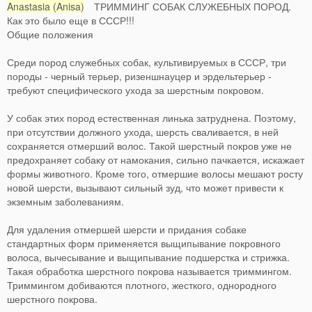
Anastasia (Anisa)
ТРИММИНГ СОБАК СЛУЖЕБНЫХ ПОРОД.
Как это было еще в СССР!!!
Общие положения
Среди пород служебных собак, культивируемых в СССР, три
породы - черный терьер, ризеншнауцер и эрдельтерьер -
требуют специфического ухода за шерстным покровом.
У собак этих пород естественная линька затруднена. Поэтому,
при отсутствии должного ухода, шерсть сваливается, в ней
сохраняется отмерший волос. Такой шерстный покров уже не
предохраняет собаку от намокания, сильно пачкается, искажает
формы животного. Кроме того, отмершие волосы мешают росту
новой шерсти, вызывают сильный зуд, что может привести к
экземным заболеваниям.
Для удаления отмершей шерсти и придания собаке
стандартных форм применяется выщипывание покровного
волоса, вычесывание и выщипывание подшерстка и стрижка.
Такая обработка шерстного покрова называется триммингом.
Триммингом добиваются плотного, жесткого, однородного
шерстного покрова.