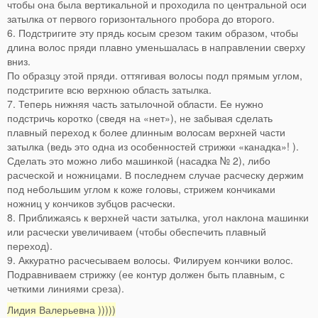
чтобы она была вертикальной и проходила по центральной оси
затылка от первого горизонтального пробора до второго.
6. Подстригите эту прядь косым срезом таким образом, чтобы
длина волос пряди плавно уменьшалась в направлении сверху
вниз.
По образцу этой пряди. оттягивая волосы подл прямым углом,
подстригите всю верхнюю область затылка.
7. Теперь нижняя часть затылочной области. Ее нужно
подстричь коротко (сведя на «нет»), не забывая сделать
плавный переход к более длинным волосам верхней части
затылка (ведь это одна из особенностей стрижки «канадка»! ).
Сделать это можно либо машинкой (насадка № 2), либо
расческой и ножницами. В последнем случае расческу держим
под небольшим углом к коже головы, стрижем кончиками
ножниц у кончиков зубцов расчески.
8. Приближаясь к верхней части затылка, угол наклона машинки
или расчески увеличиваем (чтобы обеспечить плавный
переход).
9. Аккуратно расчесываем волосы. Филируем кончики волос.
Подравниваем стрижку (ее контур должен быть плавным, с
четкими линиями среза).
Лидия Валерьевна )))))