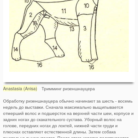
Anastasia (Anisa)
Тримминг ризеншнауцера
Обработку ризеншнауцера обычно начинают за шесть - восемь
недель до выставки. Сначала максимально выщипывается
отмерший волос и подшерсток на верхней части шеи, корпусе и
задних ногах до скакательного сустава. Уборный волос на
голове, передних ногах до локтей, нижней части груди и
плюснах оставляют естественной длины. Затем собака
тщательно вычесывается. После этого коротко подстригается