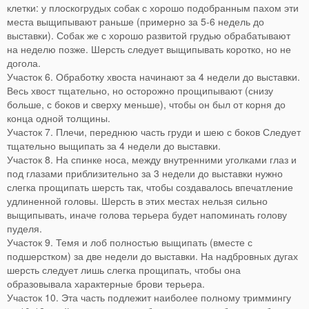
клетки: у плоскогрудых собак с хорошо подобранным пахом эти
места выщипывают раньше (примерно за 5-6 недель до
выставки). Собак же с хорошо развитой грудью обрабатывают
на неделю позже. Шерсть следует выщипывать коротко, но не
догола.
Участок 6. Обработку хвоста начинают за 4 недели до выставки.
Весь хвост тщательно, но осторожно прощипывают (снизу
больше, с боков и сверху меньше), чтобы он был от корня до
конца одной толщины.
Участок 7. Плечи, переднюю часть груди и шею с боков Следует
тщательно выщипать за 4 недели до выставки.
Участок 8. На спинке носа, между внутренними уголками глаз и
под глазами приблизительно за 3 недели до выставки нужно
слегка прощипать шерсть так, чтобы создавалось впечатление
удлиненной головы. Шерсть в этих местах нельзя сильно
выщипывать, иначе голова терьера будет напоминать голову
пуделя.
Участок 9. Темя и лоб полностью выщипать (вместе с
подшерстком) за две недели до выставки. На надбровных дугах
шерсть следует лишь слегка прощипать, чтобы она
образовывала характерные брови терьера.
Участок 10. Эта часть подлежит наиболее полному триммингу