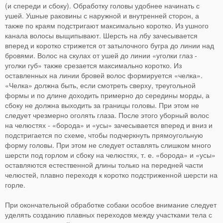
(и спереди и сбоку). Обработку головы удобнее начинать с
ушей. Ушные раковины с наружной и внутренней сторон, а
также по краям подстригают максимально коротко. Из ушного
канала волосы выщипывают. Шерсть на лбу зачесывается
вперед и коротко стрижется от затылочного бугра до линии над
бровями. Волос на скулах от ушей до линии «уголки глаз -
уголки губ» также срезается максимально коротко. Из
оставленных на линии бровей волос формируется «челка».
«Челка» должна быть, если смотреть сверху, треугольной
формы и по длине доходить примерно до середины морды, а
сбоку не должна выходить за границы головы. При этом не
следует чрезмерно оголять глаза. После этого уборный волос
на челюстях - «борода» и «усы» зачесывается вперед и вниз и
подстригается по схеме, чтобы подчеркнуть прямоугольную
форму головы. При этом не следует оставлять слишком много
шерсти под горлом и сбоку на челюстях, т. е. «борода» и «усы»
оставляются естественной длины только на передней части
челюстей, плавно переходя к коротко подстриженной шерсти на
горле.
При окончательной обработке собаки особое внимание следует
уделять созданию плавных переходов между участками тела с