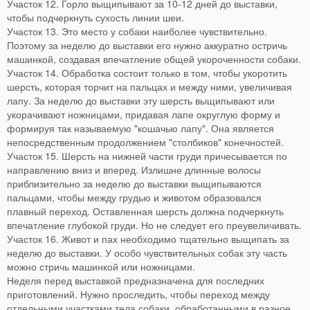
Участок 12. Горло выщипывают за 10-12 дней до выставки,
чтобы подчеркнуть сухость линии шеи.
Участок 13. Это место у собаки наиболее чувствительно.
Поэтому за неделю до выставки его нужно аккуратно остричь
машинкой, создавая впечатление общей укороченности собаки.
Участок 14. Обработка состоит только в том, чтобы укоротить
шерсть, которая торчит на пальцах и между ними, увеличивая
лапу. За неделю до выставки эту шерсть выщипывают или
укорачивают ножницами, придавая лапе округлую форму и
формируя так называемую "кошачью лапу". Она является
непосредственным продолжением "столбиков" конечностей.
Участок 15. Шерсть на нижней части груди причесывается по
направлению вниз и вперед. Излишне длинные волосы
приблизительно за неделю до выставки выщипываются
пальцами, чтобы между грудью и животом образовался
плавный переход. Оставленная шерсть должна подчеркнуть
впечатление глубокой груди. Но не следует его преувеличивать.
Участок 16. Живот и пах необходимо тщательно выщипать за
неделю до выставки. У особо чувствительных собак эту часть
можно стричь машинкой или ножницами.
Неделя перед выставкой предназначена для последних
приготовлений. Нужно проследить, чтобы переход между
отдельными участками тела собаки, обработанными в разное