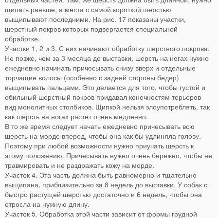
щипать раньше, а места с самой короткой шерстью
выщипывают последними. На рис. 17 показаны участки,
шерстный покров которых подвергается специальной
обработке.
Участки 1, 2 и 3. С них начинают обработку шерстного покрова.
Не позже, чем за 3 месяца до выставки, шерсть на ногах нужно
ежедневно начинать причесывать снизу вверх и отдельные
торчащие волосы (особенно с задней стороны бедер)
выщипывать пальцами. Это делается для того, чтобы густой и
обильный шерстный покров придавал конечностям терьеров
вид монолитных столбиков. Щипкой нельзя злоупотреблять, так
как шерсть на ногах растет очень медленно.
В то же время следует начать ежедневно причесывать всю
шерсть на морде вперед, чтобы она как бы удлиняла голову.
Поэтому при любой возможности нужно приучать шерсть к
этому положению. Причесывать нужно очень бережно, чтобы не
травмировать и не раздражать кожу на морде.
Участок 4. Эта часть должна быть равномерно и тщательно
выщипана, приблизительно за 8 недель до выставки. У собак с
быстро растущей шерстью достаточно и 6 недель, чтобы она
отросла на нужную длину.
Участок 5. Обработка этой части зависит от формы грудной