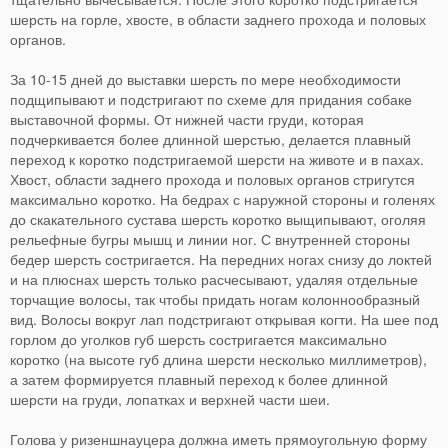
шерсть на горле, хвосте, в области заднего прохода и половых
органов.
За 10-15 дней до выставки шерсть по мере необходимости
подщипывают и подстригают по схеме для придания собаке
выставочной формы. От нижней части груди, которая
подчеркивается более длинной шерстью, делается плавный
переход к коротко подстригаемой шерсти на животе и в пахах.
Хвост, области заднего прохода и половых органов стригутся
максимально коротко. На бедрах с наружной стороны и голенях
до скакательного сустава шерсть коротко выщипывают, оголяя
рельефные бугры мышц и линии ног. С внутренней стороны
бедер шерсть состригается. На передних ногах снизу до локтей
и на плюснах шерсть только расчесывают, удаляя отдельные
торчащие волосы, так чтобы придать ногам колоннообразный
вид. Волосы вокруг лап подстригают открывая когти. На шее под
горлом до уголков губ шерсть состригается максимально
коротко (на высоте губ длина шерсти несколько миллиметров),
а затем формируется плавный переход к более длинной
шерсти на груди, лопатках и верхней части шеи.
Голова у ризеншнауцера должна иметь прямоугольную форму