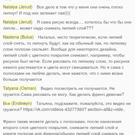
Natalya (Jerud)
Все дело в том что у меня они очень плохо
липнут! И под них затекает лак((((
Natalya (Jerud)
Я сама рисую всегда.... хотелось бы что бы они
липли... может надо снимать липкий слой???
Nastena (Bulus)
Наталья, чисто теоретически, если липкий
слой снять, то липнуть будут, как на обычный лак, по липкому
слою полоски скользят. Вообще для некоторого дизайна,
липкий слой с цветного покрытия снимают, например, чтобы
рисунок был четче. Если рисовать по липкому слою, то рисунок
немого растекается и цвета могут смешиваться. Но я сама с
полосками не люблю делать, мне кажется, что с ними возни
больше получается
Tatyana (Osman)
Видео посмотреть не получается. Не
грузится.Сама рисовать не могу. Как делать френч девочки?
Все (Endewyn)
Татьяна, подскажите, пожалуйста, это видео не
грузится? https://vk.com/videos-43277360? section=all&z=vide..
Френч также можете делать с полосками, после нанесения
второго слоя цветного покрытия, снимаете липкий слой и
клеите полоски для френча(обычно липкий слой снимать не