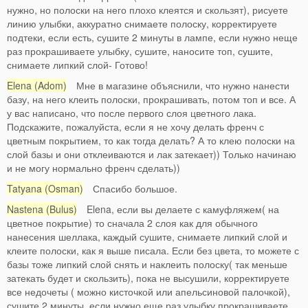
нужно, но полоски на него плохо клеятся и скользят), рисуете
линию улыбки, аккуратно снимаете полоску, корректируете
подтеки, если есть, сушите 2 минуты в лампе, если нужно неще
раз прокрашиваете улыбку, сушите, наносите топ, сушите,
снимаете липкий слой- Готово!
Elena (Adom)
Мне в магазине объяснили, что нужно нанести
базу, на него клеить полоски, прокрашивать, потом топ и все. А
у вас написано, что после первого слоя цветного лака.
Подскажите, пожалуйста, если я не хочу делать френч с
цветным покрытием, то как тогда делать? А то клею полоски на
слой базы и они отклеиваются и лак затекает)) Только начинаю
и не могу нормально френч сделать))
Tatyana (Osman)
Спасибо большое.
Nastena (Bulus)
Elena, если вы делаете с камуфляжем( на
цветное покрытие) то сначала 2 слоя как для обычного
нанесения шеллака, каждый сушите, снимаете липкий слой и
клеите полоски, как я выше писала. Если без цвета, то можете с
базы тоже липкий слой снять и наклеить полоску( так меньше
затекать будет и скользить), пока не высушили, корректируете
все недочеты ( можно кисточкой или апельсиновой палочкой),
сушите 2 минуты, если нужно еще раз улыбку прокрашиваете,