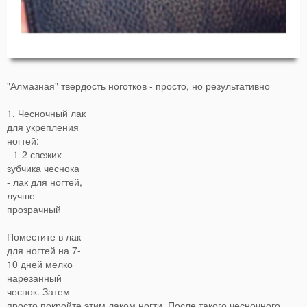
"Алмазная" твердость ноготков - просто, но результативно
1.
Чесночный лак
для укрепления
ногтей:
- 1-2 свежих
зубчика чеснока
- лак для ногтей,
лучше
прозрачный
Поместите в лак
для ногтей на 7-
10 дней мелко
нарезанный
чеснок. Затем
просто покройте этим лаком ногти. После такого чесночного