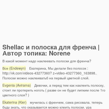
Shellac и полоска для френча |
Автор топика: Norene
В какой момент надо наклеевать полоски для френча?
Все (Endewyn)
Екатерина, Мы делали без полосок :
http://vk.com/videos-43277360? z=video-43277360_163898..
Полоски можно наклеиватьб на первый цветной слой.
Evgenia (Avirama)
Девочки, а перед тем как наклеить полоску,
стоит ли протереть ноготь ( разве он не будет липким после 1го
цветного слоя? )
Ekaterina (Kier)
мучилась с френчем, сама рисовала. теперь
буду знать, что оказывается можно клеить полоски. ура