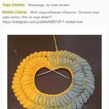
Yulya (Hoshia)
Матильда, ну тоже можно
Matilda (Catina)
Мой снуд набирает обороты. Остался еще
один колос. Кто-то еще вяжет?
https://instagram.com/p/zkMeNSB7UF/? modal=true