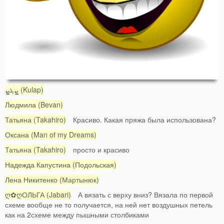
ܨܓܨ (Kulap)
Людмила (Bevan)
Татьяна (Takahiro)
Красиво. Какая пряжа была использована?
Оксана (Man of my Dreams)
Татьяна (Takahiro)
просто и красиво
Надежда Капустина (Подольская)
Лена Никитенко (Мартынюк)
ღ✿ღОЛЬГА (Jabari)
А вязать с верху вниз? Вязала по первой
схеме вообще не то получается, на ней нет воздушных петель
как на 2схеме между пышными столбиками