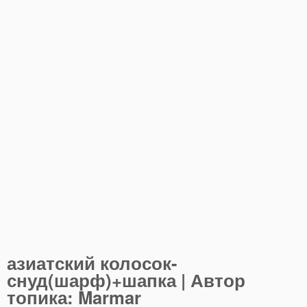
азиатский колосок-
снуд(шарф)+шапка | Автор
топика: Marmar