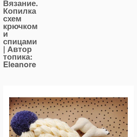
Вязание.
Копилка
схем
крючком
и
спицами
| Автор
топика:
Eleanore