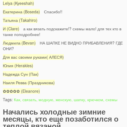
Lelya (Kyeeshah)
Екатерина (Boseda)
Спасибо!!
Татьяна (Takahiro)
И (Clare)
​а как вязать подскажите!? схемы мало! для тех кто в
танке поподробнее!
Людмила (Bevan)
НА ШАПКЕ НЕ ВИДНО ПРИБАВЛЕНИЯ? ГДЕ
ОНИ?
Для вас своими руками( АЛЕСЯ)
Юлия (Herakles)
Надежда Сун (Пак)
Наиля Ревва (Праздникова)
✿✿✿✿✿ (Eleanore)
Tags:
Как, связать, модную, женскую, шапку, крючком, схемы
Начались холодные зимние
месяцы, кто еще позаботился о
теплой вязаной