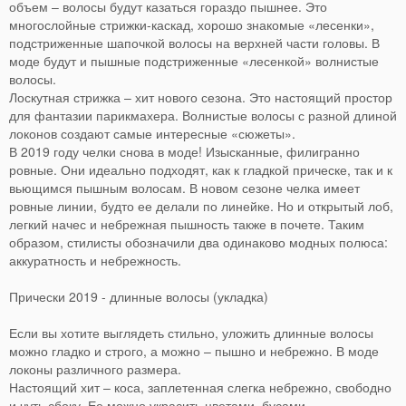
объем – волосы будут казаться гораздо пышнее. Это
многослойные стрижки-каскад, хорошо знакомые «лесенки»,
подстриженные шапочкой волосы на верхней части головы. В
моде будут и пышные подстриженные «лесенкой» волнистые
волосы.
Лоскутная стрижка – хит нового сезона. Это настоящий простор
для фантазии парикмахера. Волнистые волосы с разной длиной
локонов создают самые интересные «сюжеты».
В 2019 году челки снова в моде! Изысканные, филигранно
ровные. Они идеально подходят, как к гладкой прическе, так и к
вьющимся пышным волосам. В новом сезоне челка имеет
ровные линии, будто ее делали по линейке. Но и открытый лоб,
легкий начес и небрежная пышность также в почете. Таким
образом, стилисты обозначили два одинаково модных полюса:
аккуратность и небрежность.
Прически 2019 - длинные волосы (укладка)
Если вы хотите выглядеть стильно, уложить длинные волосы
можно гладко и строго, а можно – пышно и небрежно. В моде
локоны различного размера.
Настоящий хит – коса, заплетенная слегка небрежно, свободно
и чуть сбоку. Ее можно украсить цветами, бусами.