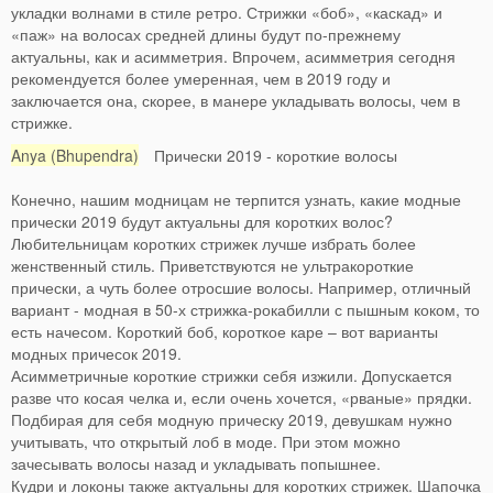
укладки волнами в стиле ретро. Стрижки «боб», «каскад» и
«паж» на волосах средней длины будут по-прежнему
актуальны, как и асимметрия. Впрочем, асимметрия сегодня
рекомендуется более умеренная, чем в 2019 году и
заключается она, скорее, в манере укладывать волосы, чем в
стрижке.
Anya (Bhupendra)
Прически 2019 - короткие волосы
Конечно, нашим модницам не терпится узнать, какие модные
прически 2019 будут актуальны для коротких волос?
Любительницам коротких стрижек лучше избрать более
женственный стиль. Приветствуются не ультракороткие
прически, а чуть более отросшие волосы. Например, отличный
вариант - модная в 50-х стрижка-рокабилли с пышным коком, то
есть начесом. Короткий боб, короткое каре – вот варианты
модных причесок 2019.
Асимметричные короткие стрижки себя изжили. Допускается
разве что косая челка и, если очень хочется, «рваные» прядки.
Подбирая для себя модную прическу 2019, девушкам нужно
учитывать, что открытый лоб в моде. При этом можно
зачесывать волосы назад и укладывать попышнее.
Кудри и локоны также актуальны для коротких стрижек. Шапочка