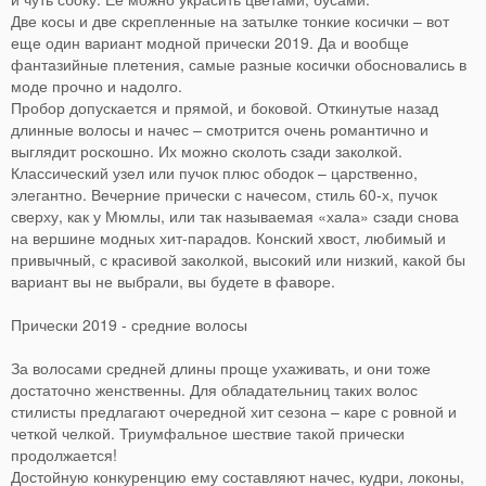
Две косы и две скрепленные на затылке тонкие косички – вот
еще один вариант модной прически 2019. Да и вообще
фантазийные плетения, самые разные косички обосновались в
моде прочно и надолго.
Пробор допускается и прямой, и боковой. Откинутые назад
длинные волосы и начес – смотрится очень романтично и
выглядит роскошно. Их можно сколоть сзади заколкой.
Классический узел или пучок плюс ободок – царственно,
элегантно. Вечерние прически с начесом, стиль 60-х, пучок
сверху, как у Мюмлы, или так называемая «хала» сзади снова
на вершине модных хит-парадов. Конский хвост, любимый и
привычный, с красивой заколкой, высокий или низкий, какой бы
вариант вы не выбрали, вы будете в фаворе.
Прически 2019 - средние волосы
За волосами средней длины проще ухаживать, и они тоже
достаточно женственны. Для обладательниц таких волос
стилисты предлагают очередной хит сезона – каре с ровной и
четкой челкой. Триумфальное шествие такой прически
продолжается!
Достойную конкуренцию ему составляют начес, кудри, локоны,