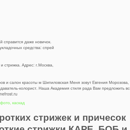
ей справится даже новичок.
 укладочных средства: спрей
 стрижка. Адрес: г.Москва,
еров и салон красоты м Шипиловская Меня зовут Евгения Морозова,
подаватель-колорист. Наша Академия стиля рада Вам предложить в
efrost.ru
 фото, каскад
ротких стрижек и причесок
откие стрижки КАРЕ, БОБ и