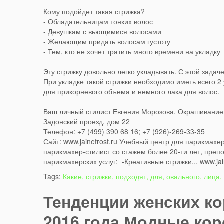
Кому подойдет такая стрижка?
- Обладательницам тонких волос
- Девушкам с вьющимися волосами
- Желающим придать волосам густоту
- Тем, кто не хочет тратить много времени на укладку
Эту стрижку довольно легко укладывать. С этой задач
При укладке такой стрижки необходимо иметь всего 2
для прикорневого объема и немного лака для волос.
Ваш личный стилист Евгения Морозова. Окрашивание и
Задонский проезд, дом 22
Телефон: +7 (499) 390 68 16; +7 (926)-269-33-35
Сайт: www.jainefrost.ru Учебный центр для парикмах
парикмахер-стилист со стажем более 20-ти лет, пре
парикмахерских услуг: -Креативные стрижки... www.jain
Tags:
Какие, стрижки, подходят, для, овального, лица,
Тенденции женских ко
2016 года Модные кор