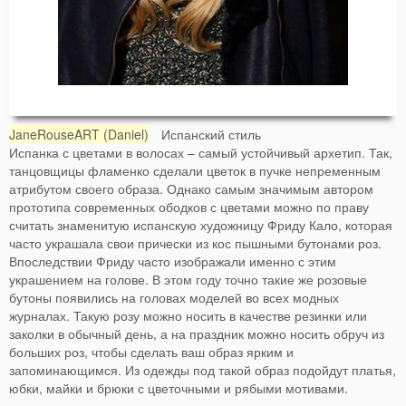
JaneRouseART (Daniel)
Испанский стиль
Испанка с цветами в волосах – самый устойчивый архетип. Так,
танцовщицы фламенко сделали цветок в пучке непременным
атрибутом своего образа. Однако самым значимым автором
прототипа современных ободков с цветами можно по праву
считать знаменитую испанскую художницу Фриду Кало, которая
часто украшала свои прически из кос пышными бутонами роз.
Впоследствии Фриду часто изображали именно с этим
украшением на голове. В этом году точно такие же розовые
бутоны появились на головах моделей во всех модных
журналах. Такую розу можно носить в качестве резинки или
заколки в обычный день, а на праздник можно носить обруч из
больших роз, чтобы сделать ваш образ ярким и
запоминающимся. Из одежды под такой образ подойдут платья,
юбки, майки и брюки с цветочными и рябыми мотивами.