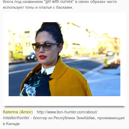
блога под названием "girl with curves" в своих образах часто
использует топы и платья с басками.
Katerina (Amior)
http://www.lion-hunter.com/about/
misslionhunter - блоггер из Респу́блики Зимба́бве, проживающая
в Канаде