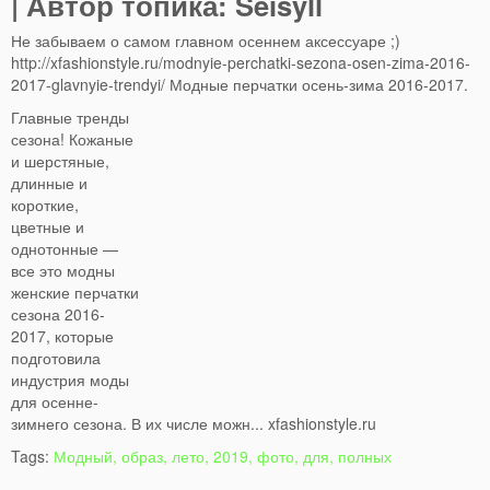
| Автор топика: Seisyll
Не забываем о самом главном осеннем аксессуаре ;)
http://xfashionstyle.ru/modnyie-perchatki-sezona-osen-zima-2016-
2017-glavnyie-trendyi/ Модные перчатки осень-зима 2016-2017.
Главные тренды
сезона! Кожаные
и шерстяные,
длинные и
короткие,
цветные и
однотонные —
все это модны
женские перчатки
сезона 2016-
2017, которые
подготовила
индустрия моды
для осенне-
зимнего сезона. В их числе можн... xfashionstyle.ru
Tags:
Модный, образ, лето, 2019, фото, для, полных