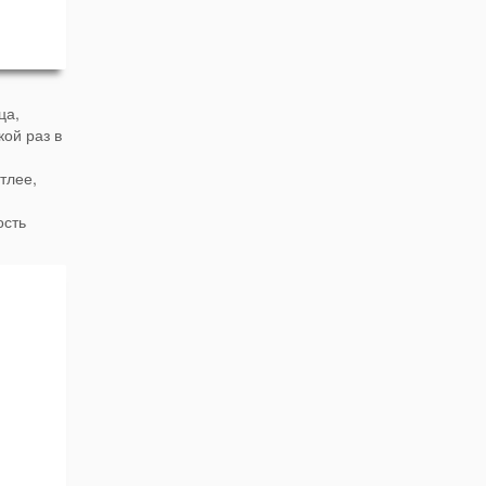
ца,
кой раз в
тлее,
ость