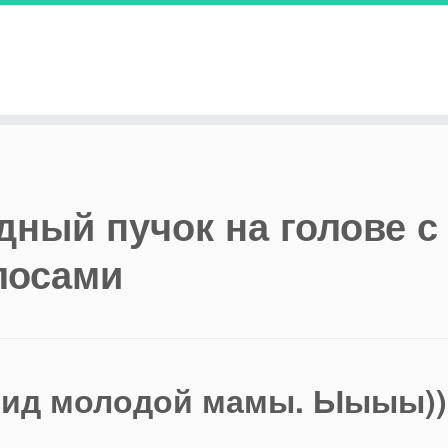
дный пучок на голове с
лосами
вид молодой мамы.
Ыыыы))