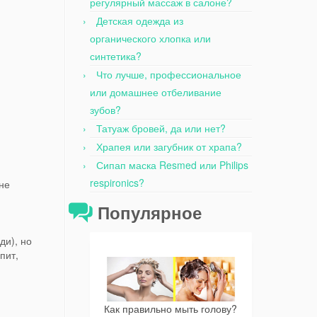
регулярный массаж в салоне?
Детская одежда из
органического хлопка или
синтетика?
Что лучше, профессиональное
или домашнее отбеливание
зубов?
Татуаж бровей, да или нет?
Храпея или загубник от храпа?
Сипап маска Resmed или Philips
respironics?
 не
Популярное
ди), но
пит,
Как правильно мыть голову?